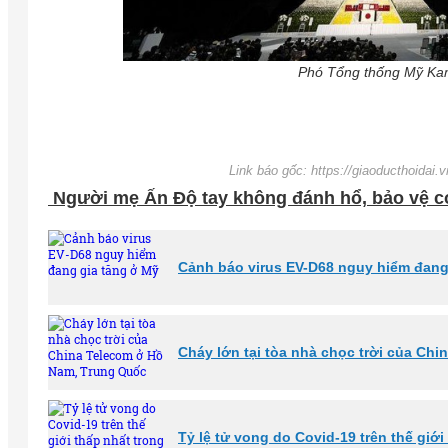
Phó Tổng thống Mỹ Kama
Link báo gốc: https://giaoducthoidai
Người mẹ Ấn Độ tay không đánh hổ, bảo vệ co
Cảnh báo virus EV-D68 nguy hiểm đang
Cháy lớn tại tòa nhà chọc trời của Ch
Tỷ lệ tử vong do Covid-19 trên thế giới