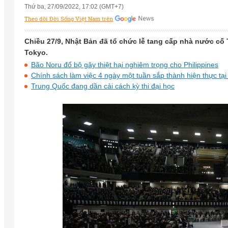
Thứ ba, 27/09/2022, 17:02 (GMT+7)
Theo dõi Đời Sống Việt Nam trên
Chiều 27/9, Nhật Bản đã tổ chức lễ tang cấp nhà nước cố
Tokyo.
Bão Noru đổ bộ gây thiệt hại nghiêm trọng cho Philippines
Chính sách làm việc 4 ngày một tuần sắp thành hiện thực tại
Trung Quốc đang dần cải cách kỳ thi đại học