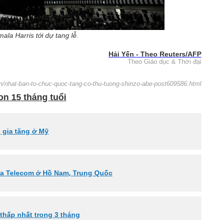
la Harris tới dự tang lễ.
Hải Yến - Theo Reuters/AFP
Theo Giáo dục & Thời đại
.vn/nhat-ban-to-chuc-quoc-tang-co-thu-tuong-shinzo-abe-post609586.html
n 15 tháng tuổi
 gia tăng ở Mỹ
ina Telecom ở Hồ Nam, Trung Quốc
 thấp nhất trong 3 tháng