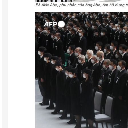
Bà Akie Abe, phu nhân của ông Abe, ôm hũ đựng t