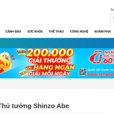
Tì
CẢNH BÁO
SỨC KHỎE
THỂ THAO
CÔNG NGHỆ
KHÁM PHÁ
 Thủ tướng Shinzo Abe