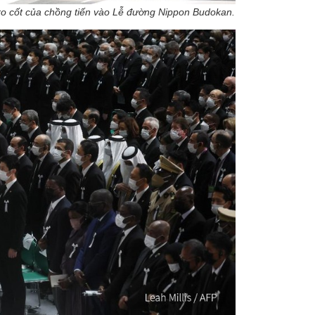
ro cốt của chồng tiến vào Lễ đường Nippon Budokan.