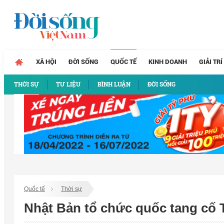
XÃ HỘI
ĐỜI SỐNG
QUỐC TẾ
KINH DOANH
GIẢI TRÍ
THỜI SỰ
TƯ LIỆU
BÌNH LUẬN
ĐỜI SỐNG
Quốc tế
Thời sự
Nhật Bản tổ chức quốc tang cố