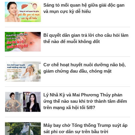
Sáng tỏ mối quan hệ giữa giải độc gan
và mụn cực kỳ dễ hiểu
Bí quyết dân gian trả lời cho câu hỏi làm
thế nào để muỗi không đốt
Cơ chế hoạt huyết nuôi dưỡng não bộ,
giảm chứng đau đầu, chóng mặt
Lý Nhã Kỳ và Mai Phương Thúy phản
ứng thế nào sau khi trở thành tâm điểm
trên mạng xã hội tối 5/8?
Máy bay chở Tổng thống Trump suýt áp
sát phi cơ dân sự trên bầu trời