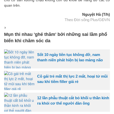
cho cơ sàn xương chậu không còn đủ khỏe để nâng đỡ các cơ
quan trên.
Nguyệt Hà (T/h)
Theo Đời sống Plus/GĐVN
Mụn thi nhau 'ghé thăm' bởi những sai lầm phổ
biến khi chăm sóc da
Sốt 10 ngày liên tục không đỡ, nam
thanh niên phát hiện bị lao màng não
Cô gái trẻ mất thị lực 2 mắt, hoại tử mũi
sau khi tiêm filler giá rẻ
12 lần phẫu thuật cắt bỏ khối u thần kinh
ra khỏi cơ thể người đàn ông