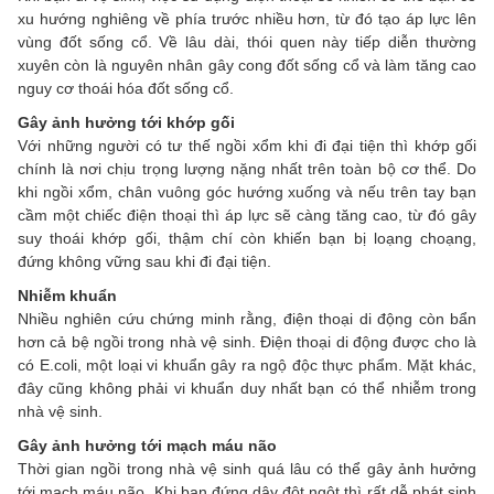
xu hướng nghiêng về phía trước nhiều hơn, từ đó tạo áp lực lên
vùng đốt sống cổ. Về lâu dài, thói quen này tiếp diễn thường
xuyên còn là nguyên nhân gây cong đốt sống cổ và làm tăng cao
nguy cơ thoái hóa đốt sống cổ.
Gây ảnh hưởng tới khớp gối
Với những người có tư thế ngồi xổm khi đi đại tiện thì khớp gối
chính là nơi chịu trọng lượng nặng nhất trên toàn bộ cơ thể. Do
khi ngồi xổm, chân vuông góc hướng xuống và nếu trên tay bạn
cầm một chiếc điện thoại thì áp lực sẽ càng tăng cao, từ đó gây
suy thoái khớp gối, thậm chí còn khiến bạn bị loạng choạng,
đứng không vững sau khi đi đại tiện.
Nhiễm khuẩn
Nhiều nghiên cứu chứng minh rằng, điện thoại di động còn bẩn
hơn cả bệ ngồi trong nhà vệ sinh. Điện thoại di động được cho là
có E.coli, một loại vi khuẩn gây ra ngộ độc thực phẩm. Mặt khác,
đây cũng không phải vi khuẩn duy nhất bạn có thể nhiễm trong
nhà vệ sinh.
Gây ảnh hưởng tới mạch máu não
Thời gian ngồi trong nhà vệ sinh quá lâu có thể gây ảnh hưởng
tới mạch máu não. Khi bạn đứng dậy đột ngột thì rất dễ phát sinh