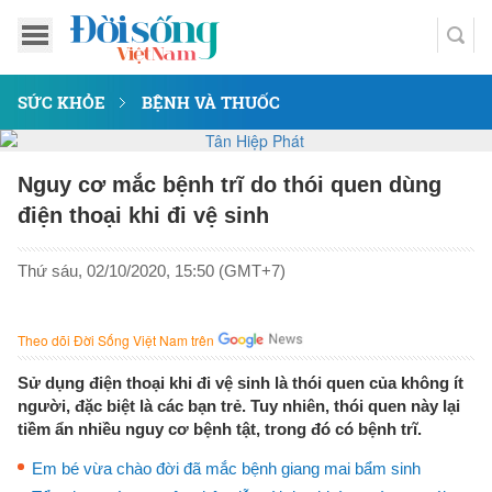
SỨC KHỎE
BỆNH VÀ THUỐC
Nguy cơ mắc bệnh trĩ do thói quen dùng
điện thoại khi đi vệ sinh
Thứ sáu, 02/10/2020, 15:50 (GMT+7)
Theo dõi Đời Sống Việt Nam trên
Sử dụng điện thoại khi đi vệ sinh là thói quen của không ít
người, đặc biệt là các bạn trẻ. Tuy nhiên, thói quen này lại
tiềm ẩn nhiều nguy cơ bệnh tật, trong đó có bệnh trĩ.
Em bé vừa chào đời đã mắc bệnh giang mai bẩm sinh