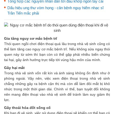
Tổng hợp các nguyên nhân dẫn tới đau khớp ngón tay cái
Dấu hiệu ung thư vòm họng - căn bệnh nguy hiểm nhạc sĩ
Trần Tiến mắc phải
Gia tăng nguy cơ mắc bệnh trĩ
Thói quen ngồi chơi điện thoại quá lâu trong nhà vệ sinh cũng có
thể làm tăng cao nguy cơ mắc bệnh trĩ. Nếu không sửa ngay thói
quen này từ sớm thì bạn còn có thể gặp phải nhiều biến chứng
tai hại, gây ảnh hưởng trực tiếp tới vùng hậu môn của mình.
Gây hại mắt
Trong nhà vệ sinh vốn rất kín và ánh sáng không ổn định như ở
phòng ngoài. Vậy nên, việc xem điện thoại trong nhà vệ sinh
chẳng những gây ra bệnh cận thị mà còn dễ làm đôi mắt bị khô
nhức trong một thời gian dài. Chính vì thế, bạn tuyệt đối không
nên mang điện thoại vào nhà vệ sinh để tránh làm suy giảm thị
lực.
Gây thoái hóa đốt sống cổ
Khi bạn đi vệ sinh, việc sử dụng điện thoại sẽ khiến cơ thể bạn có