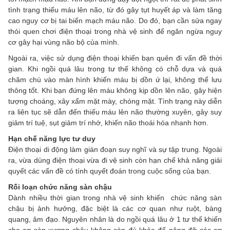
tình trạng thiếu máu lên não, từ đó gây tụt huyết áp và làm tăng
cao nguy cơ bị tai biến mạch máu não. Do đó, bạn cần sửa ngay
thói quen chơi điện thoại trong nhà vệ sinh để ngăn ngừa nguy
cơ gây hại vùng não bộ của mình.
Ngoài ra, việc sử dụng điện thoại khiến bạn quên đi vấn đề thời
gian. Khi ngồi quá lâu trong tư thế không có chỗ dựa và quá
chăm chú vào màn hình khiến máu bị dồn ứ lại, không thể lưu
thông tốt. Khi bạn đứng lên máu không kịp dồn lên não, gây hiện
tượng choáng, xây xẩm mặt mày, chóng mặt. Tình trạng này diễn
ra liên tục sẽ dẫn đến thiếu máu lên não thường xuyên, gây suy
giảm trí tuệ, sụt giảm trí nhớ, khiến não thoái hóa nhanh hơn.
Hạn chế năng lực tư duy
Điện thoại di động làm gián đoạn suy nghĩ và sự tập trung. Ngoài
ra, vừa dùng điện thoại vừa đi vệ sinh còn hạn chế khả năng giải
quyết các vấn đề có tính quyết đoán trong cuộc sống của bạn.
Rối loạn chức năng sàn chậu
Dành nhiều thời gian trong nhà vệ sinh khiến chức năng sàn
chậu bị ảnh hưởng, đặc biệt là các cơ quan như ruột, bàng
quang, âm đạo. Nguyên nhân là do ngồi quá lâu ở 1 tư thế khiến