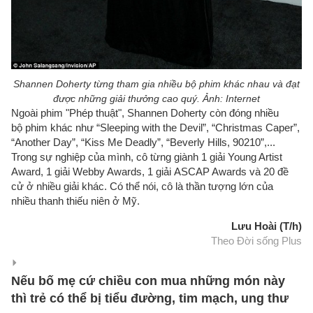
Shannen Doherty từng tham gia nhiều bộ phim khác nhau và đạt
được những giải thưởng cao quý. Ảnh: Internet
Ngoài phim "Phép thuật", Shannen Doherty còn đóng nhiều
bộ phim khác như “Sleeping with the Devil”, “Christmas Caper”,
“Another Day”, “Kiss Me Deadly”, “Beverly Hills, 90210”,...
Trong sự nghiệp của mình, cô từng giành 1 giải Young Artist
Award, 1 giải Webby Awards, 1 giải ASCAP Awards và 20 đề
cử ở nhiều giải khác. Có thể nói, cô là thần tượng lớn của
nhiều thanh thiếu niên ở Mỹ.
Lưu Hoài (T/h)
Theo Đời sống Plus
Nếu bố mẹ cứ chiều con mua những món này
thì trẻ có thể bị tiểu đường, tim mạch, ung thư