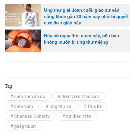
Ung thư giai đoạn cuối, giáo sư vẫn
sống khỏe gần 20 năm nay nhờ bí quyết
cực đơn giản này
Hãy bỏ ngay thói quen này, nếu bạn
không muốn bị ung thư miệng
Tag
# diễn viên ấn độ
# diễn viên Thái Lan
# diễn viên
# ung thư vú
# Hoa Kì
# Shannen Doherty
# nữ diễn viên
# phép thuật