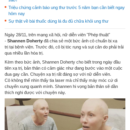
Triệu chứng cảnh báo ung thư trước 5 năm bạn cần biết ngay
hôm nay
Sự thật về bài thuốc dùng lá đu đủ chữa khỏi ung thư
Ngày 28/11, trên mạng xã hội, nữ diễn viên "Phép thuật"
-
Shannen Doherty
đã chia sẻ một bức ảnh cô chuẩn bị xạ
trị tại bệnh viện. Trước đó, cô bị tóc rụng và sụt cân do phải trải
qua nhiều lần hóa trị.
Kèm theo bức ảnh, Shannen Doherty cho biết trong ngày đầu
tiên xạ trị, bản thân có cảm giác như đang bước vào một cuộc
đua gay cần. Chuyện xạ trị rất đáng sợ với nữ diễn viên.
Cô không thể nhìn thấy tia laser mà chỉ thấy máy móc cứ di
chuyển xung quanh mình. Shannen hi vọng bản thân sẽ dần
thích nghi được với chuyện này.