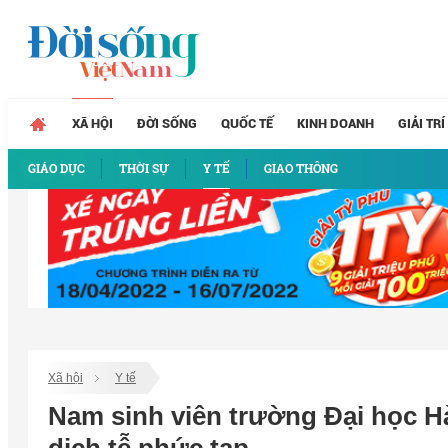
XÃ HỘI
ĐỜI SỐNG
QUỐC TẾ
KINH DOANH
GIẢI TRÍ
GIÁO DỤC
THỜI SỰ
Y TẾ
GIAO THÔNG
Xã hội
Y tế
Nam sinh viên trường Đại học H