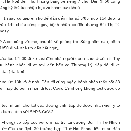
TP. Hà Nội) đến Hải Phòng bằng xe riêng 7 chỗ. Đến 9h50 cùng
ăng ký thủ tục nhập học và khám sức khoẻ.
ần 1h sau có gặp em họ để dẫn đến nhà số 5/85, ngõ 154 đường
 Vào 14h chiều cùng ngày, bệnh nhân có đến đường Bùi Thị Từ
 ngày.
 ở Aeon cùng với mẹ, sau đó về phòng trọ. Sáng hôm sau, bệnh
h50 đi về nhà trọ đến hết ngày,
vào lúc 17h30 đi xe taxi đến nhà người quen chơi ở xóm 8 Tuy
u, bệnh nhân đi xe taxi đến bến xe Thượng Lý, tiếp đó đi xe
 Bát (Hà Nội).
ng lúc 13h và ở nhà. Đến tối cùng ngày, bệnh nhân thấy sốt 38
. Tiếp đó bệnh nhân đi test Covid-19 nhưng không test được do
est nhanh cho kết quả dương tính, tiếp đó được nhân viên y tế
ả dương tính với SARS-CoV-2.
Phòng) có tiếp xúc với em họ, trú tại đường Bùi Thị Từ Nhiên
ước đầu xác định 30 trường hợp F1 ở Hải Phòng liên quan đến