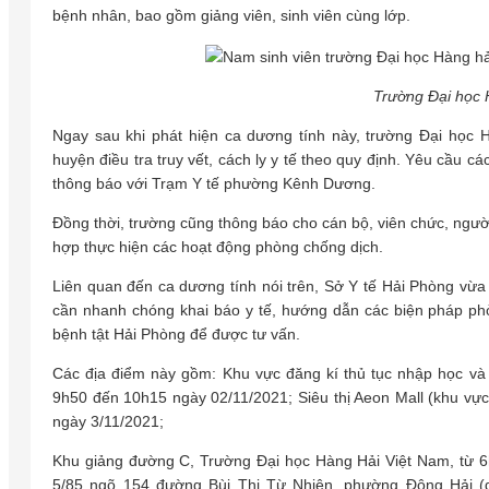
bệnh nhân, bao gồm giảng viên, sinh viên cùng lớp.
Trường Đại học 
Ngay sau khi phát hiện ca dương tính này, trường Đại học
huyện điều tra truy vết, cách ly y tế theo quy định. Yêu cầu c
thông báo với Trạm Y tế phường Kênh Dương.
Đồng thời, trường cũng thông báo cho cán bộ, viên chức, người
hợp thực hiện các hoạt động phòng chống dịch.
Liên quan đến ca dương tính nói trên, Sở Y tế Hải Phòng vừa
cần nhanh chóng khai báo y tế, hướng dẫn các biện pháp p
bệnh tật Hải Phòng để được tư vấn.
Các địa điểm này gồm: Khu vực đăng kí thủ tục nhập học và
9h50 đến 10h15 ngày 02/11/2021; Siêu thị Aeon Mall (khu vự
ngày 3/11/2021;
Khu giảng đường C, Trường Đại học Hàng Hải Việt Nam, từ 6h
5/85 ngõ 154 đường Bùi Thị Từ Nhiên, phường Đông Hải (