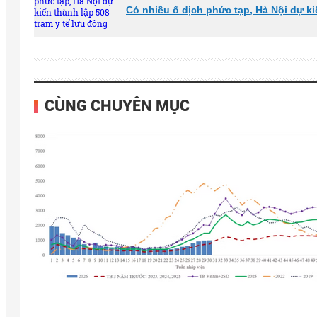
Có nhiều ổ dịch phức tạp, Hà Nội dự ki
CÙNG CHUYÊN MỤC