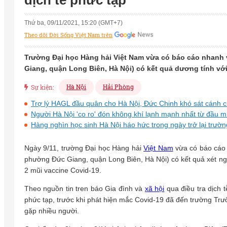
dịch tễ phức tạp
Thứ ba, 09/11/2021, 15:20 (GMT+7)
Theo dõi Đời Sống Việt Nam trên
Trường Đại học Hàng hải Việt Nam vừa có báo cáo nhanh 
Giang, quận Long Biên, Hà Nội) có kết quả dương tính vớ
Hà Nội
Hải Phòng
Sự kiện:
Trợ lý HAGL đầu quân cho Hà Nội, Đức Chinh khó sát cánh
Người Hà Nội 'co ro' đón không khí lạnh mạnh nhất từ đầu 
Hàng nghìn học sinh Hà Nội háo hức trong ngày trở lại trườn
Ngày 9/11, trường Đại học Hàng hải
Việt Nam
vừa có báo cáo 
phường Đức Giang, quận Long Biên, Hà Nội) có kết quả xét n
2 mũi vaccine Covid-19.
Theo nguồn tin tren báo Gia đình và
xã hội
qua điều tra dịch 
phức tạp, trước khi phát hiện mắc Covid-19 đã đến trường Tr
gặp nhiều người.