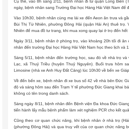
Cụ thể, vào 8h sáng 2/11, bệnh nhân đi từ quận Long Biên (
ngày, bệnh nhân sang Trường Đại học Hàng Hải Việt Nam để đ
Vào 10h30, bệnh nhân cùng mẹ lái xe đến Aeon ăn trưa và g
Bùi Thị Từ Nhiên, phường Đông Hải (quận Hải An) thuê trọ.
Nhiên để mua đồ tư trang, khi mua xong quay lại ở trọ đến hết
Ngày 3/11, bệnh nhân ở phòng trọ, vào khoảng 20h tối đi ăn
nhân đến trường Đại học Hàng Hải Việt Nam học theo lịch và 11
Sáng 5/11, bệnh nhân đến trường học, sau đó về nhà trọ và 
Lạc, xã Thuỷ Triều (huyện Thuỷ Nguyên). Buổi trưa hôm sa
Limosine (nhà xe Anh Huy Đất Cảng) lúc 10h30 về bến xe Giáp
Về đến bến xe, bệnh nhân đi xe bus số 42 về nhà bên Đức Gia
độ và sáng hôm sau đến Trạm Y tế phường Đức Giang khai báo
không có tên trong danh sách.
Sáng ngày 8/11, bệnh nhân đến Bệnh viện Đa khoa Đức Giang t
tiến hành lấy mẫu bệnh phẩm làm xét nghiệm PCR cho kết qu
Cũng theo cơ quan chức năng, khi bệnh nhân ở nhà trọ (Hải 
(phường Đông Hải) và qua truy vết của cơ quan chức năng b