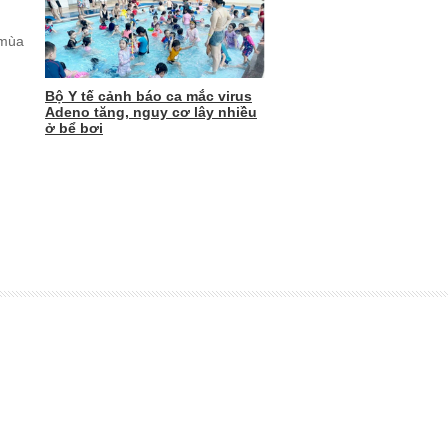
 mùa
Bộ Y tế cảnh báo ca mắc virus
Adeno tăng, nguy cơ lây nhiều
ở bể bơi