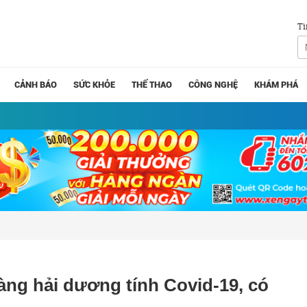
Tì
CẢNH BÁO
SỨC KHỎE
THỂ THAO
CÔNG NGHỆ
KHÁM PHÁ
àng hải dương tính Covid-19, có