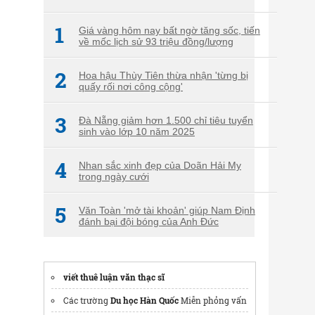
1
Giá vàng hôm nay bất ngờ tăng sốc, tiến
về mốc lịch sử 93 triệu đồng/lượng
2
Hoa hậu Thùy Tiên thừa nhận 'từng bị
quấy rối nơi công cộng'
3
Đà Nẵng giảm hơn 1.500 chỉ tiêu tuyển
sinh vào lớp 10 năm 2025
4
Nhan sắc xinh đẹp của Doãn Hải My
trong ngày cưới
5
Văn Toàn 'mở tài khoản' giúp Nam Định
đánh bại đội bóng của Anh Đức
viết thuê luận văn thạc sĩ
Các trường
Du học Hàn Quốc
Miễn phỏng vấn