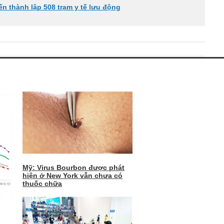
ến thành lập 508 trạm y tế lưu động
Mỹ: Virus Bourbon được phát
hiện ở New York vẫn chưa có
thuốc chữa