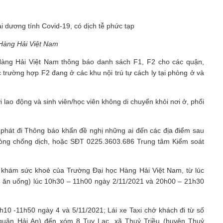
Hàng Hải Việt Nam
 Hàng Hải Việt Nam thông báo danh sách F1, F2 cho các quận,
ác trường hợp F2 đang ở các khu nội trú tự cách ly tại phòng ở và
 lao động và sinh viên/học viên không di chuyển khỏi nơi ở, phối
 phát đi Thông báo khẩn đề nghị những ai đến các địa điểm sau
hòng chống dịch, hoặc SĐT 0225.3603.686 Trung tâm Kiểm soát
 khám sức khoẻ của Trường Đại học Hàng Hải Việt Nam, từ lúc
c ăn uống) lúc 10h30 – 11h00 ngày 2/11/2021 và 20h00 – 21h30
10 -11h50 ngày 4 và 5/11/2021; Lái xe Taxi chở khách đi từ số
quận Hải An) đến xóm 8 Tuy Lạc, xã Thuỷ Triều (huyện Thuỷ