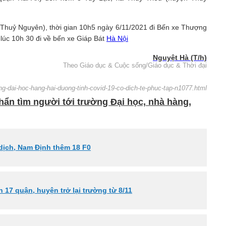
n Thuỷ Nguyên), thời gian 10h5 ngày 6/11/2021 đi Bến xe Thượng
lúc 10h 30 đi về bến xe Giáp Bát
Hà Nội
Nguyệt Hà (T/h)
Theo Giáo dục & Cuộc sống/Giáo dục & Thời đại
ng-dai-hoc-hang-hai-duong-tinh-covid-19-co-dich-te-phuc-tap-n1077.html
ẩn tìm người tới trường Đại học, nhà hàng,
 dịch, Nam Định thêm 18 F0
17 quận, huyện trở lại trường từ 8/11