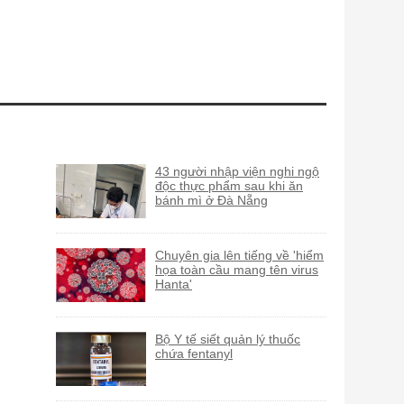
43 người nhập viện nghi ngộ
độc thực phẩm sau khi ăn
bánh mì ở Đà Nẵng
Chuyên gia lên tiếng về 'hiểm
họa toàn cầu mang tên virus
Hanta'
Bộ Y tế siết quản lý thuốc
chứa fentanyl