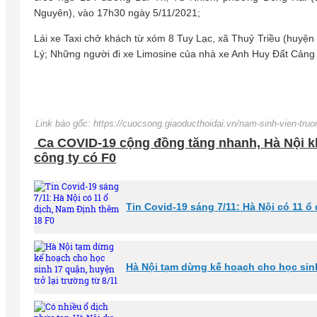
Nguyên), vào 17h30 ngày 5/11/2021;
Lái xe Taxi chở khách từ xóm 8 Tuy Lạc, xã Thuỷ Triều (huyệ
Lý; Những người đi xe Limosine của nhà xe Anh Huy Đất Cảng 
Link báo gốc: https://cuocsong.giaoducthoidai.vn/nam-sinh-vien-truo
Ca COVID-19 cộng đồng tăng nhanh, Hà Nội kh
công ty có F0
Tin Covid-19 sáng 7/11: Hà Nội có 11 ổ
Hà Nội tạm dừng kế hoạch cho học sinh 