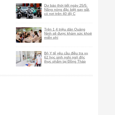
Dự báo thời tiết ngày 25/5:
Nắng nóng đặc biệt gay gắt,
có nơi trên 40 độ C
Trên 1,4 triệu dân Quảng
Ninh sẽ được khám sức khoẻ
miễn phí
Bộ Y tế yêu cầu điều tra vụ
62 học sinh nghi ngộ độc
thực phẩm tại Đồng Tháp