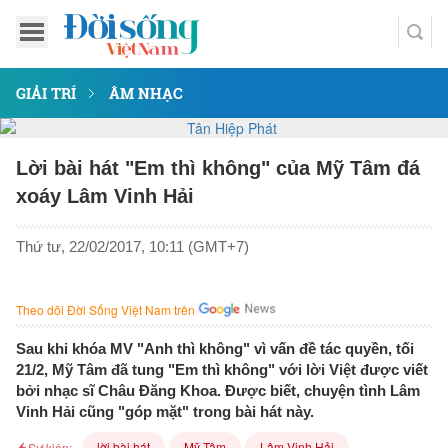
GIẢI TRÍ
ÂM NHẠC
Lời bài hát "Em thì không" của Mỹ Tâm đá
xoáy Lâm Vinh Hải
Thứ tư, 22/02/2017, 10:11 (GMT+7)
Theo dõi Đời Sống Việt Nam trên
Sau khi khóa MV "Anh thì không" vì vấn đề tác quyền, tối
21/2, Mỹ Tâm đã tung "Em thì không" với lời Việt được viết
bởi nhạc sĩ Châu Đăng Khoa. Được biết, chuyện tình Lâm
Vinh Hải cũng "góp mặt" trong bài hát này.
lời bài hát
Mỹ Tâm
Lâm Vinh Hải
Sự kiện: