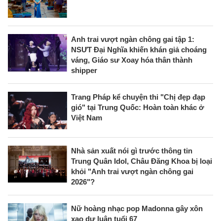
Anh trai vượt ngàn chông gai tập 1:
NSƯT Đại Nghĩa khiến khán giả choáng
váng, Giáo sư Xoay hóa thân thành
shipper
Trang Pháp kể chuyện thi "Chị đẹp đạp
gió" tại Trung Quốc: Hoàn toàn khác ở
Việt Nam
Nhà sản xuất nói gì trước thông tin
Trung Quân Idol, Châu Đăng Khoa bị loại
khỏi "Anh trai vượt ngàn chông gai
2026"?
Nữ hoàng nhạc pop Madonna gây xôn
xao dư luận tuổi 67