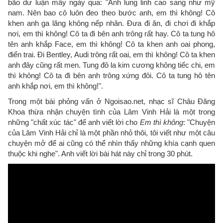
bão dư luận mấy ngày qua: "Anh lung linh cao sang như mỹ
nam. Nên bao cô luôn đeo theo bước anh, em thì không! Cô
khen anh ga lăng không nếp nhăn. Đưa đi ăn, đi chơi đi khắp
nơi, em thì không! Cô ta đi bên anh trông rất hay. Cô ta tung hô
tên anh khắp Face, em thì không! Cô ta khen anh oai phong,
điển trai. Đi Bentley, Audi trông rất oai, em thì không! Cô ta khen
anh đây cũng rất men. Tung đô la kim cương không tiếc chi, em
thì không! Cô ta đi bên anh trông xứng đôi. Cô ta tung hô tên
anh khắp nơi, em thì không!".
Trong một bài phỏng vấn ở Ngoisao.net, nhạc sĩ Châu Đăng
Khoa thừa nhận chuyện tình của Lâm Vinh Hải là một trong
những "chất xúc tác" để anh viết lời cho
Em thì không
: "Chuyện
của Lâm Vinh Hải chỉ là một phần nhỏ thôi, tôi viết như một câu
chuyện mở để ai cũng có thể nhìn thấy những khía cạnh quen
thuộc khi nghe". Anh viết lời bài hát này chỉ trong 30 phút.