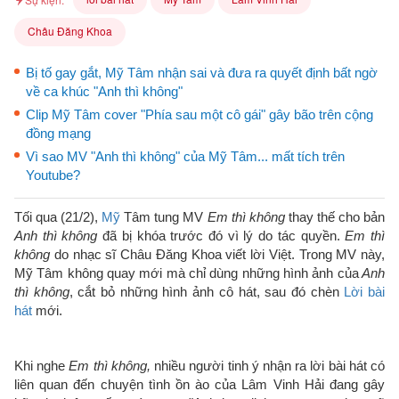
Châu Đăng Khoa
Bị tố gay gắt, Mỹ Tâm nhận sai và đưa ra quyết định bất ngờ
về ca khúc "Anh thì không"
Clip Mỹ Tâm cover "Phía sau một cô gái" gây bão trên cộng
đồng mạng
Vì sao MV "Anh thì không" của Mỹ Tâm... mất tích trên
Youtube?
Tối qua (21/2),
Mỹ
Tâm tung MV
Em thì không
thay thế cho bản
Anh thì không
đã bị khóa trước đó vì lý do tác quyền.
Em thì
không
do nhạc sĩ Châu Đăng Khoa viết lời Việt. Trong MV này,
Mỹ Tâm không quay mới mà chỉ dùng những hình ảnh của
Anh
thì không
, cắt bỏ những hình ảnh cô hát, sau đó chèn
Lời bài
hát
mới.
Khi nghe
Em thì không,
nhiều người tinh ý nhận ra lời bài hát có
liên quan đến chuyện tình ồn ào của Lâm Vinh Hải đang gây