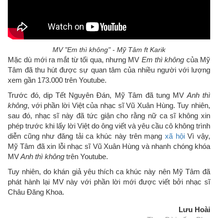
MV "Em thì không" - Mỹ Tâm ft Karik
Mặc dù mới ra mắt từ tối qua, nhưng MV
Em thì không
của Mỹ
Tâm đã thu hút được sự quan tâm của nhiều người với lượng
xem gần 173.000 trên Youtube.
Trước đó, dịp Tết Nguyên Đán, Mỹ Tâm đã tung MV
Anh thì
không
, với phần lời Việt của nhạc sĩ Vũ Xuân Hùng. Tuy nhiên,
sau đó, nhạc sĩ này đã tức giận cho rằng nữ ca sĩ không xin
phép trước khi lấy lời Việt do ông viết và yêu cầu cô không trình
diễn cũng như đăng tải ca khúc này trên mạng
xã hội
Vì vậy,
Mỹ Tâm đã xin lỗi nhạc sĩ Vũ Xuân Hùng và nhanh chóng khóa
MV
Anh thì không
trên Youtube.
Tuy nhiên, do khán giả yêu thích ca khúc này nên Mỹ Tâm đã
phát hành lại MV này với phần lời mới được viết bởi nhạc sĩ
Châu Đăng Khoa.
Lưu Hoài