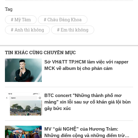
Tag
# Mỹ Tâm
# Châu Đăng Khoa
# Anh thì không
# Em thì không
TIN KHÁC CÙNG CHUYÊN MỤC
Sở VH&TT TP.HCM làm việc với rapper
MCK về album bị cho phản cảm
BTC concert "Những thành phố mơ
màng" xin lỗi sau sự cố khán giả lội bùn
gây bức xúc
MV “gái NGHỆ” của Hương Tràm:
Những điểm cộng và những điểm trừ…