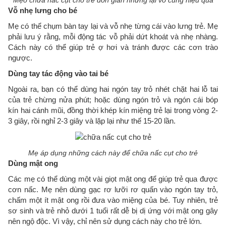
Vỗ nhẹ lưng cho bé
Mẹ có thể chụm bàn tay lại và vỗ nhẹ từng cái vào lưng trẻ. Mẹ
phải lưu ý rằng, mỗi động tác vỗ phải dứt khoát và nhẹ nhàng.
Cách này có thể giúp trẻ ợ hơi và tránh được các cơn trào
ngược.
Dùng tay tác động vào tai bé
Ngoài ra, bạn có thể dùng hai ngón tay trỏ nhét chặt hai lỗ tai
của trẻ chừng nửa phút; hoặc dùng ngón trỏ và ngón cái bóp
kín hai cánh mũi, đồng thời khép kín miệng trẻ lại trong vòng 2-
3 giây, rồi nghỉ 2-3 giây và lặp lại như thế 15-20 lần.
Mẹ áp dụng những cách này để chữa nấc cụt cho trẻ
Dùng mật ong
Các mẹ có thể dùng một vài giọt mật ong để giúp trẻ qua được
cơn nấc. Mẹ nên dùng gạc rơ lưỡi rơ quấn vào ngón tay trỏ,
chấm một ít mật ong rồi đưa vào miệng của bé. Tuy nhiên, trẻ
sơ sinh và trẻ nhỏ dưới 1 tuổi rất dễ bị dị ứng với mật ong gây
nên ngộ độc. Vì vậy, chỉ nên sử dụng cách này cho trẻ lớn.