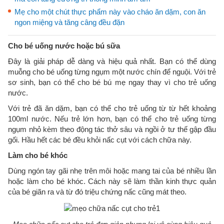
Mẹ cho một chút thực phẩm này vào cháo ăn dặm, con ăn
ngon miệng và tăng câng đều đặn
Cho bé uống nước hoặc bú sữa
Đây là giải pháp dễ dàng và hiệu quả nhất. Bạn có thể dùng
muỗng cho bé uống từng ngụm một nước chín để nguội. Với trẻ
sơ sinh, bạn có thể cho bé bú mẹ ngay thay vì cho trẻ uống
nước.
Với trẻ đã ăn dặm, bạn có thể cho trẻ uống từ từ hết khoảng
100ml nước. Nếu trẻ lớn hơn, bạn có thể cho trẻ uống từng
ngụm nhỏ kèm theo động tác thở sâu và ngồi ở tư thế gập đầu
gối. Hầu hết các bé đều khỏi nấc cụt với cách chữa này.
Làm cho bé khóc
Dùng ngón tay gãi nhẹ trên môi hoặc mang tai của bé nhiều lần
hoặc làm cho bé khóc. Cách này sẽ làm thần kinh thực quản
của bé giãn ra và từ đó triệu chứng nấc cũng mát theo.
Mẹo chữa nấc cụt cho trẻ đơn giản nhưng lại vô cùng hiệu quả