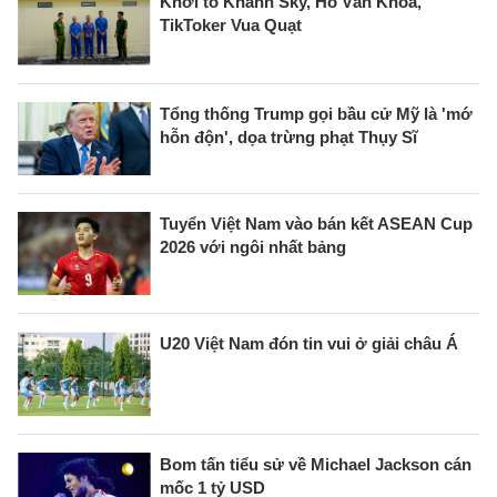
Khởi tố Khánh Sky, Hồ Văn Khoa,
TikToker Vua Quạt
Tổng thống Trump gọi bầu cử Mỹ là 'mớ
hỗn độn', dọa trừng phạt Thụy Sĩ
Tuyển Việt Nam vào bán kết ASEAN Cup
2026 với ngôi nhất bảng
U20 Việt Nam đón tin vui ở giải châu Á
Bom tấn tiểu sử về Michael Jackson cán
mốc 1 tỷ USD