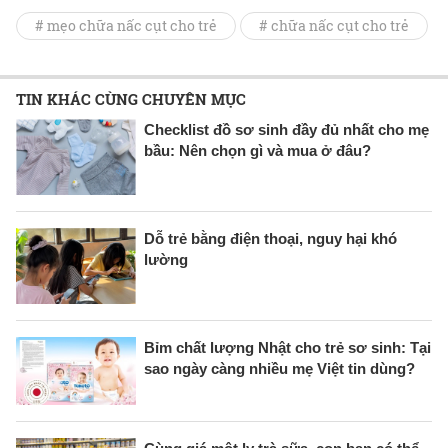
# mẹo chữa nấc cụt cho trẻ
# chữa nấc cụt cho trẻ
TIN KHÁC CÙNG CHUYÊN MỤC
Checklist đồ sơ sinh đầy đủ nhất cho mẹ
bầu: Nên chọn gì và mua ở đâu?
Dỗ trẻ bằng điện thoại, nguy hại khó
lường
Bỉm chất lượng Nhật cho trẻ sơ sinh: Tại
sao ngày càng nhiều mẹ Việt tin dùng?