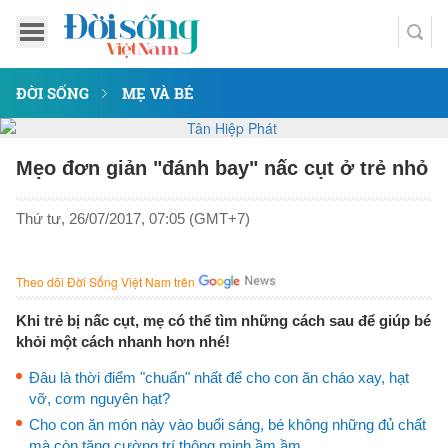
ĐỜI SỐNG
MẸ VÀ BÉ
Mẹo đơn giản "đánh bay" nấc cụt ở trẻ nhỏ
Thứ tư, 26/07/2017, 07:05 (GMT+7)
Theo dõi Đời Sống Việt Nam trên
Khi trẻ bị nấc cụt, mẹ có thể tìm những cách sau để giúp bé
khỏi một cách nhanh hơn nhé!
Đâu là thời điểm "chuẩn" nhất để cho con ăn cháo xay, hạt
vỡ, cơm nguyên hạt?
Cho con ăn món này vào buổi sáng, bé không những đủ chất
mà còn tăng cường trí thông minh ầm ầm