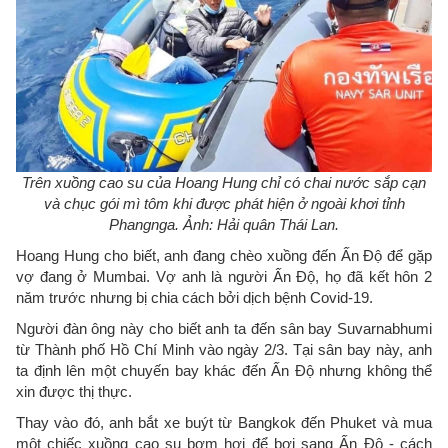
Trên xuồng cao su của Hoang Hung chỉ có chai nước sắp cạn
và chục gói mì tôm khi được phát hiện ở ngoài khơi tỉnh
Phangnga. Ảnh: Hải quân Thái Lan.
Hoang Hung cho biết, anh đang chèo xuồng đến Ấn Độ để gặp
vợ đang ở Mumbai. Vợ anh là người Ấn Độ, họ đã kết hôn 2
năm trước nhưng bị chia cách bởi dịch bệnh Covid-19.
Người đàn ông này cho biết anh ta đến sân bay Suvarnabhumi
từ Thành phố Hồ Chí Minh vào ngày 2/3. Tại sân bay này, anh
ta định lên một chuyến bay khác đến Ấn Độ nhưng không thể
xin được thị thực.
Thay vào đó, anh bắt xe buýt từ Bangkok đến Phuket và mua
một chiếc xuồng cao su bơm hơi để bơi sang Ấn Độ - cách