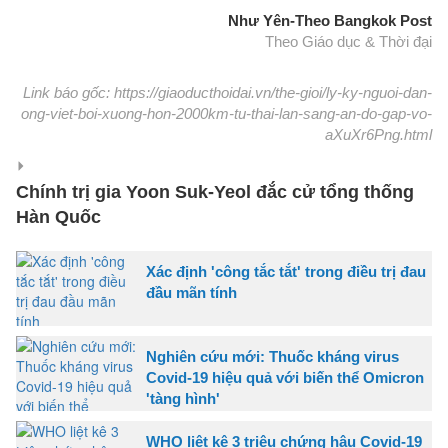
Như Yên-Theo Bangkok Post
Theo Giáo dục & Thời đại
Link báo gốc: https://giaoducthoidai.vn/the-gioi/ly-ky-nguoi-dan-
ong-viet-boi-xuong-hon-2000km-tu-thai-lan-sang-an-do-gap-vo-
aXuXr6Png.html
Chính trị gia Yoon Suk-Yeol đắc cử tổng thống
Hàn Quốc
Xác định 'công tắc tắt' trong điều trị đau
đầu mãn tính
Nghiên cứu mới: Thuốc kháng virus
Covid-19 hiệu quả với biến thể Omicron
'tàng hình'
WHO liệt kê 3 triệu chứng hậu Covid-19