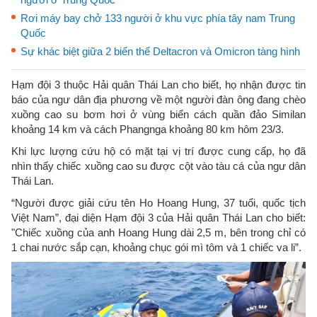
Rơi máy bay chở 133 người ở khu vực phía tây nam Trung
Quốc
Sự khác biệt giữa 2 biến thể Deltacron và Omicron tàng hình
Hạm đội 3 thuộc Hải quân Thái Lan cho biết, họ nhận được tin
báo của ngư dân địa phương về một người đàn ông đang chèo
xuồng cao su bơm hơi ở vùng biển cách quần đảo Similan
khoảng 14 km và cách Phangnga khoảng 80 km hôm 23/3.
Khi lực lượng cứu hộ có mặt tại vị trí được cung cấp, họ đã
nhìn thấy chiếc xuồng cao su được cột vào tàu cá của ngư dân
Thái Lan.
“Người được giải cứu tên Ho Hoang Hung, 37 tuổi, quốc tịch
Việt Nam”, đại diện Hạm đội 3 của Hải quân Thái Lan cho biết:
"Chiếc xuồng của anh Hoang Hung dài 2,5 m, bên trong chỉ có
1 chai nước sắp cạn, khoảng chục gói mì tôm và 1 chiếc va li”.