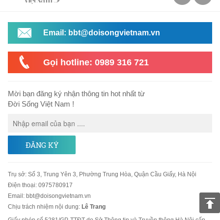
Email: bbt@doisongvietnam.vn
Gọi hotline: 0989 316 721
Mời bạn đăng ký nhận thông tin hot nhất từ
Đời Sống Việt Nam !
ĐĂNG KÝ
Trụ sở
:
Số 3, Trung Yên 3, Phường Trung Hòa, Quận Cầu Giấy, Hà Nội
Điện thoại:
0975780917
Email
:
bbt@doisongvietnam.vn
Chịu trách nhiệm nội dung:
Lê Trang
Giấy phép số 5281/GP-TTĐT do Sở Thông tin và Truyền thông Hà Nội cấp