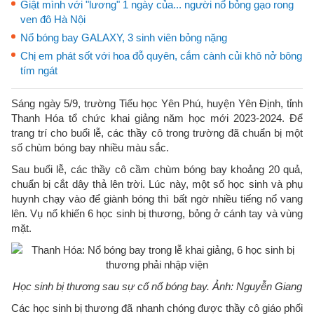
Giật mình với "lương" 1 ngày của... người nổ bỏng gạo rong
ven đô Hà Nội
Nổ bóng bay GALAXY, 3 sinh viên bỏng nặng
Chị em phát sốt với hoa đỗ quyên, cắm cành củi khô nở bông
tím ngát
Sáng ngày 5/9, trường Tiểu học Yên Phú, huyện Yên Định, tỉnh
Thanh Hóa tổ chức khai giảng năm học mới 2023-2024. Để
trang trí cho buổi lễ, các thầy cô trong trường đã chuẩn bị một
số chùm bóng bay nhiều màu sắc.
Sau buổi lễ, các thầy cô cầm chùm bóng bay khoảng 20 quả,
chuẩn bị cắt dây thả lên trời. Lúc này, một số học sinh và phụ
huynh chạy vào để giành bóng thì bất ngờ nhiều tiếng nổ vang
lên. Vụ nổ khiến 6 học sinh bị thương, bỏng ở cánh tay và vùng
mặt.
Học sinh bị thương sau sự cố nổ bóng bay. Ảnh: Nguyễn Giang
Các học sinh bị thương đã nhanh chóng được thầy cô giáo phối