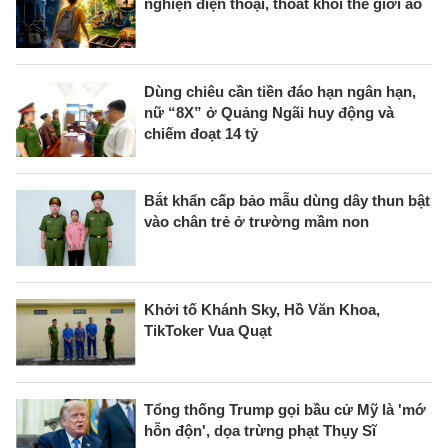
nghiện điện thoại, thoát khỏi thế giới ảo
Dùng chiêu cần tiền đáo hạn ngân hạn,
nữ “8X” ở Quảng Ngãi huy động và
chiếm đoạt 14 tỷ
Bắt khẩn cấp bảo mẫu dùng dây thun bật
vào chân trẻ ở trường mầm non
Khởi tố Khánh Sky, Hồ Văn Khoa,
TikToker Vua Quạt
Tổng thống Trump gọi bầu cử Mỹ là 'mớ
hỗn độn', dọa trừng phạt Thụy Sĩ