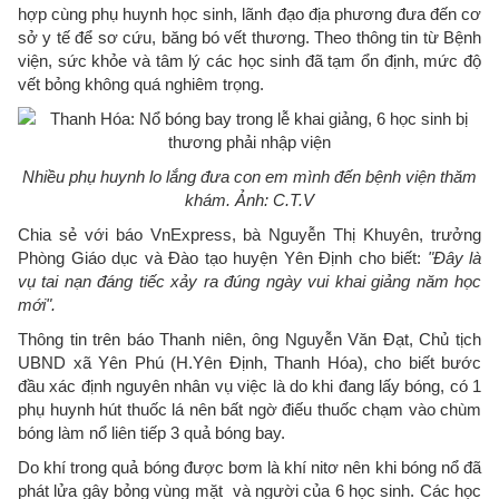
hợp cùng phụ huynh học sinh, lãnh đạo địa phương đưa đến cơ
sở y tế để sơ cứu, băng bó vết thương. Theo thông tin từ Bệnh
viện, sức khỏe và tâm lý các học sinh đã tạm ổn định, mức độ
vết bỏng không quá nghiêm trọng.
Nhiều phụ huynh lo lắng đưa con em mình đến bệnh viện thăm
khám. Ảnh: C.T.V
Chia sẻ với báo VnExpress, bà Nguyễn Thị Khuyên, trưởng
Phòng Giáo dục và Đào tạo huyện Yên Định cho biết:
"Đây là
vụ tai nạn đáng tiếc xảy ra đúng ngày vui khai giảng năm học
mới".
Thông tin trên báo Thanh niên, ông Nguyễn Văn Đạt, Chủ tịch
UBND xã Yên Phú (H.Yên Định, Thanh Hóa), cho biết bước
đầu xác định nguyên nhân vụ việc là do khi đang lấy bóng, có 1
phụ huynh hút thuốc lá nên bất ngờ điếu thuốc chạm vào chùm
bóng làm nổ liên tiếp 3 quả bóng bay.
Do khí trong quả bóng được bơm là khí nitơ nên khi bóng nổ đã
phát lửa gây bỏng vùng mặt và người của 6 học sinh. Các học