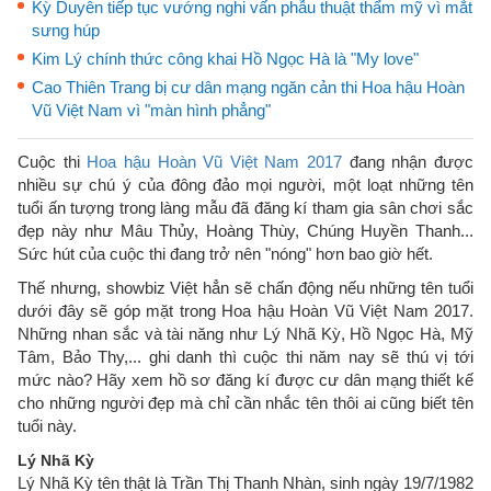
Kỳ Duyên tiếp tục vướng nghi vấn phẫu thuật thẩm mỹ vì mắt
sưng húp
Kim Lý chính thức công khai Hồ Ngọc Hà là "My love"
Cao Thiên Trang bị cư dân mạng ngăn cản thi Hoa hậu Hoàn
Vũ Việt Nam vì "màn hình phẳng"
Cuộc thi
Hoa hậu Hoàn Vũ Việt Nam 2017
đang nhận được
nhiều sự chú ý của đông đảo mọi người, một loạt những tên
tuổi ấn tượng trong làng mẫu đã đăng kí tham gia sân chơi sắc
đẹp này như Mâu Thủy, Hoàng Thùy, Chúng Huyền Thanh...
Sức hút của cuộc thi đang trở nên "nóng" hơn bao giờ hết.
Thế nhưng, showbiz Việt hẳn sẽ chấn động nếu những tên tuổi
dưới đây sẽ góp mặt trong Hoa hậu Hoàn Vũ Việt Nam 2017.
Những nhan sắc và tài năng như Lý Nhã Kỳ, Hồ Ngọc Hà, Mỹ
Tâm, Bảo Thy,... ghi danh thì cuộc thi năm nay sẽ thú vị tới
mức nào? Hãy xem hồ sơ đăng kí được cư dân mạng thiết kế
cho những người đẹp mà chỉ cần nhắc tên thôi ai cũng biết tên
tuổi này.
Lý Nhã Kỳ
Lý Nhã Kỳ tên thật là Trần Thị Thanh Nhàn, sinh ngày 19/7/1982