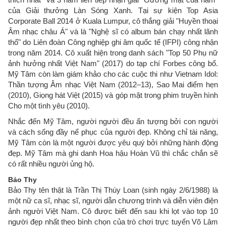
của Giải thưởng Làn Sóng Xanh. Tại sự kiện Top Asia
Corporate Ball 2014 ở Kuala Lumpur, cô thắng giải "Huyền thoại
Âm nhạc châu Á" và là "Nghệ sĩ có album bán chạy nhất lãnh
thổ" do Liên đoàn Công nghiệp ghi âm quốc tế (IFPI) công nhận
trong năm 2014. Cô xuất hiện trong danh sách "Top 50 Phụ nữ
ảnh hưởng nhất Việt Nam" (2017) do tạp chí Forbes công bố.
Mỹ Tâm còn làm giám khảo cho các cuộc thi như Vietnam Idol:
Thần tượng Âm nhạc Việt Nam (2012–13), Sao Mai điểm hẹn
(2010), Giọng hát Việt (2015) và góp mặt trong phim truyền hình
Cho một tình yêu (2010).
Nhắc đến Mỹ Tâm, người người đều ấn tượng bởi con người
và cách sống đầy nể phục của người đẹp. Không chỉ tài năng,
Mỹ Tâm còn là một người được yêu quý bởi những hành động
đẹp. Mỹ Tâm mà ghi danh Hoa hậu Hoàn Vũ thì chắc chắn sẽ
có rất nhiều người ủng hộ.
Bảo Thy
Bảo Thy tên thật là Trần Thị Thúy Loan (sinh ngày 2/6/1988) là
một nữ ca sĩ, nhạc sĩ, người dẫn chương trình và diễn viên điện
ảnh người Việt Nam. Cô được biết đến sau khi lọt vào top 10
người đẹp nhất theo bình chọn của trò chơi trực tuyến Võ Lâm