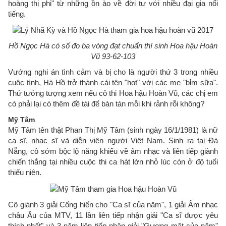
hoàng thị phi" từ những ồn ào về đời tư với nhiều đại gia nổi
tiếng.
Hồ Ngọc Hà có số đo ba vòng đạt chuẩn thí sinh Hoa hậu Hoàn
Vũ 93-62-103
Vướng nghi án tình cảm và bị cho là người thứ 3 trong nhiều
cuộc tình, Hà Hồ trở thành cái tên "hot" với các mẹ "bỉm sữa".
Thử tưởng tượng xem nếu cô thi Hoa hậu Hoàn Vũ, các chị em
có phải lại có thêm đề tài để bàn tán mỗi khi rảnh rỗi không?
Mỹ Tâm
Mỹ Tâm tên thật Phan Thị Mỹ Tâm (sinh ngày 16/1/1981) là nữ
ca sĩ, nhạc sĩ và diễn viên người Việt Nam. Sinh ra tại Đà
Nẵng, cô sớm bộc lộ năng khiếu về âm nhạc và liên tiếp giành
chiến thắng tại nhiều cuộc thi ca hát lớn nhỏ lúc còn ở độ tuổi
thiếu niên.
Cô giành 3 giải Cống hiến cho "Ca sĩ của năm", 1 giải Âm nhạc
châu Âu của MTV, 11 lần liên tiếp nhận giải "Ca sĩ được yêu
thích nhất" và 3 năm liên tiếp nhận giải "Gương mặt của năm"