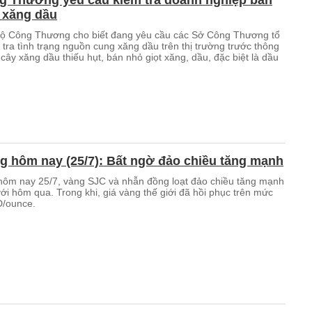
g Thương yêu cầu kiểm tra doanh nghiệp bán
u xăng dầu
Bộ Công Thương cho biết đang yêu cầu các Sở Công Thương tổ
tra tình trạng nguồn cung xăng dầu trên thị trường trước thông
 cây xăng dầu thiếu hụt, bán nhỏ giọt xăng, dầu, đặc biệt là dầu
g hôm nay (25/7): Bất ngờ đảo chiều tăng mạnh
hôm nay 25/7, vàng SJC và nhẫn đồng loạt đảo chiều tăng mạnh
 với hôm qua. Trong khi, giá vàng thế giới đã hồi phục trên mức
D/ounce.