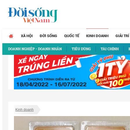
XÃ HỘI
ĐỜI SỐNG
QUỐC TẾ
KINH DOANH
GIẢI TRÍ
DOANH NGHIỆP - DOANH NHÂN
TIÊU DÙNG
TÀI CHÍNH
Kinh doanh