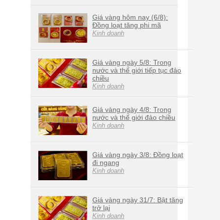
Giá vàng hôm nay (6/8):
Đồng loạt tăng phi mã
Kinh doanh
Giá vàng ngày 5/8: Trong
nước và thế giới tiếp tục đảo
chiều
Kinh doanh
Giá vàng ngày 4/8: Trong
nước và thế giới đảo chiều
Kinh doanh
Giá vàng ngày 3/8: Đồng loạt
đi ngang
Kinh doanh
Giá vàng ngày 31/7: Bật tăng
trở lại
Kinh doanh