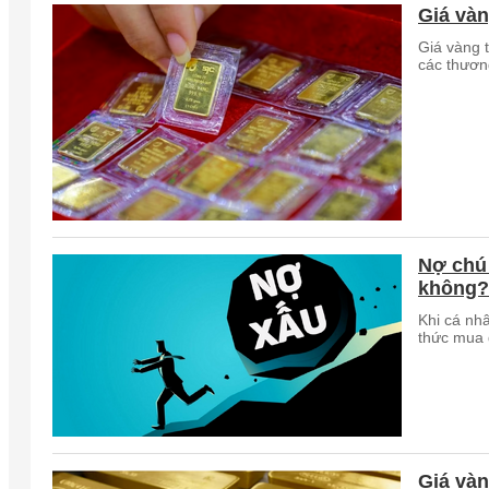
Giá vàn
Giá vàng 
các thương
Nợ chú 
không?
Khi cá nhâ
thức mua đ
Giá vàn