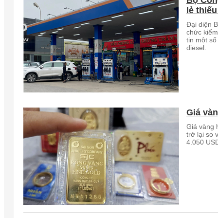
Bộ Côn
lẻ thiế
Đại diện 
chức kiểm 
tin một số
diesel.
Giá vàn
Giá vàng 
trở lại so
4.050 US