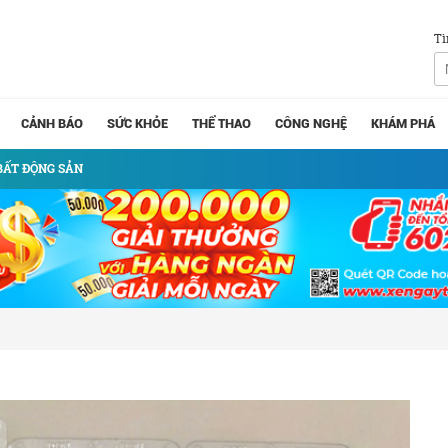
Tì
CẢNH BÁO
SỨC KHỎE
THỂ THAO
CÔNG NGHỆ
KHÁM PHÁ
BẤT ĐỘNG SẢN