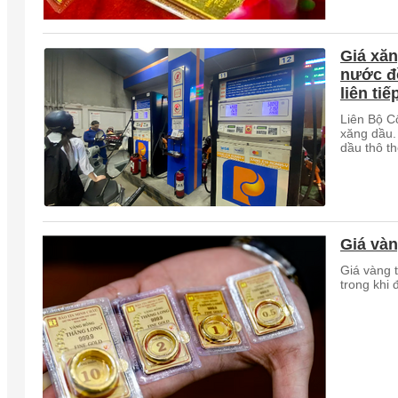
Giá xăn
nước đồ
liên tiế
Liên Bộ C
xăng dầu.
dầu thô th
Giá vàn
Giá vàng t
trong khi 