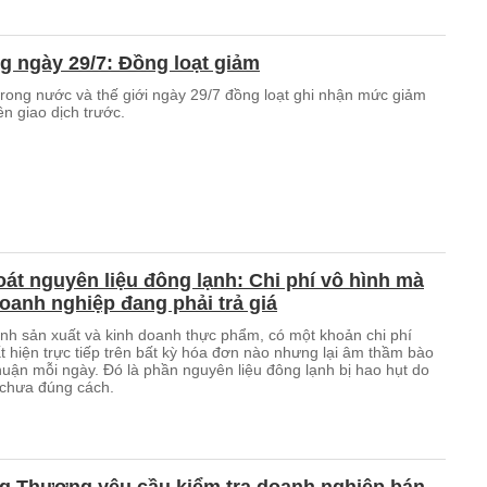
g ngày 29/7: Đồng loạt giảm
trong nước và thế giới ngày 29/7 đồng loạt ghi nhận mức giảm
ên giao dịch trước.
oát nguyên liệu đông lạnh: Chi phí vô hình mà
oanh nghiệp đang phải trả giá
nh sản xuất và kinh doanh thực phẩm, có một khoản chi phí
t hiện trực tiếp trên bất kỳ hóa đơn nào nhưng lại âm thầm bào
huận mỗi ngày. Đó là phần nguyên liệu đông lạnh bị hao hụt do
chưa đúng cách.