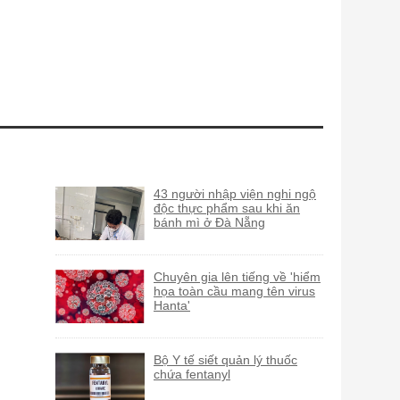
43 người nhập viện nghi ngộ
độc thực phẩm sau khi ăn
bánh mì ở Đà Nẵng
Chuyên gia lên tiếng về 'hiểm
họa toàn cầu mang tên virus
Hanta'
Bộ Y tế siết quản lý thuốc
chứa fentanyl