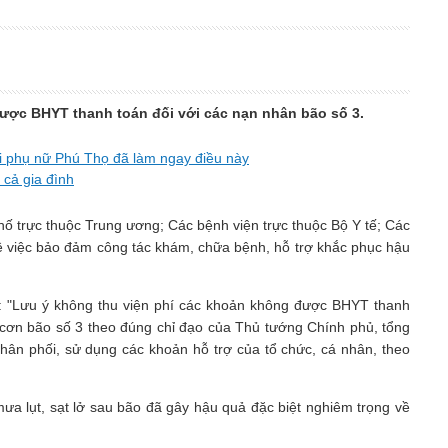
được BHYT thanh toán đối với các nạn nhân bão số 3.
ời phụ nữ Phú Thọ đã làm ngay điều này
 cả gia đình
 trực thuộc Trung ương; Các bệnh viện trực thuộc Bộ Y tế; Các
gành về việc bảo đảm công tác khám, chữa bệnh, hỗ trợ khắc phục hậu
̛u ý không thu viện phí các khoản không được BHYT thanh
cơn bão số 3 theo đúng chỉ đạo của Thủ tướng Chính phủ, tổng
 phân phối, sử dụng các khoản hỗ trợ của tổ chức, cá nhân, theo
 lụt, sạt lở sau bão đã gây hậu quả đặc biệt nghiêm trọng về