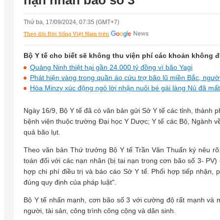
nạn nhân bão số 3
Thứ ba, 17/09/2024, 07:35 (GMT+7)
Theo dõi Đời Sống Việt Nam trên
Bộ Y tế cho biết sẽ không thu viện phí các khoản không 
Quảng Ninh thiệt hại gần 24.000 tỷ đồng vì bão Yagi
Phát hiện vàng trong quần áo cứu trợ bão lũ miền Bắc, ngư
Hòa Minzy xúc động ngỏ lời nhận nuôi bé gái làng Nủ đã mất
Ngày 16/9, Bộ Y tế đã có văn bản gửi Sở Y tế các tỉnh, thành phố
bệnh viện thuộc trường Đại học Y Dược; Y tế các Bộ, N
quả bão lụt.
Theo văn bản Thứ trưởng Bộ Y tế Trần Văn Thuấn ký nêu rõ: "Lu
toán đối với các nạn nhân (bị tai nạn trong cơn bão số 3- PV) 
hợp chi phí điều trị và báo cáo Sở Y tế. Phối hợp tiếp nhận,
đúng quy định của pháp luật".
Bộ Y tế nhấn mạnh, cơn bão số 3 với cường độ rất mạnh và mưa
người, tài sản, công trình công cộng và dân sinh.