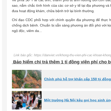
Về phía Sở Y tế các tỉnh, thành phố bị ảnh hưởng bởi cơn bã
sao, nắm chắc tình hình của các cơ sở y tế tại địa phương và
đưa hoạt động khám, chữa bệnh trở lại bình thường.
Chỉ đạo CDC phối hợp với chính quyền địa phương để thực hi
chống dịch bệnh. Chuẩn bị sẵn sàng phương án đối phó với kị
ngộ độc, viêm da...
Link báo gốc: https://danviet.vn/khong-thu-vien-phi-cac-khoan-kh
Bảo hiểm chi trả thêm 1 tỉ đồng viện phí cho
Chính phủ hỗ trợ khẩn cấp 150 tỷ đồng 
Một trường Hà Nội kêu gọi học sinh ủng