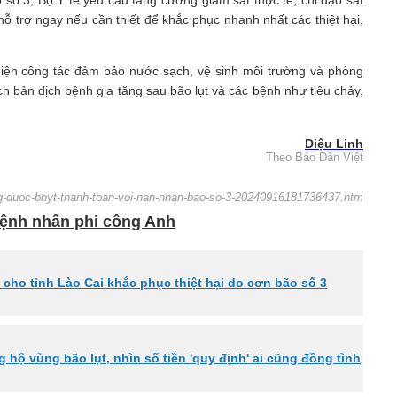
o số 3, Bộ Y tế yêu cầu tăng cường giám sát thực tế, chỉ đạo sát
 hỗ trợ ngay nếu cần thiết để khắc phục nhanh nhất các thiệt hại,
ện công tác đảm bảo nước sạch, vệ sinh môi trường và phòng
ch bản dịch bệnh gia tăng sau bão lụt và các bệnh như tiêu chảy,
Diệu Linh
Theo Báo Dân Việt
ong-duoc-bhyt-thanh-toan-voi-nan-nhan-bao-so-3-20240916181736437.htm
 bệnh nhân phi công Anh
cho tỉnh Lào Cai khắc phục thiệt hại do cơn bão số 3
 hộ vùng bão lụt, nhìn số tiền 'quy định' ai cũng đồng tình