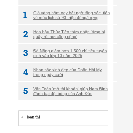
1
Giá vàng hôm nay bất ngờ tăng sốc, tiến
về mốc lịch sử 93 triệu đồng/lượng
2
Hoa hậu Thùy Tiên thừa nhận 'từng bị
quấy rối nơi công cộng'
3
Đà Nẵng giảm hơn 1.500 chỉ tiêu tuyển
sinh vào lớp 10 năm 2025
4
Nhan sắc xinh đẹp của Doãn Hải My
trong ngày cưới
5
Văn Toàn 'mở tài khoản' giúp Nam Định
đánh bại đội bóng của Anh Đức
loạn thị