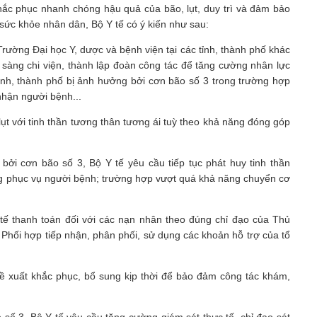
hắc phục nhanh chóng hậu quả của bão, lụt, duy trì và đảm bảo
 sức khỏe nhân dân, Bộ Y tế có ý kiến như sau:
rường Đại học Y, dược và bệnh viện tại các tỉnh, thành phố khác
 sàng chi viện, thành lập đoàn công tác để tăng cường nhân lực
ỉnh, thành phố bị ảnh hưởng bởi cơn bão số 3 trong trường hợp
 nhận người bệnh...
t với tinh thần tương thân tương ái tuỳ theo khả năng đóng góp
̉ng bởi cơn bão số 3, Bộ Y tế yêu cầu tiếp tục phát huy tinh thần
ng phục vụ người bệnh; trường hợp vượt quá khả năng chuyển cơ
tế thanh toán đối với các nạn nhân theo đúng chỉ đạo của Thủ
. Phối hợp tiếp nhận, phân phối, sử dụng các khoản hỗ trợ của tổ
ng đề xuất khắc phục, bổ sung kịp thời để bảo đảm công tác khám,