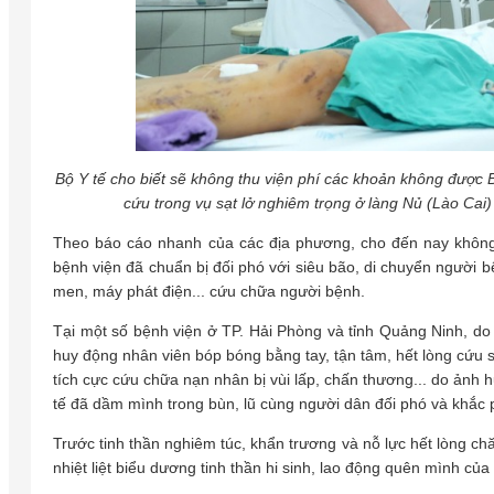
Bộ Y tế cho biết sẽ không thu viện phí các khoản không đượ
cứu trong vụ sạt lở nghiêm trọng ở làng Nủ (Lào Cai
Theo báo cáo nhanh của các địa phương, cho đến nay không có
bệnh viện đã chuẩn bị đối phó với siêu bão, di chuyển người bẹ
men, máy phát điện... cứu chữa người bệnh.
Tại một số bệnh viện ở TP. Hải Phòng và tỉnh Quảng Ninh, do mâ
huy động nhân viên bóp bóng bằng tay, tận tâm, hết lòng cứu sốn
tích cực cứu chữa nạn nhân bị vùi lấp, chấn thương... do ảnh 
tế đã dầm mình trong bùn, lũ cùng người dân đối phó và khắc
Trước tinh thần nghiêm túc, khẩn trương và nỗ lực hết lòng cha
nhiệt liệt biểu dương tinh thần hi sinh, lao động quên mình của đ