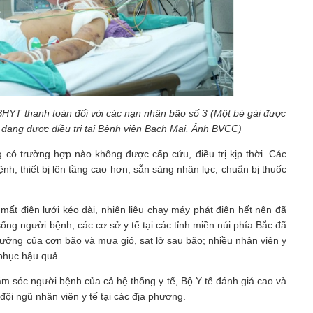
c BHYT thanh toán đối với các nạn nhân bão số 3 (Một bé gái được
) đang được điều trị tại Bệnh viện Bạch Mai. Ảnh BVCC)
 trường hợp nào không được cấp cứu, điều trị kịp thời. Các
̂nh, thiết bị lên tầng cao hơn, sẵn sàng nhân lực, chuẩn bị thuốc
́t điện lưới kéo dài, nhiên liệu chạy máy phát điện hết nên đã
g người bệnh; các cơ sở y tế tại các tỉnh miền núi phía Bắc đã
hưởng của cơn bão và mưa gió, sạt lở sau bão; nhiều nhân viên y
 phục hậu quả.
̆m sóc người bệnh của cả hệ thống y tế, Bộ Y tế đánh giá cao và
ội ngũ nhân viên y tế tại các địa phương.