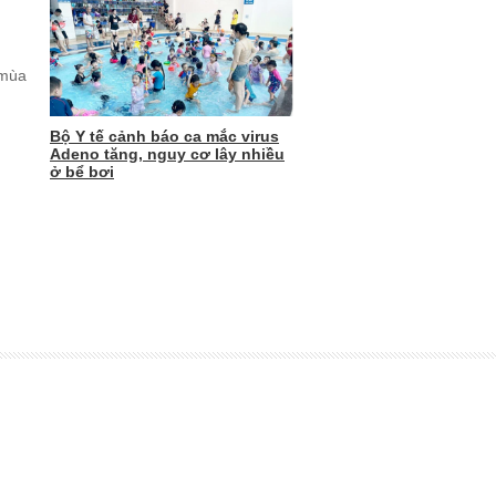
 mùa
Bộ Y tế cảnh báo ca mắc virus
Adeno tăng, nguy cơ lây nhiều
ở bể bơi