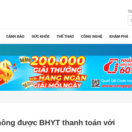
Tì
CẢNH BÁO
SỨC KHỎE
THỂ THAO
CÔNG NGHỆ
KHÁM PHÁ
không được BHYT thanh toán với