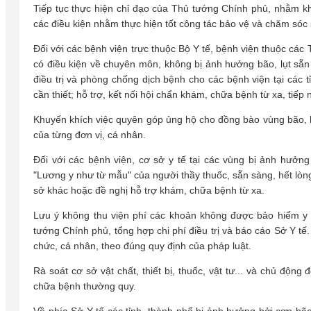
Tiếp tục thực hiện chỉ đạo của Thủ tướng Chính phủ, nhằm k
các điều kiện nhằm thực hiện tốt công tác bảo vệ và chăm sóc
Đối với các bệnh viện trực thuộc Bộ Y tế, bệnh viện thuộc các T
có điều kiện về chuyên môn, không bị ảnh hưởng bão, lụt sẵn
điều trị và phòng chống dịch bệnh cho các bệnh viện tại các t
cần thiết; hỗ trợ, kết nối hội chẩn khám, chữa bệnh từ xa, tiếp
Khuyến khích việc quyên góp ủng hộ cho đồng bào vùng bão, lụ
của từng đơn vị, cá nhân.
Đối với các bệnh viện, cơ sở y tế tại các vùng bị ảnh hươ
"Lương y như từ mẫu" của người thầy thuốc, sẵn sàng, hết lò
sở khác hoặc đề nghị hỗ trợ khám, chữa bệnh từ xa.
Lưu ý không thu viện phí các khoản không được bảo hiểm y 
tướng Chính phủ, tổng hợp chi phí điều trị và báo cáo Sở Y tế
chức, cá nhân, theo đúng quy định của pháp luật.
Rà soát cơ sở vật chất, thiết bị, thuốc, vật tư... và chủ độ
chữa bệnh thường quy.