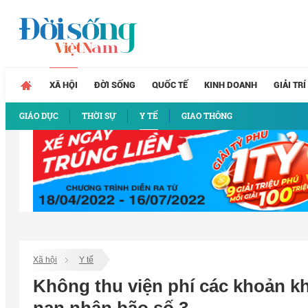
XÃ HỘI
ĐỜI SỐNG
QUỐC TẾ
KINH DOANH
GIẢI TRÍ
GIÁO DỤC
THỜI SỰ
Y TẾ
GIAO THÔNG
Xã hội
Y tế
Không thu viện phí các khoản 