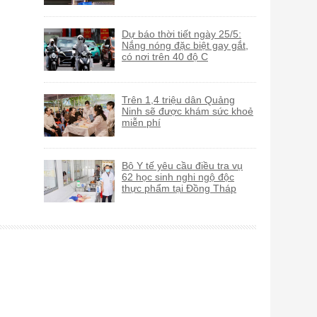
Dự báo thời tiết ngày 25/5:
Nắng nóng đặc biệt gay gắt,
có nơi trên 40 độ C
Trên 1,4 triệu dân Quảng
Ninh sẽ được khám sức khoẻ
miễn phí
Bộ Y tế yêu cầu điều tra vụ
62 học sinh nghi ngộ độc
thực phẩm tại Đồng Tháp