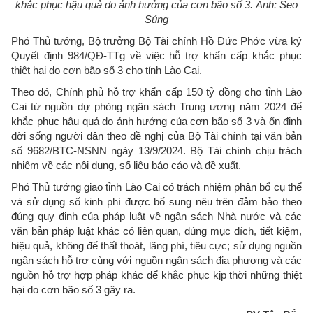
khắc phục hậu quả do ảnh hưởng của cơn bão số 3. Ảnh: Seo
Súng
Phó Thủ tướng, Bộ trưởng Bộ Tài chính Hồ Đức Phớc vừa ký
Quyết định 984/QĐ-TTg về việc hỗ trợ khẩn cấp khắc phục
thiệt hại do cơn bão số 3 cho tỉnh Lào Cai.
Theo đó, Chính phủ hỗ trợ khẩn cấp 150 tỷ đồng cho tỉnh Lào
Cai từ nguồn dự phòng ngân sách Trung ương năm 2024 để
khắc phục hậu quả do ảnh hưởng của cơn bão số 3 và ổn định
đời sống người dân theo đề nghị của Bộ Tài chính tại văn bản
số 9682/BTC-NSNN ngày 13/9/2024. Bộ Tài chính chịu trách
nhiệm về các nội dung, số liệu báo cáo và đề xuất.
Phó Thủ tướng giao tỉnh Lào Cai có trách nhiệm phân bổ cụ thể
và sử dụng số kinh phí được bổ sung nêu trên đảm bảo theo
đúng quy định của pháp luật về ngân sách Nhà nước và các
văn bản pháp luật khác có liên quan, đúng mục đích, tiết kiệm,
hiệu quả, không để thất thoát, lãng phí, tiêu cực; sử dụng nguồn
ngân sách hỗ trợ cùng với nguồn ngân sách địa phương và các
nguồn hỗ trợ hợp pháp khác để khắc phục kịp thời những thiệt
hại do cơn bão số 3 gây ra.