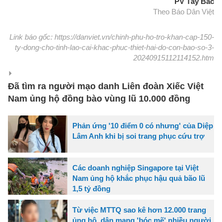
PV Tây Bắc
Theo Báo Dân Việt
Link báo gốc: https://danviet.vn/chinh-phu-ho-tro-khan-cap-150-
ty-dong-cho-tinh-lao-cai-khac-phuc-thiet-hai-do-con-bao-so-3-
20240915112114152.htm
Đã tìm ra người mạo danh Liên đoàn Xiếc Việt
Nam ủng hộ đồng bào vùng lũ 10.000 đồng
Phản ứng '10 điểm 0 có nhưng' của Diệp
Lâm Anh khi bị soi trang phục cứu trợ
Các doanh nghiệp Singapore tại Việt
Nam ủng hộ khắc phục hậu quả bão lũ
1,5 tỷ đồng
Từ việc MTTQ sao kê hơn 12.000 trang
ủng hộ, dân mạng 'bóc mẽ' nhiều người