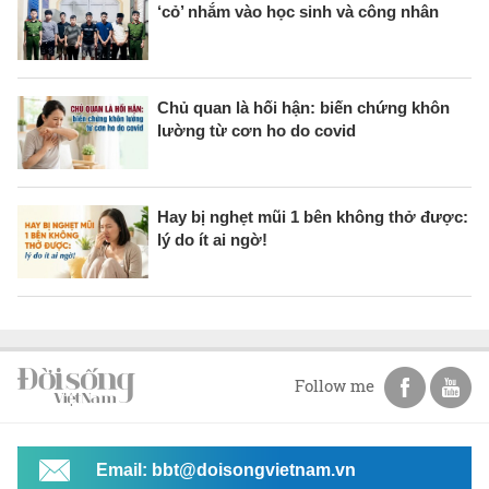
‘cỏ’ nhắm vào học sinh và công nhân
Chủ quan là hối hận: biến chứng khôn
lường từ cơn ho do covid
Hay bị nghẹt mũi 1 bên không thở được:
lý do ít ai ngờ!
Follow me
Email: bbt@doisongvietnam.vn