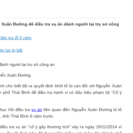
n Xuân Đường để điều tra vụ án đánh người tại trụ sở công
n tục lỗ 5 năm
c lúc bị bắt
yễn Xuân Đường.
h cho biết đã ra quyết định khởi tố bị can đối với Nguyễn Xuân
nh phố Thái Bình để điều tra hành vi có dấu hiệu phạm tội “Cố ý
ục hồi điều tra
vụ án
liên quan đến Nguyễn Xuân Đường bị tố
 tỉnh Thái Bình 6 năm trước.
điều tra vụ án "cố ý gây thương tích" xảy ra ngày 18/11/2014 vì