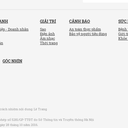
OANH
GIẢI TRÍ
CẢNH BÁO
SỨC
iệp - Doanh nhân
Sao
An toàn thực phẩm
Bệnh 
Điện ảnh
Bảo vệ người tiêu dùng
Giới t
Âm nhạc
Khỏe 
ản
Thời trang
GÓC NHÌN
trách nhiệm nội dung:
Lê Trang
phép số 5281/GP-TTĐT do Sở Thông tin và Truyền thông Hà Nội
gày 28 tháng 10 năm 2016.