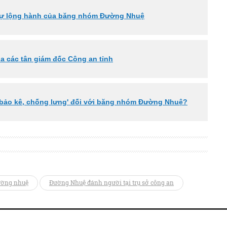
 sự lộng hành của băng nhóm Đường Nhuệ
a các tân giám đốc Công an tỉnh
iệc 'bảo kê, chống lưng' đối với băng nhóm Đường Nhuệ?
ờng nhuệ
Đường Nhuệ đánh người tại trụ sở công an