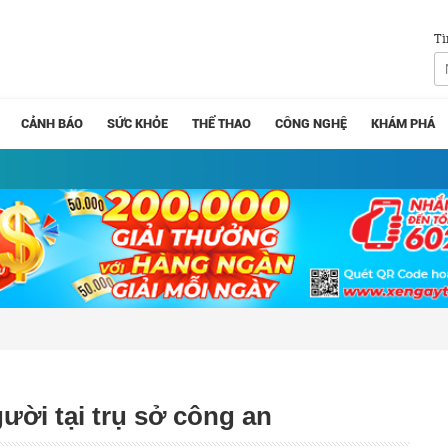
Tì
CẢNH BÁO
SỨC KHỎE
THỂ THAO
CÔNG NGHỆ
KHÁM PHÁ
ời tại trụ sở công an