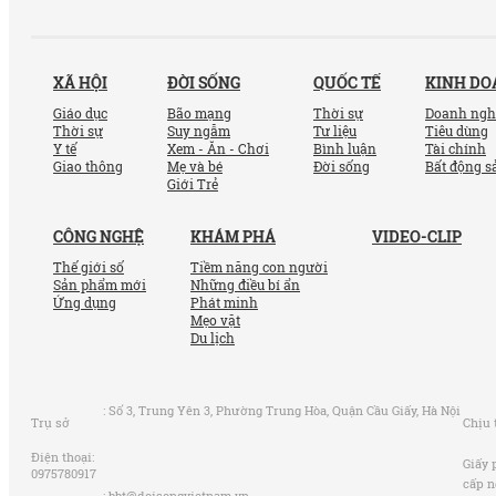
XÃ HỘI
ĐỜI SỐNG
QUỐC TẾ
KINH D
Giáo dục
Bão mạng
Thời sự
Doanh ngh
Thời sự
Suy ngẫm
Tư liệu
Tiêu dùng
Y tế
Xem - Ăn - Chơi
Bình luận
Tài chính
Giao thông
Mẹ và bé
Đời sống
Bất động s
Giới Trẻ
CÔNG NGHỆ
KHÁM PHÁ
VIDEO-CLIP
Thế giới số
Tiềm năng con người
Sản phẩm mới
Những điều bí ẩn
Ứng dụng
Phát minh
Mẹo vặt
Du lịch
:
Số 3, Trung Yên 3, Phường Trung Hòa, Quận Cầu Giấy, Hà Nội
Trụ sở
Chịu 
Điện thoại:
Giấy 
0975780917
cấp n
:
bbt@doisongvietnam.vn