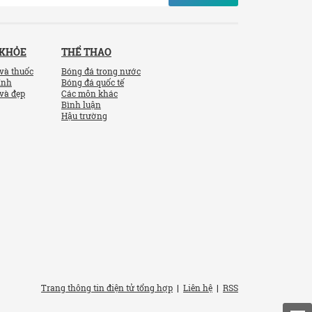
 KHỎE
THỂ THAO
và thuốc
Bóng đá trong nước
ính
Bóng đá quốc tế
và đẹp
Các môn khác
Bình luận
Hậu trường
Trang thông tin điện tử tổng hợp
|
Liên hệ
|
RSS