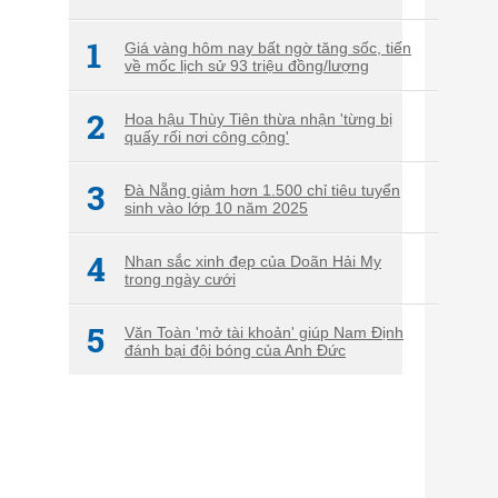
1
Giá vàng hôm nay bất ngờ tăng sốc, tiến
về mốc lịch sử 93 triệu đồng/lượng
2
Hoa hậu Thùy Tiên thừa nhận 'từng bị
quấy rối nơi công cộng'
3
Đà Nẵng giảm hơn 1.500 chỉ tiêu tuyển
sinh vào lớp 10 năm 2025
4
Nhan sắc xinh đẹp của Doãn Hải My
trong ngày cưới
5
Văn Toàn 'mở tài khoản' giúp Nam Định
đánh bại đội bóng của Anh Đức