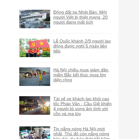
Động đất tại Nhật Bản: Một
người Việt bị thiệt mạng, 20
người đang mất tích
Lễ Quốc khánh 2/9 người lao
động được nghỉ 5 ngày liên
tiếp
Hà Nội chiều mưa giảm dần,
miền Bắc kết thúc mưa lớn
diện rộng
Tài xế xe khách lao khỏi cao
tốc Pháp Vân - Cầu Giẽ khiến
4 người tử vong âm tính với
cồn và ma túy
Tin nắng nóng Hà Nội mới
nhất, Thủ đô còn nắng nóng
kéo dài, dự báo thời tiết hôm