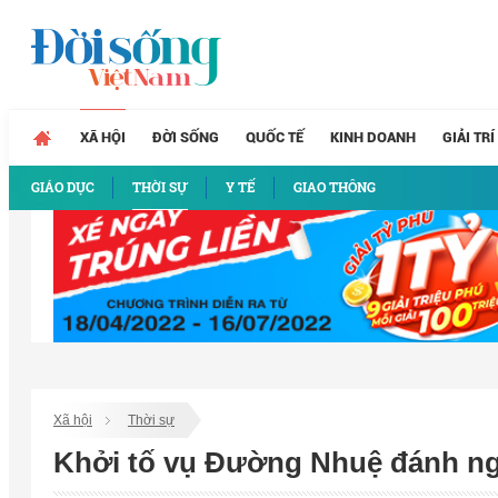
XÃ HỘI
ĐỜI SỐNG
QUỐC TẾ
KINH DOANH
GIẢI TRÍ
GIÁO DỤC
THỜI SỰ
Y TẾ
GIAO THÔNG
Xã hội
Thời sự
Khởi tố vụ Đường Nhuệ đánh ngư