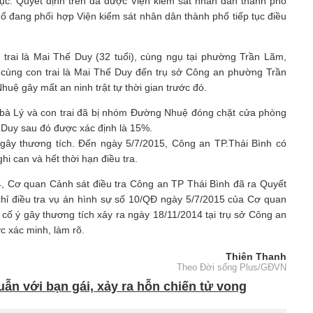
phục. Quyết định trên đã được Viện kiểm sát nhân dân thành phố
ố đang phối hợp Viện kiểm sát nhân dân thành phố tiếp tục điều
 trai là Mai Thế Duy (32 tuổi), cùng ngụ tại phường Trần Lãm,
 cùng con trai là Mai Thế Duy đến trụ sở Công an phường Trần
uệ gây mất an ninh trật tự thời gian trước đó.
, bà Lý và con trai đã bị nhóm Đường Nhuệ đóng chặt cửa phòng
 Duy sau đó được xác định là 15%.
 gây thương tích. Đến ngày 5/7/2015, Công an TP.Thái Bình có
hi can và hết thời hạn điều tra.
/4, Cơ quan Cảnh sát điều tra Công an TP Thái Bình đã ra Quyết
 chỉ điều tra vụ án hình sự số 10/QĐ ngày 5/7/2015 của Cơ quan
 cố ý gây thương tích xảy ra ngày 18/11/2014 tại trụ sở Công an
c xác minh, làm rõ.
Thiên Thanh
Theo Đời sống Plus/GĐVN
ẫn với bạn gái, xảy ra hỗn chiến tử vong