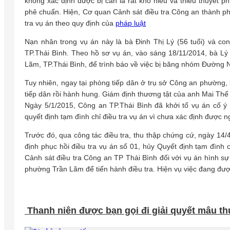
không xác định được bị can là rất khó hiểu và thiếu thuyết 
phê chuẩn. Hiện, Cơ quan Cảnh sát điều tra Công an thành ph
tra vụ án theo quy định của
pháp luật
Nạn nhân trong vụ án này là bà Đinh Thị Lý (56 tuổi) và con
TP.Thái Bình. Theo hồ sơ vụ án, vào sáng 18/11/2014, bà Lý
Lãm, TP.Thái Bình, để trình báo về việc bị băng nhóm Đường Nh
Tuy nhiên, ngay tại phòng tiếp dân ở trụ sở Công an phường
tiếp dân rồi hành hung. Giám định thương tật của anh Mai Thế
Ngày 5/1/2015, Công an TP.Thái Bình đã khởi tố vụ án cố ý
quyết định tạm đình chỉ điều tra vụ án vì chưa xác định được ng
Trước đó, qua công tác điều tra, thu thập chứng cứ, ngày 14
định phục hồi điều tra vụ án số 01, hủy Quyết định tạm đình
Cảnh sát điều tra Công an TP Thái Bình đối với vụ án hình sự
phường Trần Lãm để tiến hành điều tra. Hiện vụ việc đang đượ
Thanh niên được bạn gọi đi giải quyết mâu thu