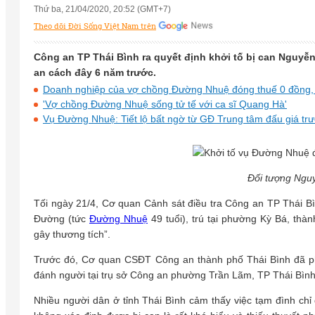
Thứ ba, 21/04/2020, 20:52 (GMT+7)
Theo dõi Đời Sống Việt Nam trên
Công an TP Thái Bình ra quyết định khởi tố bị can Nguyễ
an cách đây 6 năm trước.
Doanh nghiệp của vợ chồng Đường Nhuệ đóng thuế 0 đồng, liê
'Vợ chồng Đường Nhuệ sống tử tế với ca sĩ Quang Hà'
Vụ Đường Nhuệ: Tiết lộ bất ngờ từ GĐ Trung tâm đấu giá trướ
Đối tượng Ngu
Tối ngày 21/4, Cơ quan Cảnh sát điều tra Công an TP Thái Bìn
Đường (tức
Đường Nhuệ
49 tuổi), trú tại phường Kỳ Bá, thà
gây thương tích”.
Trước đó, Cơ quan CSĐT Công an thành phố Thái Bình đã ph
đánh người tại trụ sở Công an phường Trần Lãm, TP Thái Bình,
Nhiều người dân ở tỉnh Thái Bình cảm thấy việc tạm đình chỉ 