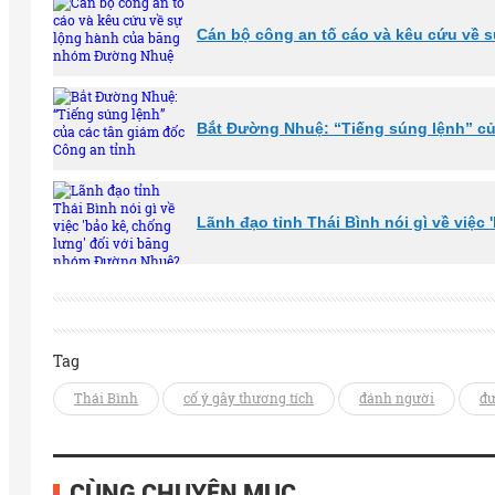
Cán bộ công an tố cáo và kêu cứu về
Bắt Đường Nhuệ: “Tiếng súng lệnh” củ
Lãnh đạo tỉnh Thái Bình nói gì về v
Tag
Thái Bình
cố ý gây thương tích
đánh người
đư
CÙNG CHUYÊN MỤC