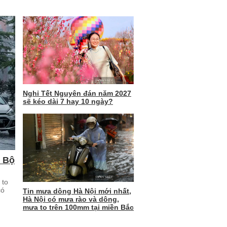
Nghỉ Tết Nguyên đán năm 2027
sẽ kéo dài 7 hay 10 ngày?
m Bộ
 to
có
Tin mưa dông Hà Nội mới nhất,
Hà Nội có mưa rào và dông,
mưa to trên 100mm tại miền Bắc