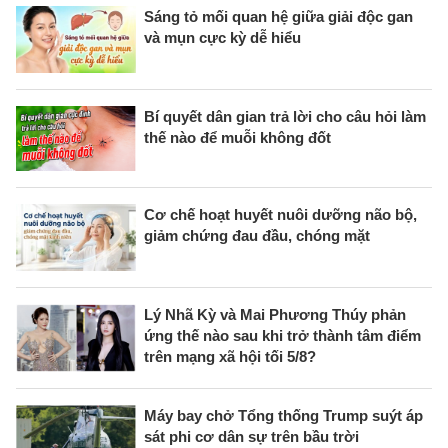
Sáng tỏ mối quan hệ giữa giải độc gan
và mụn cực kỳ dễ hiểu
Bí quyết dân gian trả lời cho câu hỏi làm
thế nào để muỗi không đốt
Cơ chế hoạt huyết nuôi dưỡng não bộ,
giảm chứng đau đầu, chóng mặt
Lý Nhã Kỳ và Mai Phương Thúy phản
ứng thế nào sau khi trở thành tâm điểm
trên mạng xã hội tối 5/8?
Máy bay chở Tổng thống Trump suýt áp
sát phi cơ dân sự trên bầu trời