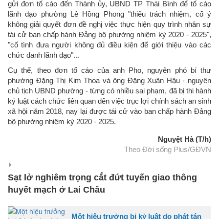
gửi đơn tố cáo đến Thành ủy, UBND TP Thái Bình để tố cáo
lãnh đạo phường Lê Hồng Phong "thiếu trách nhiệm, cố ý
không giải quyết đơn đề nghị việc thực hiện quy trình nhân sự
tái cử ban chấp hành Đảng bộ phường nhiệm kỳ 2020 - 2025",
"cố tình đưa người không đủ điều kiện để giới thiệu vào các
chức danh lãnh đạo"...
Cụ thể, theo đơn tố cáo của anh Pho, nguyên phó bí thư
phường Đặng Thị Kim Thoa và ông Đặng Xuân Hậu - nguyên
chủ tịch UBND phường - từng có nhiều sai phạm, đã bị thi hành
kỷ luật cách chức liên quan đến việc trục lợi chính sách an sinh
xã hội năm 2018, nay lại được tái cử vào ban chấp hành Đảng
bộ phường nhiệm kỳ 2020 - 2025.
Nguyệt Hà (T/h)
Theo Đời sống Plus/GĐVN
Sạt lở nghiêm trọng cắt đứt tuyến giao thông
huyết mạch ở Lai Châu
Một hiệu trưởng bị kỷ luật do phát tán