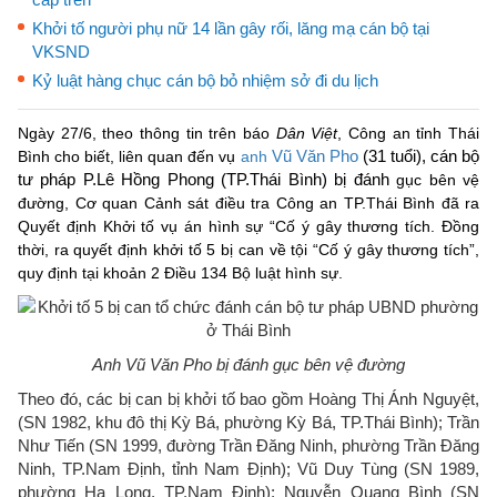
Khởi tố người phụ nữ 14 lần gây rối, lăng mạ cán bộ tại
VKSND
Kỷ luật hàng chục cán bộ bỏ nhiệm sở đi du lịch
Ngày 27/6, theo thông tin trên báo
Dân Việt
, Công an tỉnh Thái
Vũ Văn Pho
(31 tuổi), cán bộ
Bình cho biết, liên quan đến vụ
anh
tư pháp P.Lê Hồng Phong (TP.Thái Bình) bị đánh
gục bên vệ
đường, Cơ quan Cảnh sát điều tra Công an TP.Thái Bình đã ra
Quyết định Khởi tố vụ án hình sự “Cố ý gây thương tích. Đồng
thời, ra quyết định khởi tố 5 bị can về tội “Cố ý gây thương tích”,
quy định tại khoản 2 Điều 134 Bộ luật hình sự.
Anh Vũ Văn Pho bị đánh gục bên vệ đường
Theo đó, các bị can bị khởi tố bao gồm Hoàng Thị Ánh Nguyệt,
(SN 1982, khu đô thị Kỳ Bá, phường Kỳ Bá, TP.Thái Bình); Trần
Như Tiến (SN 1999, đường Trần Đăng Ninh, phường Trần Đăng
Ninh, TP.Nam Định, tỉnh Nam Định); Vũ Duy Tùng (SN 1989,
phường Hạ Long, TP.Nam Định); Nguyễn Quang Bình (SN