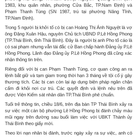
1983, khu quân nhân, phường Cửa Bắc, TP.Nam Định) và
Phạm Thanh Tùng (SN 1987, trú tại phường Năng Tĩnh,
TP.Nam Định).
Trong 5 người bị khởi tố có bị can Hoàng Thị Ánh Nguyệt là vợ
ông Đặng Xuân Hậu, nguyên Chủ tịch UBND P.Lê Hồng Phong
(TP.Thái Bình, tỉnh Thái Bình). Đây là người bị anh Pho tố cáo là
có sai phạm nhưng vẫn tái đắc cử Ban chấp hành Đảng ủy P.Lê
Hồng Phong. Lãnh đạo Đảng ủy P.Lê Hồng Phong đã cũng xác
nhận thông tin trên.
Riêng đối với bị can Phạm Thanh Tùng, cơ quan công an ra
lệnh bắt giữ và tạm giam trong thời hạn 3 tháng về tội cố ý gây
thương tích. Các bị can còn lại áp dụng biện pháp ngăn chặn
cấm đi khỏi nơi cư trú. Các quyết định và lệnh nêu trên đã
được Viện Kiểm sát nhân dân TP.Thái Bình phê chuẩn.
Tuổi trẻ thông tin, chiều 18/6, trên địa bàn TP Thái Bình xảy ra
sự việc một cán bộ phường Lê Hồng Phong bị đánh chảy máu
mũi ngay trên đường sau buổi làm việc với UBKT Thành ủy
Thái Bình theo giấy mời.
Theo lời nạn nhân bị đánh, trước ngày xảy ra sự việc, anh có