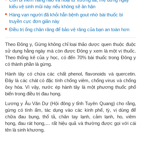
kiểu vệ sinh mũi này nếu không sẽ ân hận
Hàng vạn người đã khỏi hẳn bệnh gout nhờ bài thuốc bí
truyền cực đơn giản này
Điều trị ống chân răng để bảo vệ răng của bạn an toàn hơn
Theo Đông y, Gừng không chỉ loại thảo dược quen thuộc đuộc
sử dụng hằng ngày mà còn được Đông y xem là một vị thuốc.
Theo thống kê của y học, có đến 70% bài thuốc trong Đông y
có thành phần là gừng.
Hành tây có chứa các chất phenol, flavonoids và quercetin.
Đây là các chát có đặc tính chống viêm, chống virus và chống
ôxy hóa. Vì vậy, nước ép hành tây là một phương thuốc phổ
biến trong điều trị đau họng.
Lương y Âu Văn Dự (Hội đông y tỉnh Tuyên Quang) cho rằng,
gừng có tính ấm, tác dụng vào các kinh phế, tỳ, vị dùng để
chữa đau bụng, thổ tả, chân tay lạnh, cảm lạnh, ho, viêm
họng, đau rát họng,… rất hiệu quả và thường được gọi với cái
tên là sinh khương.