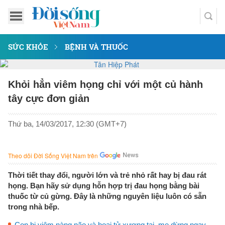
SỨC KHỎE
BỆNH VÀ THUỐC
Khỏi hẳn viêm họng chỉ với một củ hành
tây cực đơn giản
Thứ ba, 14/03/2017, 12:30 (GMT+7)
Theo dõi Đời Sống Việt Nam trên
Thời tiết thay đổi, người lớn và trẻ nhỏ rất hay bị đau rát
họng. Bạn hãy sử dụng hỗn hợp trị đau họng bằng bài
thuốc từ củ gừng. Đây là những nguyên liệu luôn có sẵn
trong nhà bếp.
Con bị viêm nàng não và hoại tử xương tai, mẹ dừng ngay