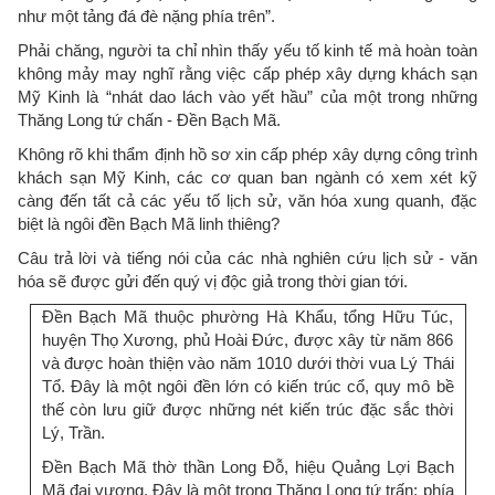
như một tảng đá đè nặng phía trên”.
Phải chăng, người ta chỉ nhìn thấy yếu tố kinh tế mà hoàn toàn
không mảy may nghĩ rằng việc cấp phép xây dựng khách sạn
Mỹ Kinh là “nhát dao lách vào yết hầu” của một trong những
Thăng Long tứ chấn - Đền Bạch Mã.
Không rõ khi thẩm định hồ sơ xin cấp phép xây dựng công trình
khách sạn Mỹ Kinh, các cơ quan ban ngành có xem xét kỹ
càng đến tất cả các yếu tố lịch sử, văn hóa xung quanh, đặc
biệt là ngôi đền Bạch Mã linh thiêng?
Câu trả lời và tiếng nói của các nhà nghiên cứu lịch sử - văn
hóa sẽ được gửi đến quý vị độc giả trong thời gian tới.
Đền Bạch Mã thuộc phường Hà Khẩu, tổng Hữu Túc,
huyện Thọ Xương, phủ Hoài Đức, được xây từ năm 866
và được hoàn thiện vào năm 1010 dưới thời vua Lý Thái
Tổ. Đây là một ngôi đền lớn có kiến trúc cổ, quy mô bề
thế còn lưu giữ được những nét kiến trúc đặc sắc thời
Lý, Trần.
Đền Bạch Mã thờ thần Long Đỗ, hiệu Quảng Lợi Bạch
Mã đại vương. Đây là một trong Thăng Long tứ trấn: phía