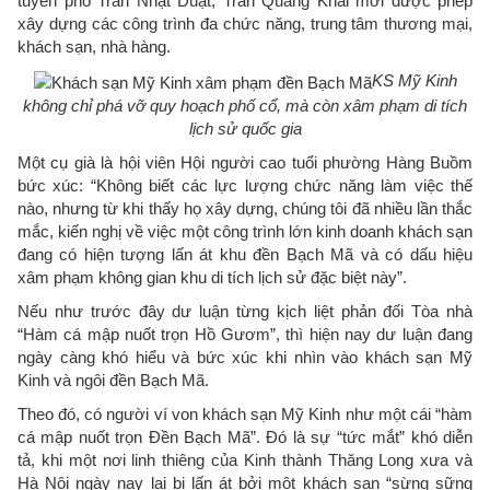
tuyến phố Trần Nhật Duật, Trần Quang Khải mới được phép
xây dựng các công trình đa chức năng, trung tâm thương mại,
khách sạn, nhà hàng.
KS Mỹ Kinh
không chỉ phá vỡ quy hoạch phố cổ, mà còn xâm phạm di tích
lịch sử quốc gia
Một cụ già là hội viên Hội người cao tuổi phường Hàng Buồm
bức xúc: “Không biết các lực lượng chức năng làm việc thế
nào, nhưng từ khi thấy họ xây dựng, chúng tôi đã nhiều lần thắc
mắc, kiến nghị về việc một công trình lớn kinh doanh khách sạn
đang có hiện tượng lấn át khu đền Bạch Mã và có dấu hiệu
xâm phạm không gian khu di tích lịch sử đặc biệt này”.
Nếu như trước đây dư luận từng kịch liệt phản đối Tòa nhà
“Hàm cá mập nuốt trọn Hồ Gươm”, thì hiện nay dư luận đang
ngày càng khó hiểu và bức xúc khi nhìn vào khách sạn Mỹ
Kinh và ngôi đền Bạch Mã.
Theo đó, có người ví von khách sạn Mỹ Kinh như một cái “hàm
cá mập nuốt trọn Đền Bạch Mã”. Đó là sự “tức mắt” khó diễn
tả, khi một nơi linh thiêng của Kinh thành Thăng Long xưa và
Hà Nội ngày nay lại bị lấn át bởi một khách sạn “sừng sững