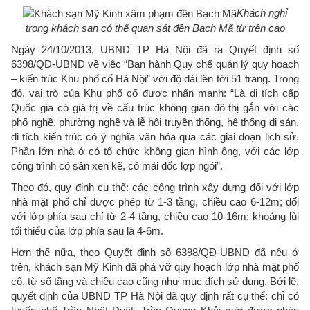
Khách nghỉ
trong khách sạn có thể quan sát đền Bạch Mã từ trên cao
Ngày 24/10/2013, UBND TP Hà Nội đã ra Quyết định số
6398/QĐ-UBND về việc “Ban hành Quy chế quản lý quy hoạch
– kiến trúc Khu phố cổ Hà Nội” với độ dài lên tới 51 trang. Trong
đó, vai trò của Khu phố cổ được nhấn mạnh: “Là di tích cấp
Quốc gia có giá trị về cấu trúc không gian đô thị gắn với các
phố nghề, phường nghề và lễ hội truyền thống, hệ thống di sản,
di tích kiến trúc có ý nghĩa văn hóa qua các giai đoạn lịch sử.
Phần lớn nhà ở có tổ chức không gian hình ống, với các lớp
công trình có sân xen kẽ, có mái dốc lợp ngói”.
Theo đó, quy định cụ thể: các công trình xây dựng đối với lớp
nhà mặt phố chỉ được phép từ 1-3 tầng, chiều cao 6-12m; đối
với lớp phía sau chỉ từ 2-4 tầng, chiều cao 10-16m; khoảng lùi
tối thiểu của lớp phía sau là 4-6m.
Hơn thế nữa, theo Quyết định số 6398/QĐ-UBND đã nêu ở
trên, khách sạn Mỹ Kinh đã phá vỡ quy hoạch lớp nhà mặt phố
cổ, từ số tầng và chiều cao cũng như mục đích sử dụng. Bởi lẽ,
quyết định của UBND TP Hà Nội đã quy định rất cụ thể: chỉ có