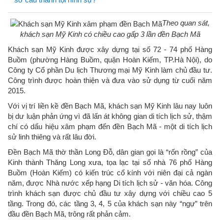
Theo quan sát,
khách sạn Mỹ Kinh có chiều cao gấp 3 lần đền Bạch Mã
Khách sạn Mỹ Kinh được xây dựng tại số 72 - 74 phố Hàng
Buồm (phường Hàng Buồm, quận Hoàn Kiếm, TP.Hà Nội), do
Công ty Cổ phần Du lịch Thương mại Mỹ Kinh làm chủ đầu tư.
Công trình được hoàn thiện và đưa vào sử dụng từ cuối năm
2015.
Với vị trí liền kề đền Bạch Mã, khách sạn Mỹ Kinh lâu nay luôn
bị dư luận phản ứng vì đã lấn át không gian di tích lịch sử, thậm
chí có dấu hiệu xâm phạm đến đền Bạch Mã - một di tích lịch
sử linh thiêng và rất lâu đời.
Đền Bạch Mã thờ thần Long Đỗ, dân gian gọi là “rốn rồng” của
Kinh thành Thăng Long xưa, tọa lạc tại số nhà 76 phố Hàng
Buồm (Hoàn Kiếm) có kiến trúc cổ kính với niên đại cả ngàn
năm, được Nhà nước xếp hạng Di tích lịch sử - văn hóa. Công
trình khách sạn được chủ đầu tư xây dựng với chiều cao 5
tầng. Trong đó, các tầng 3, 4, 5 của khách sạn này “ngự” trên
đầu đền Bạch Mã, trông rất phản cảm.