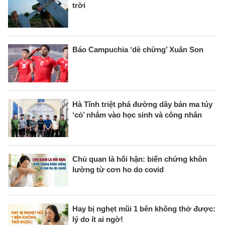
trời
Báo Campuchia ‘dè chừng’ Xuân Son
Hà Tĩnh triệt phá đường dây bán ma túy
‘cỏ’ nhắm vào học sinh và công nhân
Chủ quan là hối hận: biến chứng khôn
lường từ cơn ho do covid
Hay bị nghẹt mũi 1 bên không thở được:
lý do ít ai ngờ!