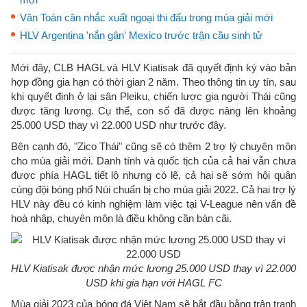
Văn Toàn cân nhắc xuất ngoại thi đấu trong mùa giải mới
HLV Argentina 'nắn gân' Mexico trước trận cầu sinh tử
Mới đây, CLB HAGL và HLV Kiatisak đã quyết định ký vào bản
hợp đồng gia hạn có thời gian 2 năm. Theo thông tin uy tín, sau
khi quyết định ở lại sân Pleiku, chiến lược gia người Thái cũng
được tăng lương. Cụ thể, con số đã được nâng lên khoảng
25.000 USD thay vì 22.000 USD như trước đây.
Bên cạnh đó, "Zico Thái" cũng sẽ có thêm 2 trợ lý chuyên môn
cho mùa giải mới. Danh tính và quốc tịch của cả hai vẫn chưa
được phía HAGL tiết lộ nhưng có lẽ, cả hai sẽ sớm hội quân
cùng đội bóng phố Núi chuẩn bị cho mùa giải 2022. Cả hai trợ lý
HLV này đều có kinh nghiệm làm việc tại V-League nên vấn đề
hoà nhập, chuyên môn là điều không cần bàn cãi.
HLV Kiatisak được nhận mức lương 25.000 USD thay vì 22.000
USD khi gia hạn với HAGL FC
Mùa giải 2023 của bóng đá Việt Nam sẽ bắt đầu bằng trận tranh