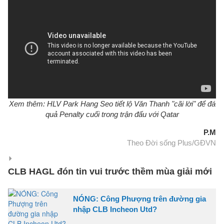
Xem thêm: HLV Park Hang Seo tiết lộ Văn Thanh "cãi lời" để đá
quả Penalty cuối trong trận đấu với Qatar
P.M
Theo Đời sống Plus/GĐVN
CLB HAGL đón tin vui trước thềm mùa giải mới
NÓNG: Công Phượng trên đường gia
nhập CLB Incheon Utd?