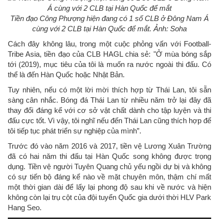
Tiền đạo Công Phượng hiện đang có 1 số CLB ở Đông Nam Á
cùng với 2 CLB tại Hàn Quốc để mắt. Ảnh: Soha
Cách đây không lâu, trong một cuộc phỏng vấn với Football-
Tribe Asia, tiền đạo của CLB HAGL chia sẻ: "Ở mùa bóng sắp
tới (2019), mục tiêu của tôi là muốn ra nước ngoài thi đấu. Có
thể là đến Hàn Quốc hoặc Nhật Bản.
Tuy nhiên, nếu có một lời mời thích hợp từ Thái Lan, tôi sẵn
sàng cân nhắc. Bóng đá Thái Lan từ nhiều năm trở lại đây đã
thay đổi đáng kể với cơ sở vật chất dành cho tập luyện và thi
đấu cực tốt. Vì vậy, tôi nghĩ nếu đến Thái Lan cũng thích hợp để
tôi tiếp tục phát triển sự nghiệp của mình”.
Trước đó vào năm 2016 và 2017, tiền vệ Lương Xuân Trường
đã có hai năm thi đấu tại Hàn Quốc song không được trọng
dụng. Tiền vệ người Tuyên Quang chủ yếu ngồi dự bị và không
có sự tiến bộ đáng kể nào về mặt chuyên môn, thậm chí mất
một thời gian dài để lấy lại phong độ sau khi về nước và hiện
không còn lại trụ cột của đội tuyển Quốc gia dưới thời HLV Park
Hang Seo.