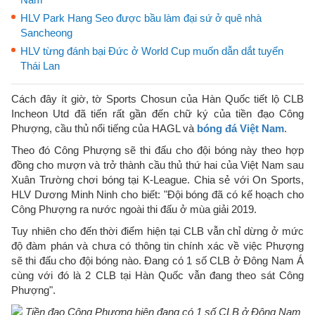
HLV Park Hang Seo được bầu làm đại sứ ở quê nhà
Sancheong
HLV từng đánh bại Đức ở World Cup muốn dẫn dắt tuyển
Thái Lan
Cách đây ít giờ, tờ Sports Chosun của Hàn Quốc tiết lộ CLB
Incheon Utd đã tiến rất gần đến chữ ký của tiền đạo Công
Phượng, cầu thủ nổi tiếng của HAGL và
bóng đá Việt Nam
.
Theo đó Công Phượng sẽ thi đấu cho đội bóng này theo hợp
đồng cho mượn và trở thành cầu thủ thứ hai của Việt Nam sau
Xuân Trường chơi bóng tại K-League. Chia sẻ với On Sports,
HLV Dương Minh Ninh cho biết: "Đội bóng đã có kế hoạch cho
Công Phượng ra nước ngoài thi đấu ở mùa giải 2019.
Tuy nhiên cho đến thời điểm hiện tại CLB vẫn chỉ dừng ở mức
độ đàm phán và chưa có thông tin chính xác về việc Phượng
sẽ thi đấu cho đội bóng nào. Đang có 1 số CLB ở Đông Nam Á
cùng với đó là 2 CLB tại Hàn Quốc vẫn đang theo sát Công
Phượng".