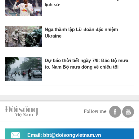
lịch sử
Nga thành lập Lữ đoàn đặc nhiệm
Ukraine
Dự báo thời tiết ngày 7/8: Bắc Bộ mưa
to, Nam Bộ mưa dông về chiều tối
Follow me
Email: bbt@doisongvietnam.vn