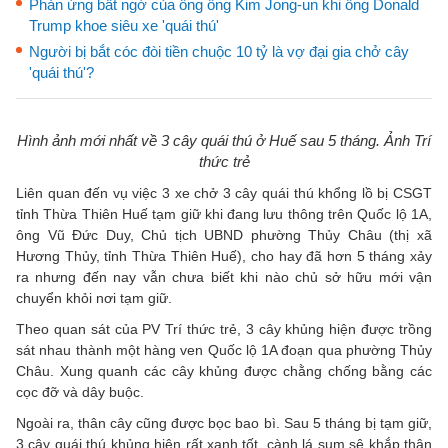
Phản ứng bất ngờ của ông ông Kim Jong-un khi ông Donald
Trump khoe siêu xe 'quái thú'
Người bị bắt cóc đòi tiền chuộc 10 tỷ là vợ đại gia chở cây
'quái thú'?
Hình ảnh mới nhất về 3 cây quái thú ở Huế sau 5 tháng. Ảnh Trí
thức trẻ
Liên quan đến vụ việc 3 xe chở 3 cây quái thú khổng lồ bị CSGT
tỉnh Thừa Thiên Huế tạm giữ khi đang lưu thông trên Quốc lộ 1A,
ông Vũ Đức Duy, Chủ tịch UBND phường Thủy Châu (thị xã
Hương Thủy, tỉnh Thừa Thiên Huế), cho hay đã hơn 5 tháng xảy
ra nhưng đến nay vẫn chưa biết khi nào chủ sở hữu mới vận
chuyển khỏi nơi tạm giữ.
Theo quan sát của PV Trí thức trẻ, 3 cây khủng hiện được trồng
sát nhau thành một hàng ven Quốc lộ 1A đoạn qua phường Thủy
Châu. Xung quanh các cây khủng được chằng chống bằng các
cọc đỡ và dây buộc.
Ngoài ra, thân cây cũng được bọc bao bì. Sau 5 tháng bị tạm giữ,
3 cây quái thú khủng hiện rất xanh tốt, cành lá sum sê khắp thân