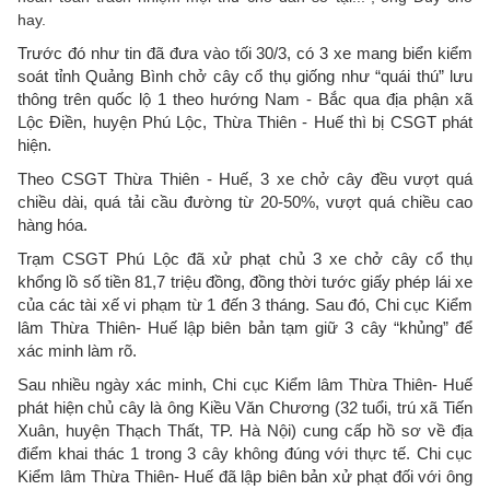
hay.
Trước đó như tin đã đưa vào tối 30/3, có 3 xe mang biển kiểm
soát tỉnh Quảng Bình chở cây cổ thụ giống như “quái thú” lưu
thông trên quốc lộ 1 theo hướng Nam - Bắc qua địa phận xã
Lộc Điền, huyện Phú Lộc, Thừa Thiên - Huế thì bị CSGT phát
hiện.
Theo CSGT Thừa Thiên - Huế, 3 xe chở cây đều vượt quá
chiều dài, quá tải cầu đường từ 20-50%, vượt quá chiều cao
hàng hóa.
Trạm CSGT Phú Lộc đã xử phạt chủ 3 xe chở cây cổ thụ
khổng lồ số tiền 81,7 triệu đồng, đồng thời tước giấy phép lái xe
của các tài xế vi phạm từ 1 đến 3 tháng. Sau đó, Chi cục Kiểm
lâm Thừa Thiên- Huế lập biên bản tạm giữ 3 cây “khủng” để
xác minh làm rõ.
Sau nhiều ngày xác minh, Chi cục Kiểm lâm Thừa Thiên- Huế
phát hiện chủ cây là ông Kiều Văn Chương (32 tuổi, trú xã Tiến
Xuân, huyện Thạch Thất, TP. Hà Nội) cung cấp hồ sơ về địa
điểm khai thác 1 trong 3 cây không đúng với thực tế. Chi cục
Kiểm lâm Thừa Thiên- Huế đã lập biên bản xử phạt đối với ông