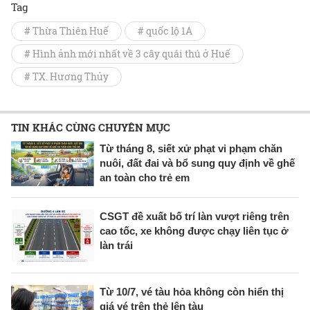
Tag
# Thừa Thiên Huế
# quốc lộ 1A
# Hình ảnh mới nhất về 3 cây quái thú ở Huế
# TX. Hương Thủy
TIN KHÁC CÙNG CHUYÊN MỤC
Từ tháng 8, siết xử phạt vi phạm chăn
nuôi, đất đai và bổ sung quy định về ghế
an toàn cho trẻ em
CSGT đề xuất bố trí làn vượt riêng trên
cao tốc, xe không được chạy liên tục ở
làn trái
Từ 10/7, vé tàu hỏa không còn hiển thị
giá vé trên thẻ lên tàu