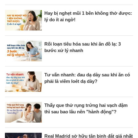
Hay bị nghẹt mũi 1 bên không thở được:
lý do ít ai ngờ!
Rối loạn tiêu hóa sau khi ăn đồ lạ: 3
bước xử lý nhanh
Tư vấn nhanh: đau dạ dày sau khi ăn có
phải là viêm loét dạ dày?
Thấy que thử rụng trứng hai vạch đậm
thì sau bao lâu nên "hành động"?
Real Madrid sở hữu tân binh đắt giá nhất