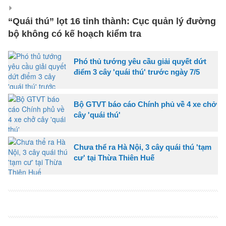
“Quái thú” lọt 16 tỉnh thành: Cục quản lý đường
bộ không có kế hoạch kiểm tra
Phó thủ tướng yêu cầu giải quyết dứt
điểm 3 cây 'quái thú' trước ngày 7/5
Bộ GTVT báo cáo Chính phủ về 4 xe chở
cây 'quái thú'
Chưa thể ra Hà Nội, 3 cây quái thú 'tạm
cư' tại Thừa Thiên Huế