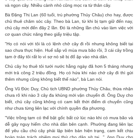
và ngọn cây. Nhiều cành nhỏ cũng mọc ra từ thân cây.
Bà Đặng Thị Lan (60 tuổi, trú phường Thủy Châu) cho hay, được
chủ thuê chăm sóc cây. Theo bà Lan, từ khi bị tạm giữ đến nay,
chủ cây mới đến đây 2 lần. Đó là những lần chủ vào làm việc với
cơ quan chức năng theo giấy triệu tập.
"Họ có nói với tôi là có lệnh chở cây đi rồi nhưng không biết tại
sao chưa thực hiện. Huế sắp vô mùa mưa bão rồi, 3 cái cây trồng
tạm ở đây tôi rất lo vì sợ nó sẽ bị đổ ập vào nhà dân.
Chủ cây họ thuê tôi tưới nước hằng ngày đã hơn 5 tháng nhưng
mới trả công 2 triệu đồng. Họ có hứa khi nào chở cây đi thì gửi
thêm nhưng cũng không biết thế nào", bà Lan nói.
Ông Vũ Đức Duy, Chủ tịch UBND phường Thủy Châu, thừa nhận
chưa rõ khi nào 3 cây đa khủng mới vận chuyển đi. Ông Duy cho
biết, chủ cây cũng không có cam kết thời điểm di chuyển cũng
như chưa từng liên lạc với chính quyền địa phương.
"Việc trồng tạm có thể bật gốc bất cứ lúc nào khi có mưa bão và
dễ gây nguy hiểm cho nhà dân bên cạnh. Phường đang liên lạc
để yêu cầu chủ cây phải lập biên bản hiện trạng, cam kết chịu
hoàn toàn trách nhiệm mọi thứ cho dân sở tại...", ông Duy cho