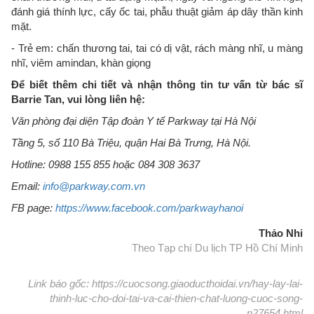
đánh giá thính lực, cấy ốc tai, phẫu thuật giảm áp dây thần kinh
mặt.
- Trẻ em: chấn thương tai, tai có dị vật, rách màng nhĩ, u màng
nhĩ, viêm amindan, khàn giọng
Để biết thêm chi tiết và nhận thông tin tư vấn từ bác sĩ
Barrie Tan, vui lòng liên hệ:
Văn phòng đại diện Tập đoàn Y tế Parkway tại Hà Nội
Tầng 5, số 110 Bà Triệu, quận Hai Bà Trưng, Hà Nội.
Hotline: 0988 155 855 hoặc 084 308 3637
Email:
info@parkway.com.vn
FB page:
https://www.facebook.com/parkwayhanoi
Thảo Nhi
Theo Tạp chí Du lịch TP Hồ Chí Minh
Link báo gốc: https://cuocsong.giaoducthoidai.vn/hay-lay-lai-
thinh-luc-cho-doi-tai-va-cai-thien-chat-luong-cuoc-song-
n27654.html