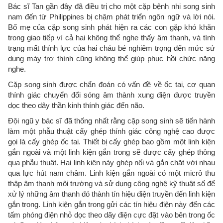
Bác sĩ Tan gần đây đã điều trị cho một cặp bệnh nhi song sinh
nam đến từ Philippines bị chậm phát triển ngôn ngữ và lời nói.
Bố mẹ của cặp song sinh phát hiện ra các con gặp khó khăn
trong giao tiếp vì cả hai không thể nghe thấy âm thanh, và tình
trạng mất thính lực của hai cháu bé nghiêm trọng đến mức sử
dụng máy trợ thính cũng không thể giúp phục hồi chức năng
nghe.
Cặp song sinh được chẩn đoán có vấn đề về ốc tai, cơ quan
thính giác chuyển đổi sóng âm thành xung điện được truyền
dọc theo dây thần kinh thính giác đến não.
Đội ngũ y bác sĩ đã thống nhất rằng cặp song sinh sẽ tiến hành
làm một phẫu thuật cấy ghép thính giác công nghệ cao được
gọi là cấy ghép ốc tai. Thiết bị cấy ghép bao gồm một linh kiện
gắn ngoài và một linh kiện gắn trong sẽ được cấy ghép thông
qua phẫu thuật. Hai linh kiện này ghép nối và gắn chặt với nhau
qua lực hút nam châm. Linh kiện gắn ngoài có một micrô thu
thập âm thanh môi trường và sử dụng công nghệ kỹ thuật số để
xử lý những âm thanh đó thành tín hiệu điện truyền đến linh kiện
gắn trong. Linh kiện gắn trong gửi các tín hiệu điện này đến các
tấm phóng điện nhỏ dọc theo dãy điện cực đặt vào bên trong ốc