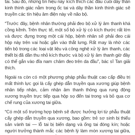
tai. Sau đó, những tín hiệu này kích thích các đầu cuối dây thần
kinh thính giác nằm trong ốc tai và dây thần kinh thính giác sẽ
truyền các tín hiệu âm điện này về não bộ.
“Trước đây, bệnh nhân thường phải đeo bộ xử lý âm thanh khá
cồng kềnh. Trên thực tế, một số bộ xử lý có kích thước rất lớn
và được đựng trong một cái hộp, bệnh nhân sẽ phải đeo cái
hộp này trên vai hoặc gắn vào thắt lưng. Rất may là nhờ các
tiến bộ trong các loại vật liệu và công nghệ xử lý âm thanh, các
thiết bị đã dần thu nhỏ kích thước và bộ xử lý âm thanh giờ đây
có thể gắn vào đĩa nam châm đeo trên da đầu”, bác sĩ Tan giải
thích.
Ngoài ra còn có một phương pháp phẫu thuật cao cấp điều trị
mất thính lực gọi là cấy ghép dẫn truyền qua xương giúp bệnh
nhân tiếp nhận, cảm nhận âm thanh thông qua rung động
xương truyền trực tiếp qua hộp sọ đến tai trong và bỏ qua cơ
chế rung của xương tai giữa.
“Có một số trường hợp bệnh sẽ được hưởng lợi từ phẫu thuật
cấy ghép dẫn truyền qua xương, bao gồm: trẻ sơ sinh bị thiểu
sản vành tai — lỗ tai bị biến dạng và ống tai đóng kín; hoặc
người trưởng thành mắc các bệnh lý làm mòn xương tai giữa,