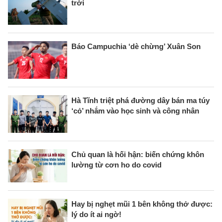
trời
Báo Campuchia ‘dè chừng’ Xuân Son
Hà Tĩnh triệt phá đường dây bán ma túy
‘cỏ’ nhắm vào học sinh và công nhân
Chủ quan là hối hận: biến chứng khôn
lường từ cơn ho do covid
Hay bị nghẹt mũi 1 bên không thở được:
lý do ít ai ngờ!