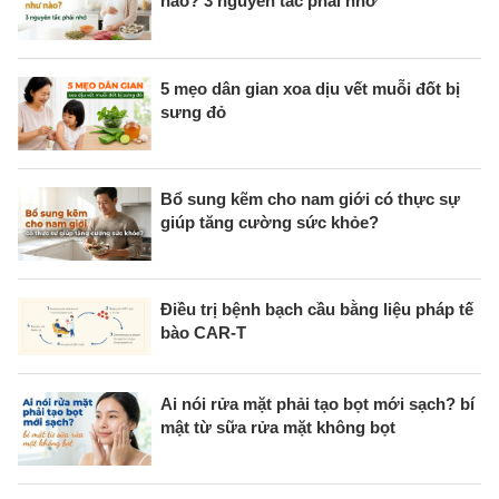
nào? 3 nguyên tắc phải nhớ
5 mẹo dân gian xoa dịu vết muỗi đốt bị
sưng đỏ
Bổ sung kẽm cho nam giới có thực sự
giúp tăng cường sức khỏe?
Điều trị bệnh bạch cầu bằng liệu pháp tế
bào CAR-T
Ai nói rửa mặt phải tạo bọt mới sạch? bí
mật từ sữa rửa mặt không bọt