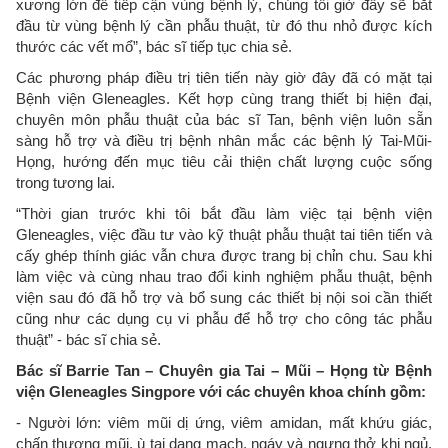
xương lớn để tiếp cận vùng bệnh lý, chúng tôi giờ đây sẽ bắt
đầu từ vùng bệnh lý cần phẫu thuật, từ đó thu nhỏ được kích
thước các vết mổ”, bác sĩ tiếp tục chia sẻ.
Các phương pháp điều trị tiên tiến này giờ đây đã có mặt tại
Bệnh viện Gleneagles. Kết hợp cùng trang thiết bị hiện đại,
chuyên môn phẫu thuật của bác sĩ Tan, bệnh viện luôn sẵn
sàng hỗ trợ và điều trị bệnh nhân mắc các bệnh lý Tai-Mũi-
Họng, hướng đến mục tiêu cải thiện chất lượng cuộc sống
trong tương lai.
“Thời gian trước khi tôi bắt đầu làm việc tại bệnh viện
Gleneagles, việc đầu tư vào kỹ thuật phẫu thuật tai tiên tiến và
cấy ghép thính giác vẫn chưa được trang bị chỉn chu. Sau khi
làm việc và cùng nhau trao đổi kinh nghiệm phẫu thuật, bệnh
viện sau đó đã hỗ trợ và bổ sung các thiết bị nội soi cần thiết
cũng như các dụng cụ vi phẫu để hỗ trợ cho công tác phẫu
thuật” - bác sĩ chia sẻ.
Bác sĩ Barrie Tan – Chuyên gia Tai – Mũi – Họng từ Bệnh
viện Gleneagles Singpore với các chuyên khoa chính gồm:
- Người lớn: viêm mũi dị ứng, viêm amidan, mất khứu giác,
chấn thương mũi, ù tai dạng mạch, ngáy và ngưng thở khi ngủ,