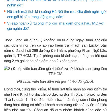
nghìn đô?
Nữ sinh mất tích khi xuống Hà Nội tìm mẹ: Gia đình nghi ngờ
con gái bị bán trong 'động mại dâm’
Vì sao hoãn xử 'tú ông' môi giới mại dâm cho á hậu, MC với
giá nghìn đô?
Theo Công an quận 1, khoảng 0h30 cùng ngày, trinh sát của
các đơn vị nói trên đã ập vào kiểm tra khách sạn Lucky Star
nằm ở địa chỉ số 266 đường Đề Thám, phường Phạm Ngũ Lão,
quận 1, TP.HCM. Tại 2 phòng của khách sạn, công an bắt quả
tang 2 cô gái đang bán dâm cho 2 khách nam.
Nữ nhân viên bán dâm với giá 4 triệu đồng/lượt.
Đồng thời, cùng thời điểm, tổ trinh sát tiến hành ập vào kiểm tra
nhà hàng Knight ở địa chỉ 60 đường Bùi Thị Xuân, phường Bến
Thành, quận 1. Thời điểm kiểm tra, nhà hàng còn nhiều phòng
đang hoạt động có nhiều khách nam cùng nữ nhân viên có biểu
hiện phê ma túy. Công an đã đưa nhóm khách cùng các nữ