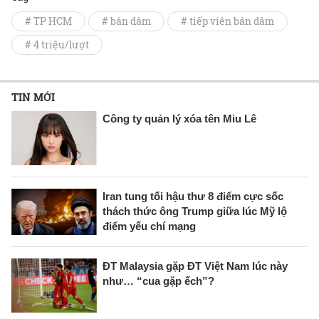
# TP HCM
# bán dâm
# tiếp viên bán dâm
# 4 triệu/lượt
TIN MỚI
Công ty quản lý xóa tên Miu Lê
Iran tung tối hậu thư 8 điểm cực sốc
thách thức ông Trump giữa lúc Mỹ lộ
điểm yếu chí mạng
ĐT Malaysia gặp ĐT Việt Nam lúc này
như… “cua gặp ếch”?