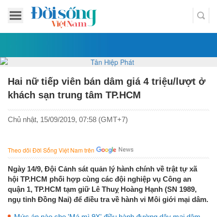
Hai nữ tiếp viên bán dâm giá 4 triệu/lượt ở
khách sạn trung tâm TP.HCM
Chủ nhật, 15/09/2019, 07:58 (GMT+7)
Theo dõi Đời Sống Việt Nam trên
Ngày 14/9, Đội Cảnh sát quản lý hành chính về trật tự xã
hội TP.HCM phối hợp cùng các đội nghiệp vụ Công an
quận 1, TP.HCM tạm giữ Lê Thuỵ Hoàng Hạnh (SN 1989,
ngụ tỉnh Đồng Nai) để điều tra về hành vi Môi giới mại dâm.
Mức án nào cho 'Má mì 9X' điều hành đường dây mại dâm