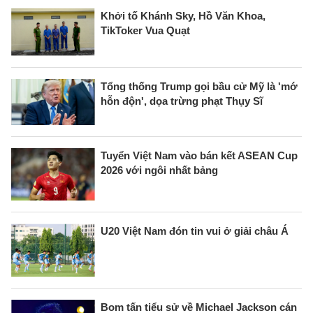
Khởi tố Khánh Sky, Hồ Văn Khoa,
TikToker Vua Quạt
Tổng thống Trump gọi bầu cử Mỹ là 'mớ
hỗn độn', dọa trừng phạt Thụy Sĩ
Tuyển Việt Nam vào bán kết ASEAN Cup
2026 với ngôi nhất bảng
U20 Việt Nam đón tin vui ở giải châu Á
Bom tấn tiểu sử về Michael Jackson cán