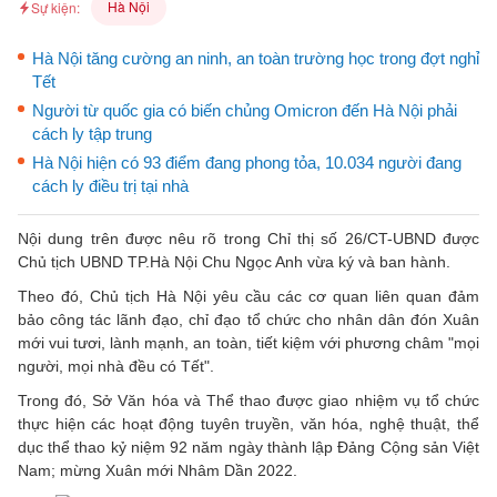
Hà Nội
Sự kiện:
Hà Nội tăng cường an ninh, an toàn trường học trong đợt nghỉ
Tết
Người từ quốc gia có biến chủng Omicron đến Hà Nội phải
cách ly tập trung
Hà Nội hiện có 93 điểm đang phong tỏa, 10.034 người đang
cách ly điều trị tại nhà
Nội dung trên được nêu rõ trong Chỉ thị số 26/CT-UBND được
Chủ tịch UBND TP.Hà Nội Chu Ngọc Anh vừa ký và ban hành.
Theo đó, Chủ tịch Hà Nội yêu cầu các cơ quan liên quan đảm
bảo công tác lãnh đạo, chỉ đạo tổ chức cho nhân dân đón Xuân
mới vui tươi, lành mạnh, an toàn, tiết kiệm với phương châm "mọi
người, mọi nhà đều có Tết".
Trong đó, Sở Văn hóa và Thể thao được giao nhiệm vụ tổ chức
thực hiện các hoạt động tuyên truyền, văn hóa, nghệ thuật, thể
dục thể thao kỷ niệm 92 năm ngày thành lập Đảng Cộng sản Việt
Nam; mừng Xuân mới Nhâm Dần 2022.