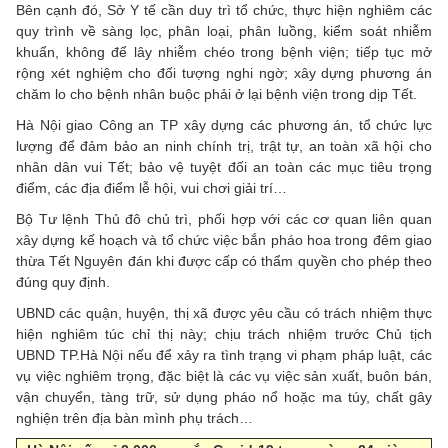
Bên cạnh đó, Sở Y tế cần duy trì tổ chức, thực hiện nghiêm các
quy trình về sàng lọc, phân loại, phân luồng, kiểm soát nhiễm
khuẩn, không để lây nhiễm chéo trong bệnh viện; tiếp tục mở
rộng xét nghiệm cho đối tượng nghi ngờ; xây dựng phương án
chăm lo cho bệnh nhân buộc phải ở lại bệnh viện trong dịp Tết.
Hà Nội giao Công an TP xây dựng các phương án, tổ chức lực
lượng để đảm bảo an ninh chính trị, trật tự, an toàn xã hội cho
nhân dân vui Tết; bảo vệ tuyệt đối an toàn các mục tiêu trọng
điểm, các địa điểm lễ hội, vui chơi giải trí…
Bộ Tư lệnh Thủ đô chủ trì, phối hợp với các cơ quan liên quan
xây dựng kế hoạch và tổ chức việc bắn pháo hoa trong đêm giao
thừa Tết Nguyên đán khi được cấp có thẩm quyền cho phép theo
đúng quy định.
UBND các quận, huyện, thị xã được yêu cầu có trách nhiệm thực
hiện nghiêm túc chỉ thị này; chịu trách nhiệm trước Chủ tịch
UBND TP.Hà Nội nếu để xảy ra tình trạng vi phạm pháp luật, các
vụ việc nghiêm trọng, đặc biệt là các vụ việc sản xuất, buôn bán,
vận chuyển, tàng trữ, sử dụng pháo nổ hoặc ma túy, chất gây
nghiện trên địa bàn mình phụ trách…