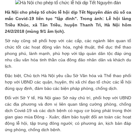
Hà Nội cho phép tổ chức lễ hội dịp Tết Nguyên đán dù số ca
mắc Covid-19 liên tục "lập đỉnh". Trong ảnh: Lễ hội làng
Triều Khúc, xã Tân Triều, huyện Thanh Trì, Hà Nội hôm
24/2/2018 (mùng 9/1 âm lịch).
Sở này cũng sẽ phối hợp với các cấp, các ngành liên quan tổ
chức tốt các hoạt động văn hóa, nghệ thuật, thể dục thể thao
phong phú, lành mạnh, phù hợp với tập quán dân tộc đáp ứng
nhu cầu văn hóa tinh thần của đông đảo nhân dân và khách du
lịch.
Đặc biệt, Chủ tịch Hà Nội yêu cầu Sở Văn hóa và Thể thao phối
hợp với UBND các quận, huyện, thị xã chỉ đạo tổ chức các lễ hội
đúng quy định, đảm bảo các biện pháp phòng, chống dịch.
Đối với Sở Y tế, Hà Nội giao Sở này chủ trì, phối hợp với UBND
các địa phương và đơn vị liên quan tăng cường phòng, chống
dịch Covid-19 và các dịch bệnh có nguy cơ bùng phát trong thời
gian giao mùa Đông - Xuân; đảm bảo tuyệt đối an toàn các hoạt
động lễ hội, tập trung đông người; có phương án, kịch bản đáp
ứng phòng, chống dịch bệnh.