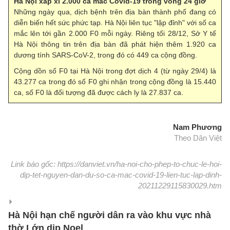
Hà Nội xấp xỉ 2.000 ca mắc Covid-19 trong vòng 24 giờ
Những ngày qua, dịch bệnh trên địa bàn thành phố đang có
diễn biến hết sức phức tạp. Hà Nội liên tục "lập đỉnh" với số ca
mắc lên tới gần 2.000 F0 mỗi ngày. Riêng tối 28/12, Sở Y tế
Hà Nội thông tin trên địa bàn đã phát hiện thêm 1.920 ca
dương tính SARS-CoV-2, trong đó có 449 ca cộng đồng.
Cộng dồn số F0 tại Hà Nội trong đợt dịch 4 (từ ngày 29/4) là
43.277 ca trong đó số F0 ghi nhận trong cộng đồng là 15.440
ca, số F0 là đối tượng đã được cách ly là 27.837 ca.
Nam Phương
Theo Dân Việt
Link báo gốc: https://danviet.vn/ha-noi-cho-phep-to-chuc-le-hoi-
dip-tet-nguyen-dan-du-so-ca-mac-covid-19-lien-tuc-lap-dinh-
20211229115830029.htm
Hà Nội hạn chế người dân ra vào khu vực nhà
thờ Lớn dịp Noel