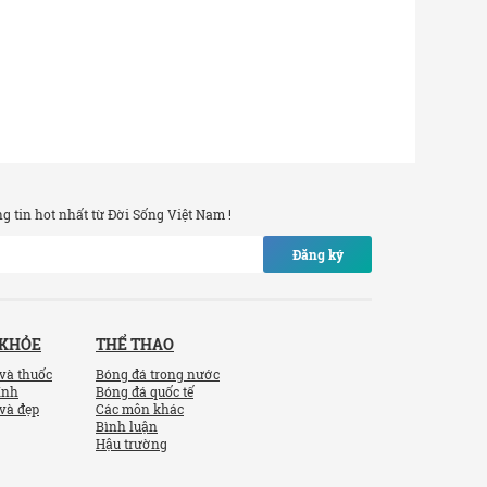
 tin hot nhất từ Đời Sống Việt Nam !
Đăng ký
 KHỎE
THỂ THAO
và thuốc
Bóng đá trong nước
ính
Bóng đá quốc tế
và đẹp
Các môn khác
Bình luận
Hậu trường