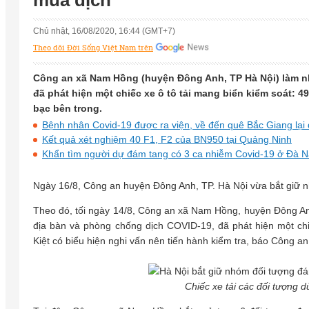
mùa dịch
Chủ nhật, 16/08/2020, 16:44 (GMT+7)
Theo dõi Đời Sống Việt Nam trên
Công an xã Nam Hồng (huyện Đông Anh, TP Hà Nội) làm nhie
đã phát hiện một chiếc xe ô tô tải mang biển kiểm soát: 49
bạc bên trong.
Bệnh nhân Covid-19 được ra viện, về đến quê Bắc Giang lại
Kết quả xét nghiệm 40 F1, F2 của BN950 tại Quảng Ninh
Khẩn tìm người dự đám tang có 3 ca nhiễm Covid-19 ở Đà N
Ngày 16/8, Công an huyện Đông Anh, TP. Hà Nội vừa bắt giữ nh
Theo đó, tối ngày 14/8, Công an xã Nam Hồng, huyện Đông A
địa bàn và phòng chống dịch COVID-19, đã phát hiện một chiê
Kiệt có biểu hiện nghi vấn nên tiến hành kiểm tra, báo Công 
Chiếc xe tải các đối tượng