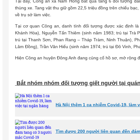
Tại đây, Công an xã Nam Hồng bắt quả tang 6 đối tượng đang đá
thùng xe. Tang vật thu giữ gồm 22,5 triệu đồng trên chiếu b
về trụ sở làm việc.
Tại cơ quan Công an, danh tính đối tượng được xác định
Khánh Hòa), Nguyễn Tấn Thiêm (sinh năm 1983; trú tại Trà P
trú tại Thanh Sơn, Phan Rang – Tháp Tràm, Ninh Thuận), Pha
Lâm Đồng), Trần Văn Hiếu (sinh năm 1974; trú tại Đô Vinh,
Hiện Công an huyện Đông Anh đang củng cố hồ sơ, mở rộng điề
Bắt nhóm nhóm đối tượng giết người tại quán n
Hà Nội thêm 1 ca nhiễm Covid-19, làm 
Tìm được 200 người liên quan đến đá