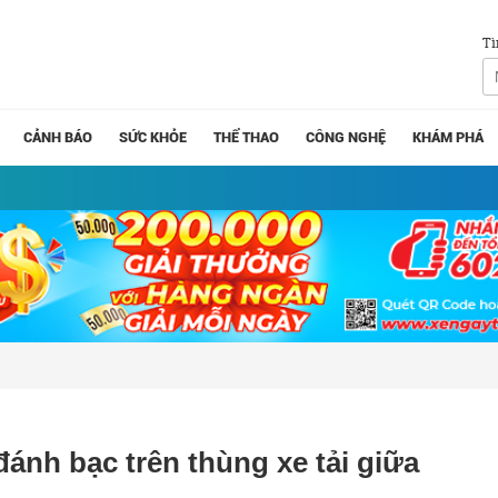
Tì
CẢNH BÁO
SỨC KHỎE
THỂ THAO
CÔNG NGHỆ
KHÁM PHÁ
đánh bạc trên thùng xe tải giữa