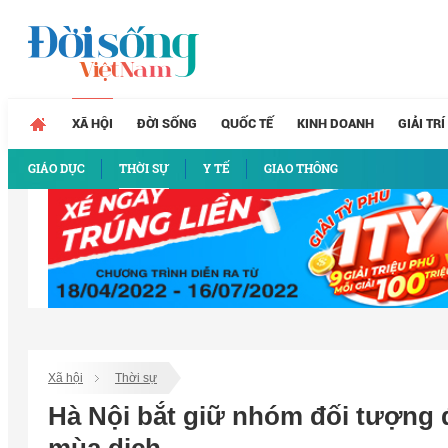
XÃ HỘI
ĐỜI SỐNG
QUỐC TẾ
KINH DOANH
GIẢI TRÍ
GIÁO DỤC
THỜI SỰ
Y TẾ
GIAO THÔNG
Xã hội
Thời sự
Hà Nội bắt giữ nhóm đối tượng 