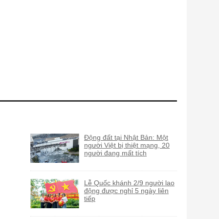
Động đất tại Nhật Bản: Một
người Việt bị thiệt mạng, 20
người đang mất tích
Lễ Quốc khánh 2/9 người lao
động được nghỉ 5 ngày liên
tiếp