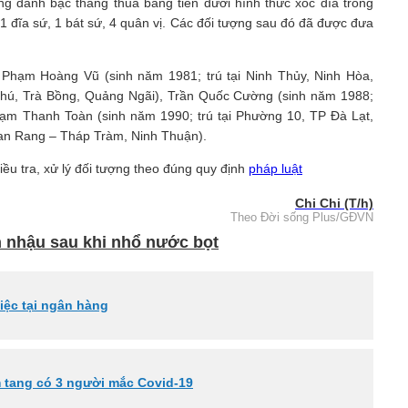
nh bạc thắng thua bằng tiền dưới hình thức xóc đĩa trong
ạc, 1 đĩa sứ, 1 bát sứ, 4 quân vị. Các đối tượng sau đó đã được đưa
 là Phạm Hoàng Vũ (sinh năm 1981; trú tại Ninh Thủy, Ninh Hòa,
hú, Trà Bồng, Quảng Ngãi), Trần Quốc Cường (sinh năm 1988;
̣m Thanh Toàn (sinh năm 1990; trú tại Phường 10, TP Đà Lạt,
 Phan Rang – Tháp Tràm, Ninh Thuận).
u tra, xử lý đối tượng theo đúng quy định
pháp luật
Chi Chi (T/h)
Theo Đời sống Plus/GĐVN
hậu sau khi nhổ nước bọt
việc tại ngân hàng
m tang có 3 người mắc Covid-19