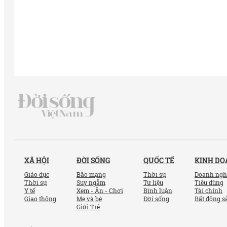
XÃ HỘI
ĐỜI SỐNG
QUỐC TẾ
KINH D
Giáo dục
Bão mạng
Thời sự
Doanh ngh
Thời sự
Suy ngẫm
Tư liệu
Tiêu dùng
Y tế
Xem - Ăn - Chơi
Bình luận
Tài chính
Giao thông
Mẹ và bé
Đời sống
Bất động s
Giới Trẻ