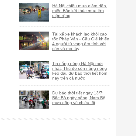
Hà Nội chiều mưa giảm dần,
miền Bắc kết thúc mưa lớn
diện rộng
Tài xế xe khách lao khỏi cao
tốc Pháp Vân - Cầu Giẽ khiến
4 người tử vong âm tính với
cồn và ma túy
Tin nắng nóng Hà Nội mới
nhất, Thủ đô còn nắng nóng
kéo dài, dự báo thời tiết hôm
nay trên cả nước
Dự báo thời tiết ngày 13/7:
Bắc Bộ ngày nắng, Nam Bộ
mưa dông về chiều tối