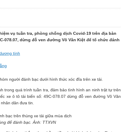
̣̂m vụ tuần tra, phòng chống dịch Covid-19 trên địa bàn
C-078.07, dừng đỗ ven đường Võ Văn Kiệt để tổ chức đánh
 dương tính
ẵng
óm người đánh bạc dưới hình thức xóc đĩa trên xe tải.
nh trong quá trình tuần tra, đảm bảo tình hình an ninh trật tự trên
́c xe ô tô tải biển số: 49C-078.07 dừng đỗ ven đường Võ Văn
an nhân dân đưa tin.
 dùng để đánh bạc. Ảnh: TTXVN