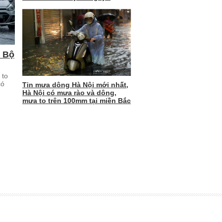
m Bộ
 to
có
Tin mưa dông Hà Nội mới nhất,
Hà Nội có mưa rào và dông,
mưa to trên 100mm tại miền Bắc