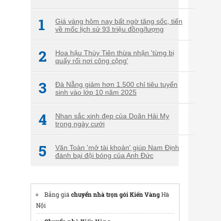
1
Giá vàng hôm nay bất ngờ tăng sốc, tiến
về mốc lịch sử 93 triệu đồng/lượng
2
Hoa hậu Thùy Tiên thừa nhận 'từng bị
quấy rối nơi công cộng'
3
Đà Nẵng giảm hơn 1.500 chỉ tiêu tuyển
sinh vào lớp 10 năm 2025
4
Nhan sắc xinh đẹp của Doãn Hải My
trong ngày cưới
5
Văn Toàn 'mở tài khoản' giúp Nam Định
đánh bại đội bóng của Anh Đức
Bảng giá
chuyển nhà trọn gói Kiến Vàng
Hà
Nội