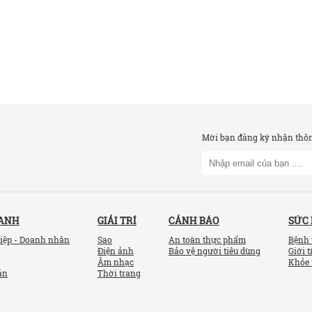
Mời bạn đăng ký nhận thông
OANH
GIẢI TRÍ
CẢNH BÁO
SỨC
iệp - Doanh nhân
Sao
An toàn thực phẩm
Bệnh 
Điện ảnh
Bảo vệ người tiêu dùng
Giới t
Âm nhạc
Khỏe 
ản
Thời trang