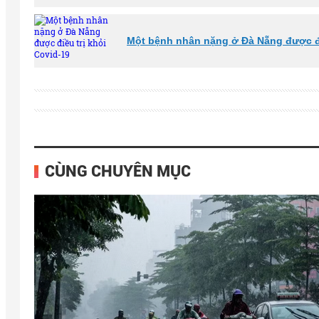
Một bệnh nhân nặng ở Đà Nẵng được đi
CÙNG CHUYÊN MỤC