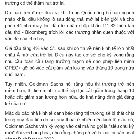
trường có thể thâm hụt trở lại.
Dự báo trên được đưa ra khi Trung Quốc công bố hạn ngạch
nhập khẩu dầu khổng lồ sau động thái mở lại biên giới và cho
phép 44 nhà máy lọc dầu tư nhân nhập khẩu 111,82 triệu tấn
dầu thô - Bloomberg trích lời các thương nhân quen thuộc với
vấn đề này cho hay.
Giá dầu tăng 4% vào 9/1 sau khi có tin về nền kinh tế lớn nhất
châu Á mở cửa trở lại. Điều này tạo cơ sở cho kỳ vọng rằng
nhu cầu toàn cầu tăng trưởng mạnh sẽ cho phép liên minh
OPEC+ gỡ bỏ việc cắt giảm sản lượng vào tháng 10 trong nửa
cuối năm.
Tuy nhiên, Goldman Sachs nói rằng nếu thị trường trở nên
mềm hơn, thì liên minh “có thể tiếp tục cắt giảm trong tháng 10
hoặc cắt giảm sản lượng hơn nữa, do khả năng định giá đáng
kể của nó”.
Mặc dù các nhà kinh tế cảnh báo rằng thị trường sẽ bị thắt chặt
trong quý đầu tiên do sự suy thoái ở nhiều nền kinh tế giàu có,
Goldman Sachs vẫn kỳ vọng vào cái mà họ gọi là “siêu chu kỳ
mới” đối với hàng hóa, cho rằng chúng có vẻ là loại tài sản hoạt