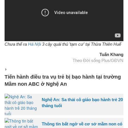
Chưa thể ra
Hà Nội
3 cây quái thú 'tạm cư' tại Thừa Thiên Huế​
Tuấn Khang
Theo Đời sống Plus/GĐVN
Tiến hành điều tra vụ trẻ bị bạo hành tại trường
Mầm non ABC ở Nghệ An
Nghệ An: Sa thải cô giáo bạo hành trẻ 20
tháng tuổi
Thông tin bất ngờ về cơ sở mầm non có