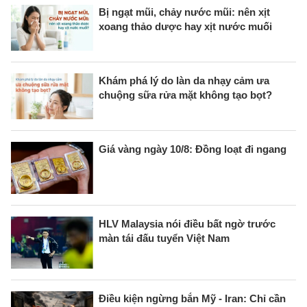
Bị ngạt mũi, chảy nước mũi: nên xịt
xoang thảo dược hay xịt nước muối
Khám phá lý do làn da nhạy cảm ưa
chuộng sữa rửa mặt không tạo bọt?
Giá vàng ngày 10/8: Đồng loạt đi ngang
HLV Malaysia nói điều bất ngờ trước
màn tái đấu tuyển Việt Nam
Điều kiện ngừng bắn Mỹ - Iran: Chỉ cần