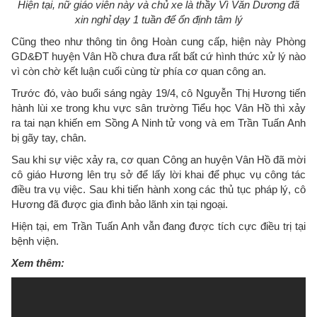
Hiện tại, nữ giáo viên này và chủ xe là thầy Vì Văn Dương đã
xin nghỉ dạy 1 tuần để ổn định tâm lý
Cũng theo như thông tin ông Hoàn cung cấp, hiện này Phòng
GD&ĐT huyện Vân Hồ chưa đưa rất bất cứ hình thức xử lý nào
vì còn chờ kết luận cuối cùng từ phía cơ quan công an.
Trước đó, vào buổi sáng ngày 19/4, cô Nguyễn Thị Hương tiến
hành lùi xe trong khu vực sân trường Tiểu học Vân Hồ thì xảy
ra tai nạn khiến em Sồng A Ninh tử vong và em Trần Tuấn Anh
bị gãy tay, chân.
Sau khi sự việc xảy ra, cơ quan Công an huyện Vân Hồ đã mời
cô giáo Hương lên trụ sở để lấy lời khai để phục vụ công tác
điều tra vụ việc. Sau khi tiến hành xong các thủ tục pháp lý, cô
Hương đã được gia đình bảo lãnh xin tại ngoại.
Hiện tại, em Trần Tuấn Anh vẫn đang được tích cực điều trị tại
bệnh viện.
Xem thêm: