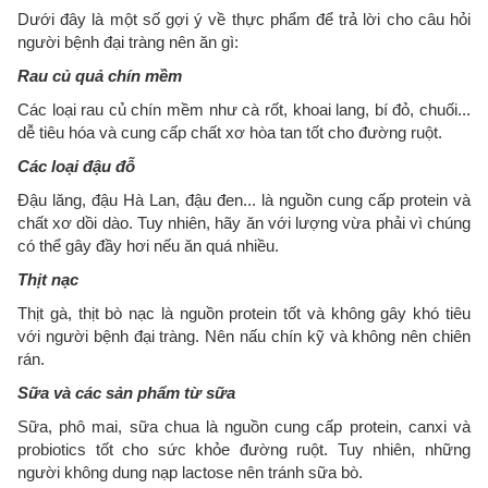
Dưới đây là một số gợi ý về thực phẩm để trả lời cho câu hỏi
người bệnh đại tràng nên ăn gì:
Rau củ quả chín mềm
Các loại rau củ chín mềm như cà rốt, khoai lang, bí đỏ, chuối...
dễ tiêu hóa và cung cấp chất xơ hòa tan tốt cho đường ruột.
Các loại đậu đỗ
Đậu lăng, đậu Hà Lan, đậu đen... là nguồn cung cấp protein và
chất xơ dồi dào. Tuy nhiên, hãy ăn với lượng vừa phải vì chúng
có thể gây đầy hơi nếu ăn quá nhiều.
Thịt nạc
Thịt gà, thịt bò nạc là nguồn protein tốt và không gây khó tiêu
với người bệnh đại tràng. Nên nấu chín kỹ và không nên chiên
rán.
Sữa và các sản phẩm từ sữa
Sữa, phô mai, sữa chua là nguồn cung cấp protein, canxi và
probiotics tốt cho sức khỏe đường ruột. Tuy nhiên, những
người không dung nạp lactose nên tránh sữa bò.