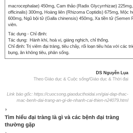
macrocephalae) 450mg, Cam thảo (Radix Glycyrrhizae) 225mg,
officinalis) 300mg, Hoàng liên (Rhizoma Coptidis) 675mg, Mộc
600mg, Ngũ bội tử (Galla chinensis) 450mg, Xa tiền tử (Semen 
viên.
Tác dụng - Chỉ định:
Tác dụng: Hành khí, hoà vị, giáng nghịch, chỉ thống.
Chỉ định: Trị viêm đại tràng, tiêu chảy, rối loạn tiêu hóa với các
bụng, ăn không tiêu, phân sống.
DS Nguyễn Lụa
Theo Giáo dục & Cuộc sống/Giáo dục & Thời đại
Link báo gốc: https://cuocsong.giaoducthoidai.vn/giai-dap-thac-
mac-benh-dai-trang-an-gi-de-nhanh-cai-thien-n24079.html
Tìm hiểu đại tràng là gì và các bệnh đại tràng
thường gặp