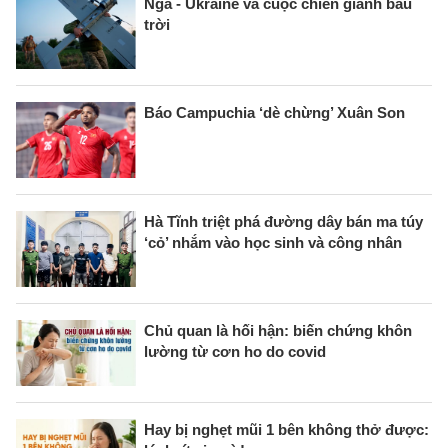
Nga - Ukraine và cuộc chiến giành bầu
trời
Báo Campuchia ‘dè chừng’ Xuân Son
Hà Tĩnh triệt phá đường dây bán ma túy
‘cỏ’ nhắm vào học sinh và công nhân
Chủ quan là hối hận: biến chứng khôn
lường từ cơn ho do covid
Hay bị nghẹt mũi 1 bên không thở được: