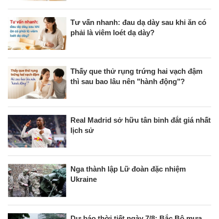
Tư vấn nhanh: đau dạ dày sau khi ăn có
phải là viêm loét dạ dày?
Thấy que thử rụng trứng hai vạch đậm
thì sau bao lâu nên "hành động"?
Real Madrid sở hữu tân binh đắt giá nhất
lịch sử
Nga thành lập Lữ đoàn đặc nhiệm
Ukraine
Dự báo thời tiết ngày 7/8: Bắc Bộ mưa