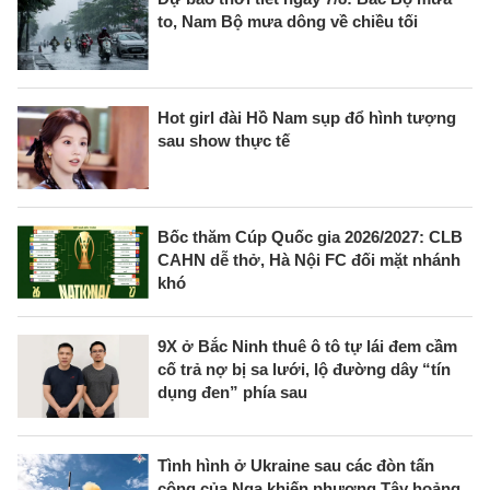
to, Nam Bộ mưa dông về chiều tối
Hot girl đài Hồ Nam sụp đổ hình tượng
sau show thực tế
Bốc thăm Cúp Quốc gia 2026/2027: CLB
CAHN dễ thở, Hà Nội FC đối mặt nhánh
khó
9X ở Bắc Ninh thuê ô tô tự lái đem cầm
cố trả nợ bị sa lưới, lộ đường dây “tín
dụng đen” phía sau
Tình hình ở Ukraine sau các đòn tấn
công của Nga khiến phương Tây hoảng