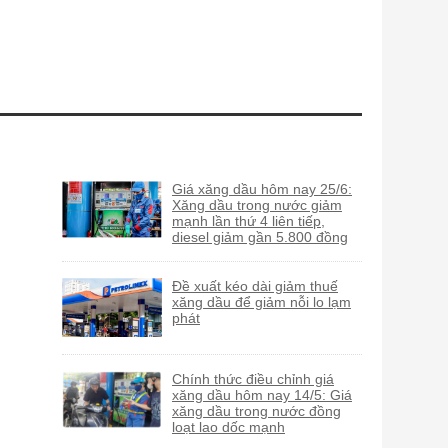
Giá xăng dầu hôm nay 25/6:
Xăng dầu trong nước giảm
mạnh lần thứ 4 liên tiếp,
diesel giảm gần 5.800 đồng
Đề xuất kéo dài giảm thuế
xăng dầu để giảm nỗi lo lạm
phát
Chính thức điều chỉnh giá
xăng dầu hôm nay 14/5: Giá
xăng dầu trong nước đồng
loạt lao dốc mạnh