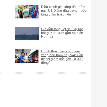
Điều chỉnh giá xăng dầu hôm
nay 7/5: Xăng dầu trong nước
tăng giảm trái chiều
Giá dầu tăng vọt sau vụ Mỹ
bắt giữ tàu Iran gần eo biển
Hormuz
Chính thức điều chỉnh giá
xăng dầu hôm nay 9/4: Dầu
diesel giảm sốc gần 10.000
đồng/lít