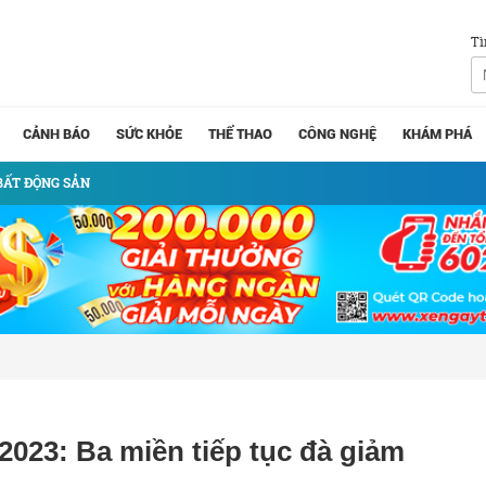
Tì
CẢNH BÁO
SỨC KHỎE
THỂ THAO
CÔNG NGHỆ
KHÁM PHÁ
BẤT ĐỘNG SẢN
2023: Ba miền tiếp tục đà giảm