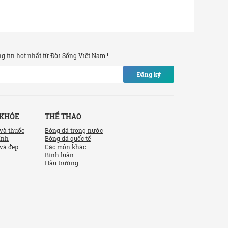
 tin hot nhất từ Đời Sống Việt Nam !
Đăng ký
 KHỎE
THỂ THAO
và thuốc
Bóng đá trong nước
ính
Bóng đá quốc tế
và đẹp
Các môn khác
Bình luận
Hậu trường