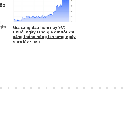
ệp
hị
giọt
Giá xăng dầu hôm nay 9/7:
Chuỗi ngày tăng giá dữ dội khi
căng thẳng nóng lên từng ngày
giữa Mỹ - Iran