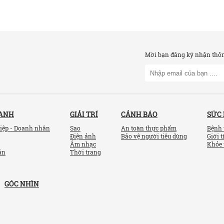
Mời bạn đăng ký nhận thông
OANH
GIẢI TRÍ
CẢNH BÁO
SỨC
iệp - Doanh nhân
Sao
An toàn thực phẩm
Bệnh 
Điện ảnh
Bảo vệ người tiêu dùng
Giới t
Âm nhạc
Khỏe 
ản
Thời trang
GÓC NHÌN