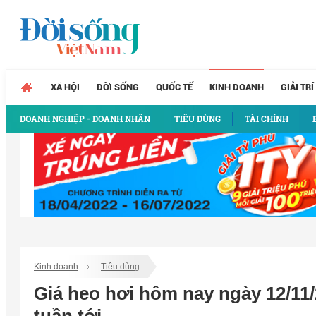
XÃ HỘI
ĐỜI SỐNG
QUỐC TẾ
KINH DOANH
GIẢI TRÍ
DOANH NGHIỆP - DOANH NHÂN
TIÊU DÙNG
TÀI CHÍNH
Kinh doanh
Tiêu dùng
Giá heo hơi hôm nay ngày 12/11/