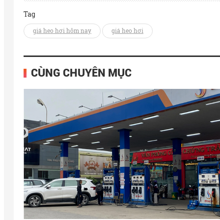
Tag
giá heo hơi hôm nay
giá heo hơi
CÙNG CHUYÊN MỤC