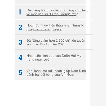
1
Giá vàng hôm nay bất ngờ tăng sốc, tiến
về mốc lịch sử 93 triệu đồng/lượng
2
Hoa hậu Thùy Tiên thừa nhận 'từng bị
quấy rối nơi công cộng'
3
Đà Nẵng giảm hơn 1.500 chỉ tiêu tuyển
sinh vào lớp 10 năm 2025
4
Nhan sắc xinh đẹp của Doãn Hải My
trong ngày cưới
5
Văn Toàn 'mở tài khoản' giúp Nam Định
đánh bại đội bóng của Anh Đức