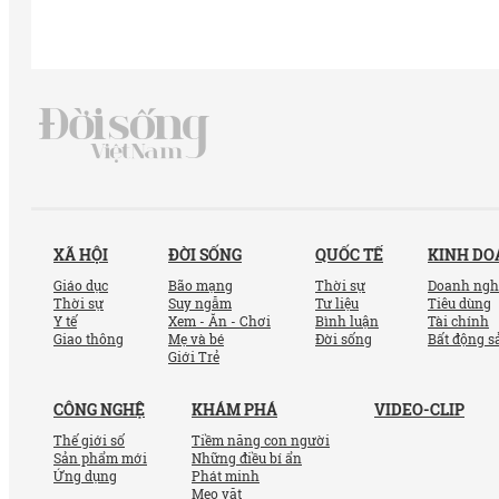
XÃ HỘI
ĐỜI SỐNG
QUỐC TẾ
KINH D
Giáo dục
Bão mạng
Thời sự
Doanh ngh
Thời sự
Suy ngẫm
Tư liệu
Tiêu dùng
Y tế
Xem - Ăn - Chơi
Bình luận
Tài chính
Giao thông
Mẹ và bé
Đời sống
Bất động s
Giới Trẻ
CÔNG NGHỆ
KHÁM PHÁ
VIDEO-CLIP
Thế giới số
Tiềm năng con người
Sản phẩm mới
Những điều bí ẩn
Ứng dụng
Phát minh
Mẹo vặt