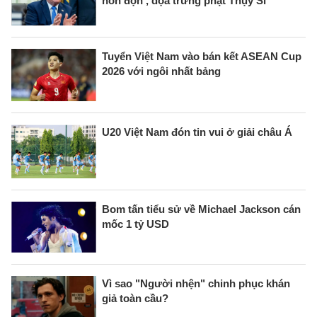
hỗn độn', dọa trừng phạt Thụy Sĩ
Tuyển Việt Nam vào bán kết ASEAN Cup
2026 với ngôi nhất bảng
U20 Việt Nam đón tin vui ở giải châu Á
Bom tấn tiểu sử về Michael Jackson cán
mốc 1 tỷ USD
Vì sao "Người nhện" chinh phục khán
giả toàn cầu?