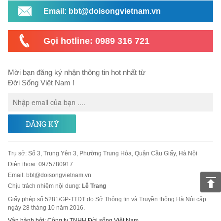
Email: bbt@doisongvietnam.vn
Gọi hotline: 0989 316 721
Mời bạn đăng ký nhận thông tin hot nhất từ
Đời Sống Việt Nam !
ĐĂNG KÝ
Trụ sở
:
Số 3, Trung Yên 3, Phường Trung Hòa, Quận Cầu Giấy, Hà Nội
Điện thoại:
0975780917
Email
:
bbt@doisongvietnam.vn
Chịu trách nhiệm nội dung:
Lê Trang
Giấy phép số 5281/GP-TTĐT do Sở Thông tin và Truyền thông Hà Nội cấp
ngày 28 tháng 10 năm 2016.
Vận hành bởi: Công ty TNHH Đời sống Việt Nam