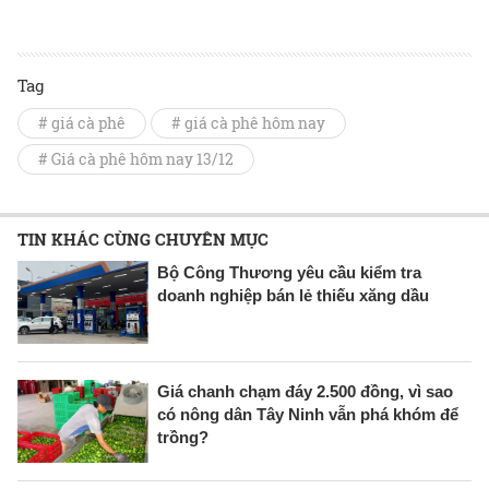
Tag
# giá cà phê
# giá cà phê hôm nay
# Giá cà phê hôm nay 13/12
TIN KHÁC CÙNG CHUYÊN MỤC
Bộ Công Thương yêu cầu kiểm tra
doanh nghiệp bán lẻ thiếu xăng dầu
Giá chanh chạm đáy 2.500 đồng, vì sao
có nông dân Tây Ninh vẫn phá khóm để
trồng?