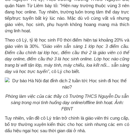
quận Nam Từ Liêm bày tỏ: "Hiện nay trường thuộc vùng 3 nên
đang học online. Tuy nhiên, trường luôn trong tâm thế dạy trực
tiếp/trực tuyến bất kỳ lúc nào. Mặc dù vô cùng vất vả nhưng
giáo viên, học sinh, phụ huynh không hoang mang mà thích
ứng linh hoạt.
Theo cô Lý, tỷ lệ học sinh F0 thời điểm hiện tại khoảng 20% và
giáo viên là 30%.
"Giáo viên sẵn sàng 1 lớp học 3 điểm cầu.
Điểm cầu chính tại lớp học, điểm cầu thứ 2 là giáo viên có thể
dạy online, điểm cầu thứ 3 là học sinh online. Lớp học nào cũng
trang bị wifi tận lớp, máy tính, máy chiếu, loa kết nối... sẵn sàng
dạy và học trực tuyến"
, cô Lý cho biết.
Phòng làm việc của các thầy cô Trường THCS Nguyễn Du sẵn
sàng trong mọi tình huống dạy online/offline linh hoạt. Ảnh:
FBNT
Tuy nhiên, vấn đề cô Lý trăn trở chính là giáo viên thì cung cấp,
bổ trợ thường xuyên kiến thức cho học sinh nhưng các em có
dấu hiệu ngại học sau thời gian dài ở nhà.