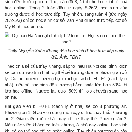
sinh đến trường học offline, cấp độ 3, 4 thì cho học sinh ở nhà
học online. Trong 3 tuần đầu từ ngày 8-26/2, học sinh của
trường được đi học trực tiếp. Tuy nhiên, sang tuần 4 (tức ngày
28/2-5/3) chỉ có học sinh cơ sở Văn Phú đi học trực tiếp, cơ sở
Mỹ Đình học online.
Thầy Nguyễn Xuân Khang đón học sinh đi học trực tiếp ngày
8/2. Ảnh: FBNT
Theo chia sẻ của thầy Khang, sắp tới nếu Hà Nội đạt "đỉnh" dịch
sẽ căn cứ vào tình hình cụ thể để trường đưa ra phương án xử
lý. Cụ thể, đối với trường hợp khi học sinh bị F0, F1 (cách ly ở
nhà), nếu số học sinh đến trường bằng hoặc lớn hơn 50% thì
lớp học offline. Ngược lại, dưới 50% thì lớp chuyển sang học
online.
Khi giáo viên bị F0,F1 (cách ly ở nhà) sẽ có 3 phương án.
Phương án 1: Giáo viên cùng môn dạy offline thay thế. Phương
án 2: Giáo viên môn khác dạy offline thay thế. Phương án 3:
Nếu giáo viên không có triệu chứng, ở nhà dạy online, học sinh
khi đó có thể học offline hoặc online. Tuy nhiên phương án này