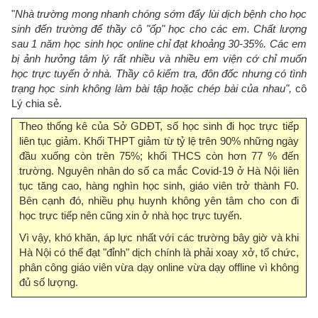
"
Nhà trường mong nhanh chóng sớm đẩy lùi dịch bệnh cho học
sinh đến trường để thầy cô "ốp" học cho các em. Chất lượng
sau 1 năm học sinh học online chỉ đạt khoảng 30-35%. Các em
bị ảnh hưởng tâm lý rất nhiều và nhiều em viện cớ chỉ muốn
học trực tuyến ở nhà. Thầy cô kiểm tra, đôn đốc nhưng có tình
trạng học sinh không làm bài tập hoặc chép bài của nhau",
cô
Lý chia sẻ.
Theo thống kê của Sở GDĐT, số học sinh đi học trực tiếp
liên tục giảm. Khối THPT giảm từ tỷ lệ trên 90% những ngày
đầu xuống còn trên 75%; khối THCS còn hơn 77 % đến
trường. Nguyên nhân do số ca mắc Covid-19 ở Hà Nội liên
tục tăng cao, hàng nghìn học sinh, giáo viên trở thành F0.
Bên cạnh đó, nhiều phụ huynh không yên tâm cho con đi
học trực tiếp nên cũng xin ở nhà học trực tuyến.
Vì vậy, khó khăn, áp lực nhất với các trường bây giờ và khi
Hà Nội có thể đạt "đỉnh" dịch chính là phải xoay xở, tổ chức,
phân công giáo viên vừa dạy online vừa dạy offline vì không
đủ số lượng.