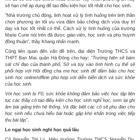
sẽ hạn chế áp dụng để tạo điều kiện học tốt nhất cho học sinh.
"Nhà trường chủ động, linh hoạt xử lý tình huống trên tinh thần
chọn phương án tối ưu vừa đảm bảo chống dịch vừa duy trì
dạy và học tốt nhất có thể. Cách xử lý tình huống của trường
Marie Curie nói trên đã được giáo viên, học sinh và phụ huynh
đồng thuận", thầy Khang nhấn mạnh.
Cũng liên quan đến vấn đề trên, đại diện Trường THCS và
THPT Ban Mai, quận Hà Đông cho hay:
"Trường hiện sẽ bám
sát chỉ đạo của thành phố, Sở và tùy vào tình hình cụ thể sẽ
phối hợp với Hội đồng cha mẹ học sinh để đảm bảo cho học
sinh học online/offline phù hợp với diễn biến dịch và sức khỏe
của học sinh.
Với học sinh bị F0, sức khỏe không đảm bảo việc học tập liên
tục các thầy cô tạo điều kiện cho học sinh nghỉ học, xem lại ghi
âm bài giảng trên hệ thống. Và đặc biệt các cô sẽ phụ đạo cho
học sinh nếu chưa hiểu bài hoặc gặp khó khăn trong việc tiếp
thu bài tập"
.
Lo ngại học sinh nghỉ học quá lâu
Cô Nguyễn Thị Lý, Hiệu trưởng Trường THCS Nguyễn Du,