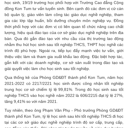
học sinh, 19/19 trường học phối hợp với Trường Cao đẳng Cộng
đồng Kon Tum tư vấn tuyển sinh. Bên cạnh đó các đơn vị cử cán
bộ quản lý, giáo viên làm công tác giáo dục nghề nghiệp, tham
gia các lớp tập huấn, bồi dưỡng chuyên môn nghiệp vụ. Đồng
thời phối hợp với các đơn vị có liên quan tổ chức nâng cao chất
lượng, hiệu quả đào tạo của cơ sở giáo dục nghề nghiệp trên địa
bàn. Qua đó gắn đào tạo với nhu cầu của thị trường lao động
nhằm thu hút học sinh sau tốt nghiệp THCS, THPT học nghề các
trình độ phù hợp. Ngoài ra, tiếp tục đẩy mạnh việc tư vấn, giới
thiệu việc làm và tham gia xuất khẩu lao động. Đặc biệt hợp tác,
gắn kết với các doanh nghiệp, cơ sở sản xuất trong đào tạo và
giải quyết việc làm cho học sinh sau tốt nghiệp.
Qua thống kê của Phòng GD&ĐT thành phố Kon Tum, năm học
2021-2022 có 2217/2221 học sinh được công nhận tốt nghiệp
trung học cơ sở chiếm tỷ lệ 99,81%. Trong đó học sinh sau tốt
nghiệp THCS vào học nghề năm 2022 là 606/2215 đạt tỷ lệ 27%,
tăng 9,41% so với năm 2021.
Tuy nhiên, theo ông Phạm Văn Phụ - Phó trưởng Phòng GD&ĐT
thành phố Kon Tum, tỷ lệ học sinh sau khi tốt nghiệp THCS đi học
tại các cơ sở giáo dục nghề nghiệp trình độ sơ cấp, trung cấp,