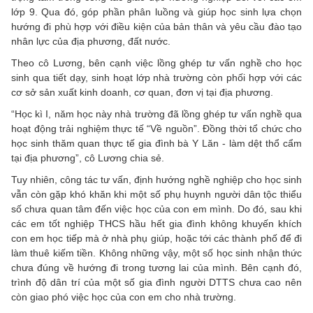
lớp 9. Qua đó, góp phần phân luồng và giúp học sinh lựa chọn
hướng đi phù hợp với điều kiện của bản thân và yêu cầu đào tạo
nhân lực của địa phương, đất nước.
Theo cô Lương, bên cạnh việc lồng ghép tư vấn nghề cho học
sinh qua tiết dạy, sinh hoạt lớp nhà trường còn phối hợp với các
cơ sở sản xuất kinh doanh, cơ quan, đơn vị tại địa phương.
“Học kì I, năm học này nhà trường đã lồng ghép tư vấn nghề qua
hoạt động trải nghiệm thực tế “Về nguồn”. Đồng thời tổ chức cho
học sinh thăm quan thực tế gia đình bà Y Lăn - làm dệt thổ cẩm
tại địa phương”, cô Lương chia sẻ.
Tuy nhiên, công tác tư vấn, định hướng nghề nghiệp cho học sinh
vẫn còn gặp khó khăn khi một số phụ huynh người dân tộc thiểu
số chưa quan tâm đến việc học của con em mình. Do đó, sau khi
các em tốt nghiệp THCS hầu hết gia đình không khuyến khích
con em học tiếp mà ở nhà phụ giúp, hoặc tới các thành phố để đi
làm thuê kiếm tiền. Không những vậy, một số học sinh nhận thức
chưa đúng về hướng đi trong tương lai của mình. Bên cạnh đó,
trình độ dân trí của một số gia đình người DTTS chưa cao nên
còn giao phó việc học của con em cho nhà trường.