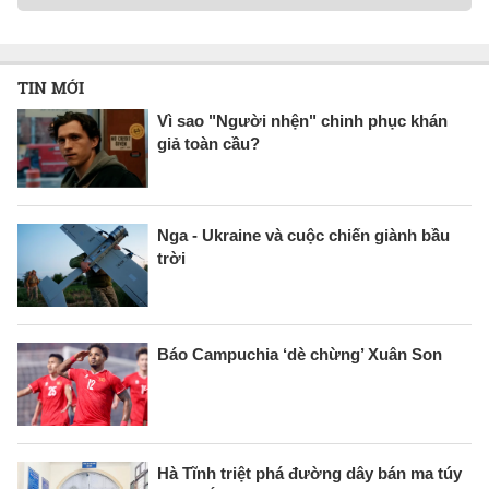
TIN MỚI
Vì sao "Người nhện" chinh phục khán
giả toàn cầu?
Nga - Ukraine và cuộc chiến giành bầu
trời
Báo Campuchia ‘dè chừng’ Xuân Son
Hà Tĩnh triệt phá đường dây bán ma túy