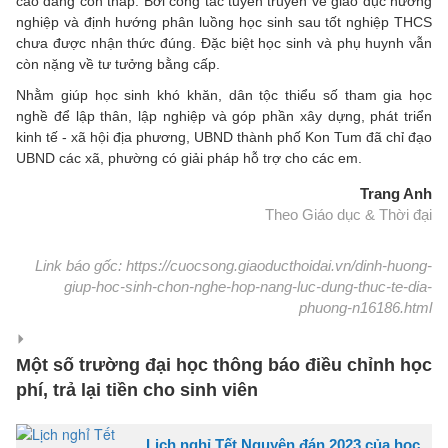
cao đẳng còn thấp. Bởi công tác tuyên truyền về giáo dục hướng
nghiệp và định hướng phân luồng học sinh sau tốt nghiệp THCS
chưa được nhận thức đúng. Đặc biệt học sinh và phụ huynh vẫn
còn nặng về tư tưởng bằng cấp.
Nhằm giúp học sinh khó khăn, dân tộc thiểu số tham gia học
nghề để lập thân, lập nghiệp và góp phần xây dựng, phát triển
kinh tế - xã hội địa phương, UBND thành phố Kon Tum đã chỉ đạo
UBND các xã, phường có giải pháp hỗ trợ cho các em.
Trang Anh
Theo Giáo dục & Thời đại
Link báo gốc: https://cuocsong.giaoducthoidai.vn/dinh-huong-
giup-hoc-sinh-chon-nghe-hop-nang-luc-dung-thuc-te-dia-
phuong-n16186.html
Một số trường đại học thông báo điều chỉnh học
phí, trả lại tiền cho sinh viên
Lịch nghỉ Tết Nguyên đán 2023 của học