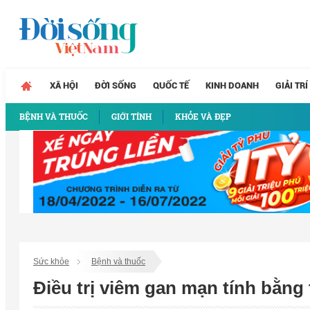
XÃ HỘI
ĐỜI SỐNG
QUỐC TẾ
KINH DOANH
GIẢI TRÍ
BỆNH VÀ THUỐC
GIỚI TÍNH
KHỎE VÀ ĐẸP
Sức khỏe
Bệnh và thuốc
Điều trị viêm gan mạn tính bằng