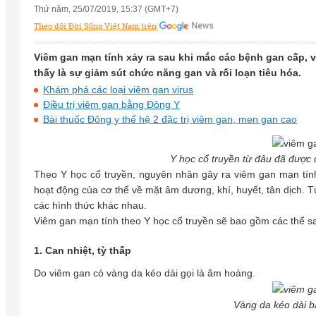
Thứ năm, 25/07/2019, 15:37 (GMT+7)
Theo dõi Đời Sống Việt Nam trên
Viêm gan mạn tính xảy ra sau khi mắc các bệnh gan cấp, v
thấy là sự giảm sút chức năng gan và rối loạn tiêu hóa.
Khám phá các loại viêm gan virus
Điều trị viêm gan bằng Đông Y
Bài thuốc Đông y thế hệ 2 đặc trị viêm gan, men gan cao
Y học cổ truyền từ đâu đã được 
Theo Y học cổ truyền, nguyên nhân gây ra viêm gan mạn tính 
hoạt động của cơ thể về mặt âm dương, khí, huyết, tân dịch. T
các hình thức khác nhau.
Viêm gan mạn tính theo Y học cổ truyền sẽ bao gồm các thể s
1. Can nhiệt, tỳ thấp
Do viêm gan có vàng da kéo dài gọi là âm hoàng.
Vàng da kéo dài b