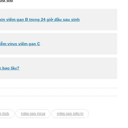
xin viêm gan B trong 24 giờ đầu sau sinh
iễm virus viêm gan C
 bao lâu?
 tính
viêm gan virus
viêm gan siêu vi