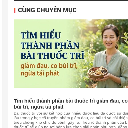
CÙNG CHUYÊN MỤC
Tìm hiểu thành phần bài thuốc trĩ giảm đau, co
búi trĩ, ngừa tái phát
Bài thuốc trĩ với sự kết hợp của nhiều dược liệu đã được sử dụ
lâu trong y học cổ truyền nhằm giảm đau, co búi trĩ và cải thiện
triệu chứng khó chịu do bệnh gây ra. Hiểu rõ thành phần của b
thuốc trĩ sẽ giúp người bệnh lựa chọn giải pháp phù hợp, đồng 