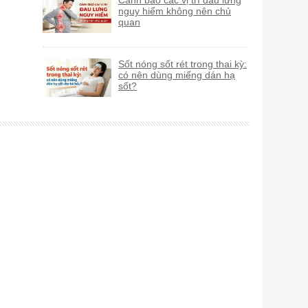
Cảnh báo các vị trí đau lưng
nguy hiểm không nên chủ
quan
Sốt nóng sốt rét trong thai kỳ:
có nên dùng miếng dán hạ
sốt?