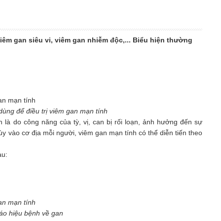
iêm gan siêu vi, viêm gan nhiễm độc,... Biểu hiện thường
dùng để điều trị viêm gan mạn tính
là do công năng của tỳ, vị, can bị rối loạn, ảnh hưởng đến sự
ùy vào cơ địa mỗi người, viêm gan mạn tính có thể diễn tiến theo
au:
áo hiệu bệnh về gan