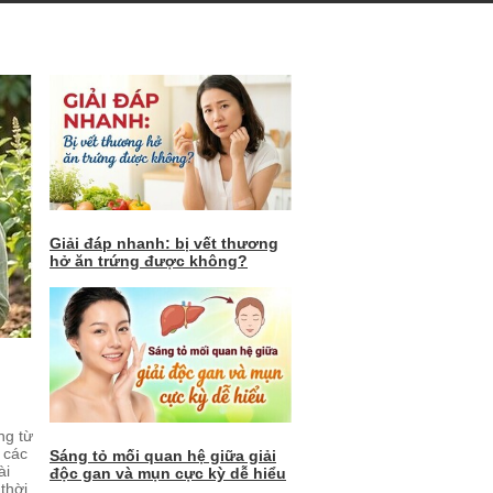
Giải đáp nhanh: bị vết thương
hở ăn trứng được không?
ng từ
 các
Sáng tỏ mối quan hệ giữa giải
ài
độc gan và mụn cực kỳ dễ hiểu
thời