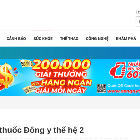
Tì
CẢNH BÁO
SỨC KHỎE
THỂ THAO
CÔNG NGHỆ
KHÁM PHÁ
 thuốc Đông y thế hệ 2