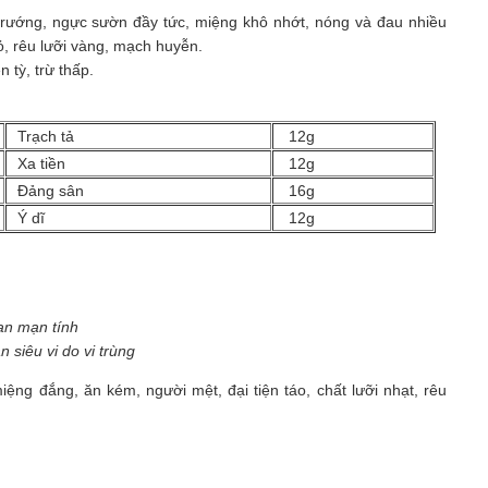
rướng, ngực sườn đầy tức, miệng khô nhớt, nóng và đau nhiều
đỏ, rêu lưỡi vàng, mạch huyễn.
n tỳ, trừ thấp.
Trạch tả
12g
Xa tiền
12g
Đảng sân
16g
Ý dĩ
12g
 siêu vi do vi trùng
ệng đắng, ăn kém, người mệt, đại tiện táo, chất lưỡi nhạt, rêu