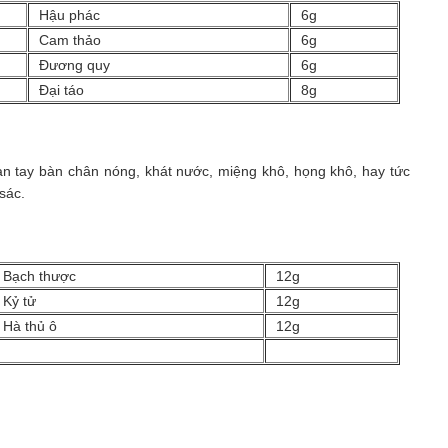
Hậu phác
6g
Cam thảo
6g
Đương quy
6g
Đại táo
8g
àn tay bàn chân nóng, khát nước, miệng khô, họng khô, hay tức
sác.
Bạch thược
12g
Kỷ tử
12g
Hà thủ ô
12g