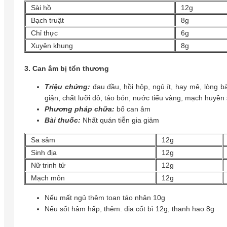
Sài hồ
12g
Bạch truật
8g
Chỉ thực
6g
Xuyên khung
8g
3. Can âm bị tổn thương
Triệu chứng:
đau đầu, hồi hộp, ngủ ít, hay mê, lòng b
giận, chất lưỡi đỏ, táo bón, nước tiểu vàng, mạch huyền 
Phương pháp chữa:
bổ can âm
Bài thuốc:
Nhất quán tiễn gia giảm
Sa sâm
12g
Sinh địa
12g
Nữ trinh tử
12g
Mạch môn
12g
Nếu mất ngủ thêm toan táo nhân 10g
Nếu sốt hâm hấp, thêm: địa cốt bì 12g, thanh hao 8g