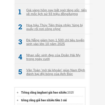
1
Giá vàng hôm nay bất ngờ tăng sốc, tiến
về mốc lịch sử 93 triệu đồng/lượng
2
Hoa hậu Thùy Tiên thừa nhận 'từng bị
quấy rối nơi công cộng'
3
Đà Nẵng giảm hơn 1.500 chỉ tiêu tuyển
sinh vào lớp 10 năm 2025
4
Nhan sắc xinh đẹp của Doãn Hải My
trong ngày cưới
5
Văn Toàn 'mở tài khoản' giúp Nam Định
đánh bại đội bóng của Anh Đức
Trồng răng implant giá bao nhiêu
2025
trồng răng giả bao nhiêu tiền 1 cái