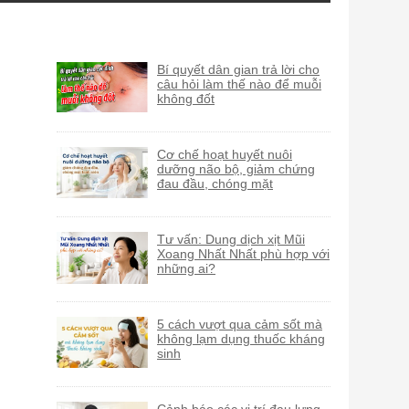
Bí quyết dân gian trả lời cho
câu hỏi làm thế nào để muỗi
không đốt
Cơ chế hoạt huyết nuôi
dưỡng não bộ, giảm chứng
đau đầu, chóng mặt
Tư vấn: Dung dịch xịt Mũi
Xoang Nhất Nhất phù hợp với
những ai?
5 cách vượt qua cảm sốt mà
không lạm dụng thuốc kháng
sinh