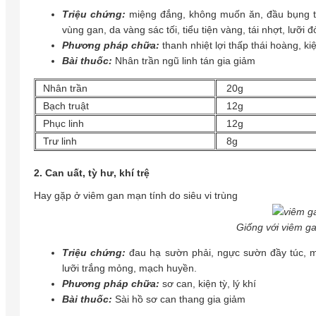
Triệu chứng:
miệng đắng, không muốn ăn, đầu bụng t
vùng gan, da vàng sác tối, tiểu tiện vàng, tái nhợt, lưỡi 
Phương pháp chữa:
thanh nhiệt lợi thấp thái hoàng, kiệ
Bài thuốc:
Nhân trần ngũ linh tán gia giảm
Nhân trần
20g
Bạch truật
12g
Phục linh
12g
Trư linh
8g
2. Can uất, tỳ hư, khí trệ
Hay gặp ở viêm gan mạn tính do siêu vi trùng
Giống với viêm gan
Triệu chứng:
đau hạ sườn phải, ngực sườn đầy túc, mi
lưỡi trắng mỏng, mạch huyền.
Phương pháp chữa:
sơ can, kiện tỳ, lý khí
Bài thuốc:
Sài hồ sơ can thang gia giảm