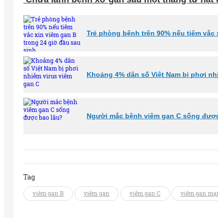
Trẻ phòng bệnh trên 90% nếu tiêm vắc 
Khoảng 4% dân số Việt Nam bị phơi nh
Người mắc bệnh viêm gan C sống được
Tag
viêm gan B
viêm gan
viêm gan C
viêm gan mạn