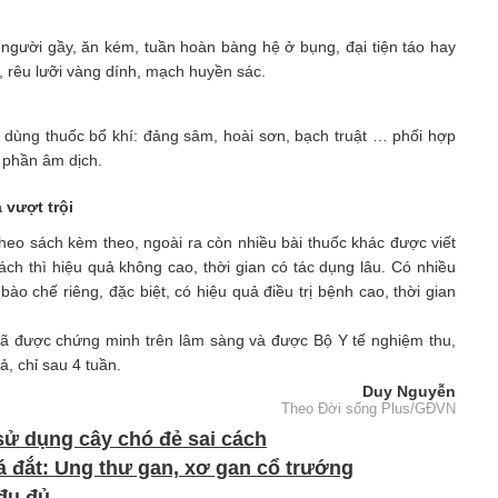
, người gầy, ăn kém, tuần hoàn bàng hệ ở bụng, đại tiện táo hay
t, rêu lưỡi vàng dính, mạch huyền sác.
ì dùng thuốc bổ khí: đảng sâm, hoài sơn, bạch truật … phối hợp
 phần âm dịch.
 vượt trội
heo sách kèm theo, ngoài ra còn nhiều bài thuốc khác được viết
ách thì hiệu quả không cao, thời gian có tác dụng lâu. Có nhiều
o chế riêng, đặc biệt, có hiệu quả điều trị bệnh cao, thời gian
 đã được chứng minh trên lâm sàng và được Bộ Y tế nghiệm thu,
, chỉ sau 4 tuần.
Duy Nguyễn
Theo Đời sống Plus/GĐVN
ử dụng cây chó đẻ sai cách
á đắt: Ung thư gan, xơ gan cổ trướng
đu đủ