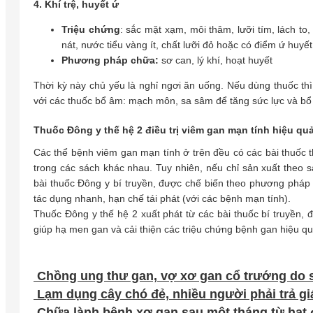
4. Khí trệ, huyết ứ
Triệu chứng
: sắc mặt xạm, môi thâm, lưỡi tím, lách to
nát, nước tiểu vàng ít, chất lưỡi đỏ hoặc có điểm ứ huyế
Phương pháp chữa:
sơ can, lý khí, hoạt huyết
Thời kỳ này chủ yếu là nghỉ ngơi ăn uống. Nếu dùng thuốc th
với các thuốc bổ âm: mạch môn, sa sâm để tăng sức lực và bổ
Thuốc Đông y thế hệ 2 điều trị viêm gan mạn tính hiệu quả
Các thể bệnh viêm gan mạn tính ở trên đều có các bài thuốc t
trong các sách khác nhau. Tuy nhiên, nếu chỉ sản xuất theo s
bài thuốc Đông y bí truyền, được chế biến theo phương pháp bà
tác dụng nhanh, hạn chế tái phát (với các bệnh mạn tính).
Thuốc Đông y thế hệ 2 xuất phát từ các bài thuốc bí truyền,
giúp hạ men gan và cải thiện các triệu chứng bệnh gan hiệu quả
Chồng ung thư gan, vợ xơ gan cổ trướng do s
Lạm dụng cây chó đẻ, nhiều người phải trả gi
Chữa lành bệnh xơ gan sau một tháng từ hạt 