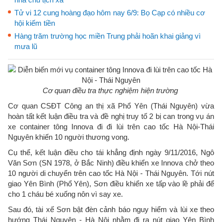
Tử vi 12 cung hoàng đạo hôm nay 6/9: Bọ Cạp có nhiều cơ
hội kiếm tiền
Hàng trăm trường học miền Trung phải hoãn khai giảng vì
mưa lũ
Cơ quan điều tra thực nghiệm hiện trường
Cơ quan CSĐT Công an thị xã Phổ Yên (Thái Nguyên) vừa
hoàn tất kết luận điều tra và đề nghị truy tố 2 bị can trong vụ án
xe container tông Innova đi đi lùi trên cao tốc Hà Nội-Thái
Nguyên khiến 10 người thương vong.
Cụ thể, kết luận điều cho tái khẳng định ngày 9/11/2016, Ngô
Văn Sơn (SN 1978, ở Bắc Ninh) điều khiển xe Innova chở theo
10 người di chuyển trên cao tốc Hà Nội - Thái Nguyên. Tới nút
giao Yên Bình (Phổ Yên), Sơn điều khiển xe tấp vào lề phải để
cho 1 cháu bé xuống nôn vì say xe.
Sau đó, tài xế Sơn bật đèn cảnh báo nguy hiểm và lùi xe theo
hướng Thái Nguyên - Hà Nội nhằm đi ra nút giao Yên Bình