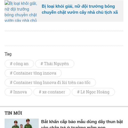
Bị loại khỏi giải, nữ đội trưởng bóng
chuyền chặt vườn cây nhà chủ tịch xã
Tag
# công an
# Thái Nguyên
# Container tông innova
# Container tông Innova đi lùi trên cao tốc
# Innova
# xe contaner
# Lê Ngọc Hoàng
TIN MỚI
Bắt khẩn cấp bảo mẫu dùng dây thun bật
vào chân trẻ ở trường mầm non