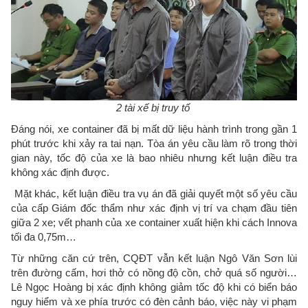
2 tài xế bị truy tố
Đáng nói, xe container đã bị mất dữ liệu hành trình trong gần 1
phút trước khi xảy ra tai nạn. Tòa án yêu cầu làm rõ trong thời
gian này, tốc độ của xe là bao nhiêu nhưng kết luận điều tra
không xác định được.
Mặt khác, kết luận điều tra vụ án đã giải quyết một số yêu cầu
của cấp Giám đốc thẩm như xác định vị trí va chạm đầu tiên
giữa 2 xe; vết phanh của xe container xuất hiện khi cách Innova
tối đa 0,75m…
Từ những căn cứ trên, CQĐT vẫn kết luận Ngô Văn Sơn lùi
trên đường cấm, hơi thở có nồng độ cồn, chở quá số người…
Lê Ngọc Hoàng bị xác định không giảm tốc độ khi có biển báo
nguy hiểm và xe phía trước có đèn cảnh báo, việc này vi phạm