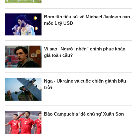
Bom tấn tiểu sử về Michael Jackson cán
mốc 1 tỷ USD
Vì sao "Người nhện" chinh phục khán
giả toàn cầu?
Nga - Ukraine và cuộc chiến giành bầu
trời
Báo Campuchia ‘dè chừng’ Xuân Son