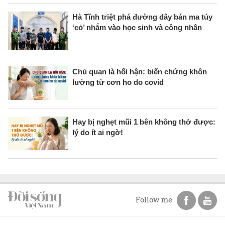
Hà Tĩnh triệt phá đường dây bán ma túy
‘cỏ’ nhắm vào học sinh và công nhân
Chủ quan là hối hận: biến chứng khôn
lường từ cơn ho do covid
Hay bị nghẹt mũi 1 bên không thở được:
lý do ít ai ngờ!
Follow me