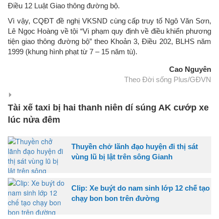
Điều 12 Luật Giao thông đường bộ.
Vì vậy, CQĐT đề nghị VKSND cùng cấp truy tố Ngô Văn Sơn,
Lê Ngọc Hoàng về tội “Vi phạm quy định về điều khiển phương
tiện giao thông đường bộ” theo Khoản 3, Điều 202, BLHS năm
1999 (khung hình phạt từ 7 – 15 năm tù).
Cao Nguyên
Theo Đời sống Plus/GĐVN
Tài xế taxi bị hai thanh niên dí súng AK cướp xe
lúc nửa đêm
Thuyền chở lãnh đạo huyện đi thị sát
vùng lũ bị lật trên sông Gianh
Clip: Xe buýt do nam sinh lớp 12 chế tạo
chạy bon bon trên đường