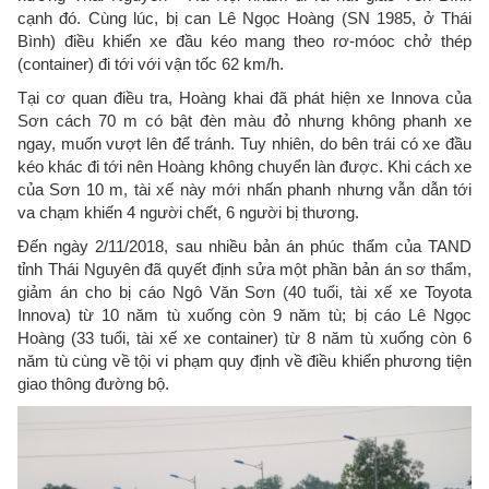
cạnh đó. Cùng lúc, bị can Lê Ngọc Hoàng (SN 1985, ở Thái
Bình) điều khiển xe đầu kéo mang theo rơ-móoc chở thép
(container) đi tới với vận tốc 62 km/h.
Tại cơ quan điều tra, Hoàng khai đã phát hiện xe Innova của
Sơn cách 70 m có bật đèn màu đỏ nhưng không phanh xe
ngay, muốn vượt lên để tránh. Tuy nhiên, do bên trái có xe đầu
kéo khác đi tới nên Hoàng không chuyển làn được. Khi cách xe
của Sơn 10 m, tài xế này mới nhấn phanh nhưng vẫn dẫn tới
va chạm khiến 4 người chết, 6 người bị thương.
Đến ngày 2/11/2018, sau nhiều bản án phúc thẩm của TAND
tỉnh Thái Nguyên đã quyết định sửa một phần bản án sơ thẩm,
giảm án cho bị cáo Ngô Văn Sơn (40 tuổi, tài xế xe Toyota
Innova) từ 10 năm tù xuống còn 9 năm tù; bị cáo Lê Ngọc
Hoàng (33 tuổi, tài xế xe container) từ 8 năm tù xuống còn 6
năm tù cùng về tội vi phạm quy định về điều khiển phương tiện
giao thông đường bộ.