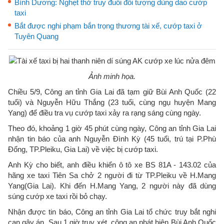
Bình Dương: Nghẹt thở truy đuổi đối tượng dùng dao cướp
taxi
Bắt được nghi phạm bắn trọng thương tài xế, cướp taxi ở
Tuyên Quang
Ảnh minh họa.
Chiều 5/9, Công an tỉnh Gia Lai đã tạm giữ Bùi Anh Quốc (22
tuổi) và Nguyễn Hữu Thắng (23 tuổi, cùng ngụ huyện Mang
Yang) để điều tra vụ cướp taxi xảy ra rạng sáng cùng ngày.
Theo đó, khoảng 1 giờ 45 phút cùng ngày, Công an tỉnh Gia Lai
nhận tin báo của anh Nguyễn Đình Kỳ (45 tuổi, trú tại P.Phù
Đổng, TP.Pleiku, Gia Lai) về việc bị cướp taxi.
Anh Kỳ cho biết, anh điều khiển ô tô xe BS 81A - 143.02 của
hãng xe taxi Tiên Sa chở 2 người đi từ TP.Pleiku về H.Mang
Yang(Gia Lai). Khi đến H.Mang Yang, 2 người này đã dùng
súng cướp xe taxi rồi bỏ chạy.
Nhận được tin báo, Công an tỉnh Gia Lai tổ chức truy bắt nghi
can gây án. Sau 1 giờ truy xét, công an phát hiện Bùi Anh Quốc