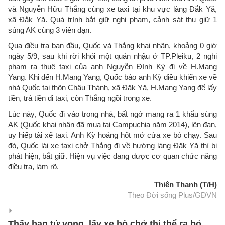
và Nguyễn Hữu Thắng cùng xe taxi tại khu vực làng Đắk Yă,
xã Đắk Yă. Quá trình bắt giữ nghi phạm, cảnh sát thu giữ 1
súng AK cùng 3 viên đạn.
Qua điều tra ban đầu, Quốc và Thắng khai nhận, khoảng 0 giờ
ngày 5/9, sau khi rời khỏi một quán nhậu ở TP.Pleiku, 2 nghi
phạm ra thuê taxi của anh Nguyễn Đình Kỳ đi về H.Mang
Yang. Khi đến H.Mang Yang, Quốc bảo anh Kỳ điều khiển xe về
nhà Quốc tại thôn Châu Thành, xã Đăk Yă, H.Mang Yang để lấy
tiền, trả tiền đi taxi, còn Thắng ngồi trong xe.
Lúc này, Quốc đi vào trong nhà, bất ngờ mang ra 1 khẩu súng
AK (Quốc khai nhận đã mua tại Campuchia năm 2014), lên đạn,
uy hiếp tài xế taxi. Anh Kỳ hoảng hốt mở cửa xe bỏ chạy. Sau
đó, Quốc lái xe taxi chở Thắng đi về hướng làng Đăk Yă thì bị
phát hiện, bắt giữ. Hiện vụ việc đang được cơ quan chức năng
điều tra, làm rõ.
Thiên Thanh (T/H)
Theo Đời sống Plus/GĐVN
Thấy bạn tử vong, lấy xe bò chở thi thể ra bỏ