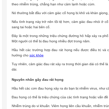
theo nhiễm trùng, chẳng hạn như cảm lạnh hoặc cúm.
Nó thường bắt đầu với cảm giác cổ họng bị khô và khàn giọng,
Nếu tình trạng này trở nên tồi tệ hơn, cảm giác đau nhói ở cổ 
sang tai hoặc hai bên cổ.
Đây là một trong những triệu chứng đường hô hấp xảy ra phổ 
Một người có thể bị đau họng nhiều đợt trong năm.
Hầu hết các trường hợp đau rát họng nếu được điều trị và 
hưởng cho
sức khỏe
Tuy nhiên, cảm giác đau rát xảy ra trong thời gian dài có thể 
dài.
Nguyên nhân gây đau rát họng
Hầu hết các cơn đau họng xảy ra do bạn bị nhiễm virus, như 
Đau họng có thể là triệu chứng của các tình trạng hoặc vấn đề
Nhiễm trùng do vi khuẩn: Viêm họng liên cầu khuẩn, nhiễm trù