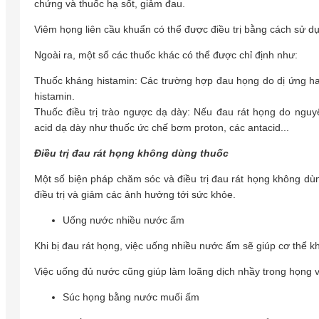
chứng và thuốc hạ sốt, giảm đau.
Viêm họng liên cầu khuẩn có thể được điều trị bằng cách sử d
Ngoài ra, một số các thuốc khác có thể được chỉ định như:
Thuốc kháng histamin: Các trường hợp đau họng do dị ứng hay
histamin.
Thuốc điều trị trào ngược dạ dày: Nếu đau rát họng do nguy
acid dạ dày như thuốc ức chế bơm proton, các antacid...
Điều trị đau rát họng không dùng thuốc
Một số biện pháp chăm sóc và điều trị đau rát họng không dùn
điều trị và giảm các ảnh hưởng tới sức khỏe.
Uống nước nhiều nước ấm
Khi bị đau rát họng, việc uống nhiều nước ấm sẽ giúp cơ thể 
Việc uống đủ nước cũng giúp làm loãng dịch nhầy trong họng 
Súc họng bằng nước muối ấm