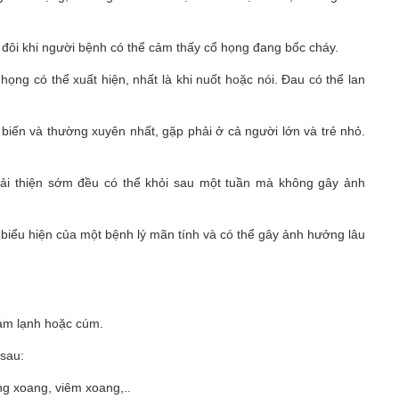
 đôi khi người bệnh có thể cảm thấy cổ họng đang bốc cháy.
họng có thể xuất hiện, nhất là khi nuốt hoặc nói. Đau có thể lan
biến và thường xuyên nhất, gặp phải ở cả người lớn và trẻ nhỏ.
cải thiện sớm đều có thể khỏi sau một tuần mà không gây ảnh
là biểu hiện của một bệnh lý mãn tính và có thể gây ảnh hưởng lâu
cảm lạnh hoặc cúm.
 sau:
ng xoang, viêm xoang,..