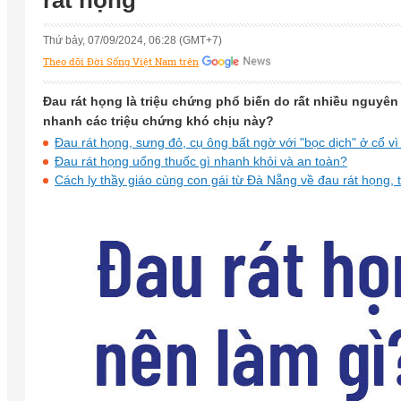
rát họng
Thứ bảy, 07/09/2024, 06:28 (GMT+7)
Theo dõi Đời Sống Việt Nam trên
Đau rát họng là triệu chứng phổ biến do rất nhiều nguyên
nhanh các triệu chứng khó chịu này?
Đau rát họng, sưng đỏ, cụ ông bất ngờ với "bọc dịch" ở cổ vì
Đau rát họng uống thuốc gì nhanh khỏi và an toàn?
Cách ly thầy giáo cùng con gái từ Đà Nẵng về đau rát họng, 