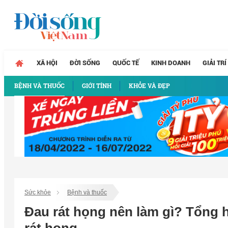
XÃ HỘI
ĐỜI SỐNG
QUỐC TẾ
KINH DOANH
GIẢI TRÍ
BỆNH VÀ THUỐC
GIỚI TÍNH
KHỎE VÀ ĐẸP
Sức khỏe
Bệnh và thuốc
Đau rát họng nên làm gì? Tổng