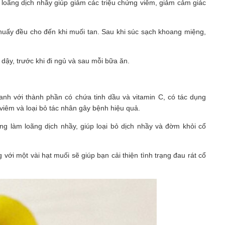
oãng dịch nhầy giúp giảm các triệu chứng viêm, giảm cảm giác
uấy đều cho đến khi muối tan. Sau khi súc sạch khoang miệng,
dậy, trước khi đi ngủ và sau mỗi bữa ăn.
nh với thành phần có chứa tinh dầu và vitamin C, có tác dụng
viêm và loại bỏ tác nhân gây bệnh hiệu quả.
ng làm loãng dịch nhầy, giúp loại bỏ dịch nhầy và đờm khỏi cổ
với một vài hạt muối sẽ giúp bạn cải thiện tình trạng đau rát cổ