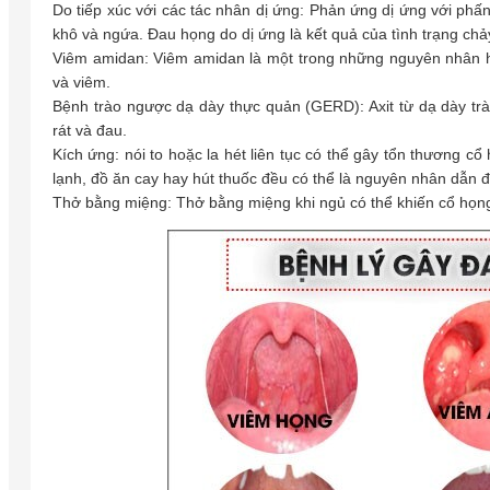
Do tiếp xúc với các tác nhân dị ứng: Phản ứng dị ứng với phấ
khô và ngứa. Đau họng do dị ứng là kết quả của tình trạng chả
Viêm amidan: Viêm amidan là một trong những nguyên nhân hà
và viêm.
Bệnh trào ngược dạ dày thực quản (GERD): Axit từ dạ dày tr
rát và đau.
Kích ứng: nói to hoặc la hét liên tục có thể gây tổn thương 
lạnh, đồ ăn cay hay hút thuốc đều có thể là nguyên nhân dẫn 
Thở bằng miệng: Thở bằng miệng khi ngủ có thể khiến cổ họng b