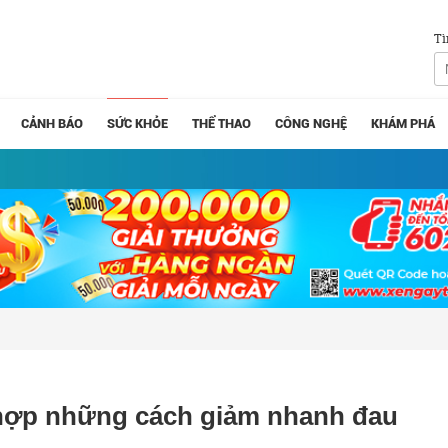
Tì
CẢNH BÁO
SỨC KHỎE
THỂ THAO
CÔNG NGHỆ
KHÁM PHÁ
 hợp những cách giảm nhanh đau