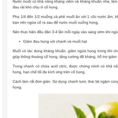
Nước muối có khả năng kháng viêm và kháng khuẩn nhẹ, làm l
đau rát khó chịu ở cổ họng.
Pha 1/4 đến 1/2 muỗng cà phê muối ăn với 1 cốc nước ấm, kh
bạn nên ngửa cổ ra sau để nước muối xuống họng.
Nên thực hiện đều đặn 3-4 lần mỗi ngày vào sáng sớm khi ngủ 
Giảm đau họng với chanh và muối hạt
Muối có tác dụng kháng khuẩn, giảm ngứa họng trong khi cha
giúp thông thoáng cổ họng, tăng cường đề kháng, hỗ trợ giảm 
Trong chanh có chứa acid citric, được chứng minh có khả nă
họng, hạn chế tối đa kích ứng trên cổ họng.
Cách làm rất đơn giản: Sử dụng chanh tươi, thái lát ngậm cùng 
họng.