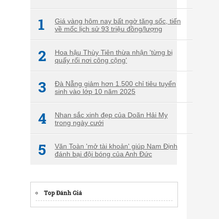
1
Giá vàng hôm nay bất ngờ tăng sốc, tiến
về mốc lịch sử 93 triệu đồng/lượng
2
Hoa hậu Thùy Tiên thừa nhận 'từng bị
quấy rối nơi công cộng'
3
Đà Nẵng giảm hơn 1.500 chỉ tiêu tuyển
sinh vào lớp 10 năm 2025
4
Nhan sắc xinh đẹp của Doãn Hải My
trong ngày cưới
5
Văn Toàn 'mở tài khoản' giúp Nam Định
đánh bại đội bóng của Anh Đức
Top Đánh Giá