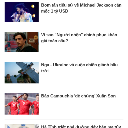
Bom tấn tiểu sử về Michael Jackson cán
mốc 1 tỷ USD
Vì sao "Người nhện" chinh phục khán
giả toàn cầu?
Nga - Ukraine và cuộc chiến giành bầu
trời
Báo Campuchia ‘dè chừng’ Xuân Son
Hà Tĩnh triệt phá đường dây bán ma túy