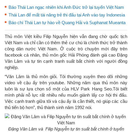
Báo Thái Lan ngạc nhiên khi Anh Đức trở lại tuyển Việt Nam
Thái Lan để mất tài năng trẻ thi đấu tại Anh vào tay Indonesia
Báo chí Thái Lan tự hào về Quang Hải và Suphanat Mueanta
Thủ môn Việt kiều Filip Nguyễn hiện vẫn đang chờ quốc tịch
Việt Nam và chỉ cần có thêm thẻ cư chú là chính thức trở thành
công dân nước Việt Nam. Ở cuộc trò chuyện mới đây trên
facebook cá nhân, thủ môn gốc Hải Phòng đánh giá cao Đặng
Văn Lâm và tự tin cạnh tranh suất bắt chính với người đồng
nghiệp.
“Văn Lâm là thủ môn giỏi. Tôi thường xuyên theo dõi những
video về cậu ấy trên youtube. Những năm qua thủ môn này
luôn là sự lựa chọn số một của HLV Park Hang Seo.Tôi biết
mình phải nỗ lực rất nhiều nếu muốn giành lấy cơ hội thi đấu.
Việc cạnh tranh giữa tôi và cậu ấy là cần thiết, nó giúp các cầu
thủ tiến bộ hơn”, thủ thành sinh năm 1992 nói.
Đặng Văn Lâm và Filip Nguyễn tự tin suất bắt chính ở tuyển