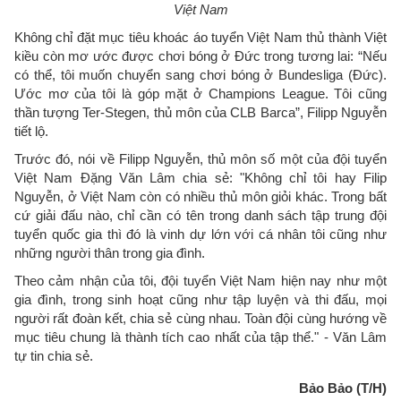
Việt Nam
Không chỉ đặt mục tiêu khoác áo tuyển Việt Nam thủ thành Việt
kiều còn mơ ước được chơi bóng ở Đức trong tương lai: “Nếu
có thể, tôi muốn chuyển sang chơi bóng ở Bundesliga (Đức).
Ước mơ của tôi là góp mặt ở Champions League. Tôi cũng
thần tượng Ter-Stegen, thủ môn của CLB Barca”, Filipp Nguyễn
tiết lộ.
Trước đó, nói về Filipp Nguyễn, thủ môn số một của đội tuyển
Việt Nam Đặng Văn Lâm chia sẻ: "Không chỉ tôi hay Filip
Nguyễn, ở Việt Nam còn có nhiều thủ môn giỏi khác. Trong bất
cứ giải đấu nào, chỉ cần có tên trong danh sách tập trung đội
tuyển quốc gia thì đó là vinh dự lớn với cá nhân tôi cũng như
những người thân trong gia đình.
Theo cảm nhận của tôi, đội tuyển Việt Nam hiện nay như một
gia đình, trong sinh hoạt cũng như tập luyện và thi đấu, mọi
người rất đoàn kết, chia sẻ cùng nhau. Toàn đội cùng hướng về
mục tiêu chung là thành tích cao nhất của tập thể." - Văn Lâm
tự tin chia sẻ.
Bảo Bảo (T/H)