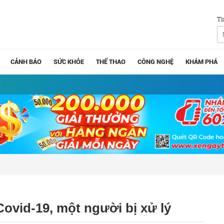
Tì
CẢNH BÁO
SỨC KHỎE
THỂ THAO
CÔNG NGHỆ
KHÁM PHÁ
Covid-19, một người bị xử lý