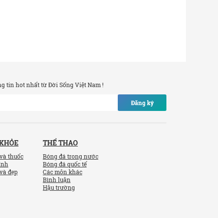
 tin hot nhất từ Đời Sống Việt Nam !
Đăng ký
 KHỎE
THỂ THAO
và thuốc
Bóng đá trong nước
ính
Bóng đá quốc tế
và đẹp
Các môn khác
Bình luận
Hậu trường