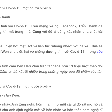
 Thành.
tính với Covid-19. Trên mạng xã hội Facebook, Trấn Thành đã
 kín mít trong nhà. Cùng với đó là dòng xác nhận pha chút hài
u hiện hơi mệt, sốt và liên tục “nhõng nhẽo” với bà xã. Chia sẻ
ri Won cho biết, hai vợ chồng dương tính với Covid-19 nhưng
sức
y tình cảm bên Hari Won trên fanpage hơn 19 triệu lượt theo dõi
“Cảm ơn bà xã rất nhiều trong những ngày qua đã chăm sóc tận
 - Hari Won.
 nhảy. Anh từng nghĩ, hôn nhân như một cái gì đó rất mơ hồ và
đã cho anh định nghĩa mới về hôn nhân và bản thân nam nghệ sĩ