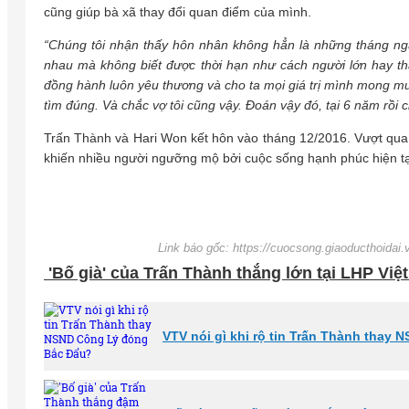
cũng giúp bà xã thay đổi quan điểm của mình.
“Chúng tôi nhận thấy hôn nhân không hẳn là những tháng ngà
nhau mà không biết được thời hạn như cách người lớn hay tha
đồng hành luôn yêu thương và cho ta mọi giá trị mình mong muố
tìm đúng. Và chắc vợ tôi cũng vậy. Đoán vậy đó, tại 6 năm rồi 
Trấn Thành và Hari Won kết hôn vào tháng 12/2016. Vượt qua 
khiến nhiều người ngưỡng mộ bởi cuộc sống hạnh phúc hiện t
Link báo gốc: https://cuocsong.giaoducthoidai.v
'Bố già' của Trấn Thành thắng lớn tại LHP Việ
VTV nói gì khi rộ tin Trấn Thành thay