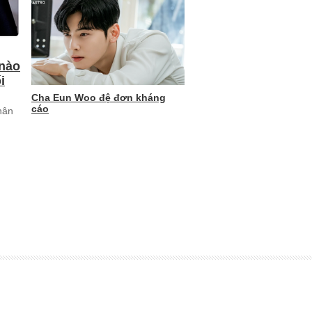
 nào
i
Cha Eun Woo đệ đơn kháng
cáo
hân