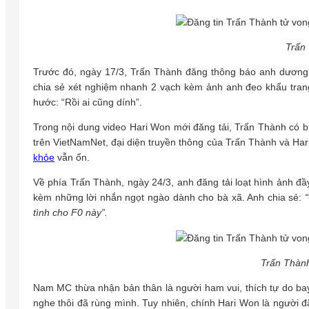
Trấn
Trước đó, ngày 17/3, Trấn Thành đăng thông báo anh dương 
chia sẻ xét nghiệm nhanh 2 vạch kèm ảnh anh đeo khẩu trang
hước: “Rồi ai cũng dính”.
Trong nội dung video Hari Won mới đăng tải, Trấn Thành có biể
trên VietNamNet, đại diện truyền thông của Trấn Thành và Ha
khỏe
vẫn ổn.
Về phía Trấn Thành, ngày 24/3, anh đăng tải loạt hình ảnh đầ
kèm những lời nhắn ngọt ngào dành cho bà xã. Anh chia sẻ:
tình cho F0 này”.
Trấn Thành
Nam MC thừa nhận bản thân là người ham vui, thích tự do bay
nghe thôi đã rùng mình. Tuy nhiên, chính Hari Won là người 