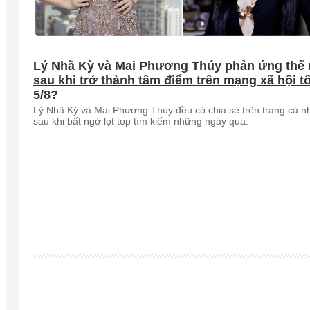
Lý Nhã Kỳ và Mai Phương Thúy phản ứng thế
sau khi trở thành tâm điểm trên mạng xã hội tố
5/8?
Lý Nhã Kỳ và Mai Phương Thúy đều có chia sẻ trên trang cá n
sau khi bất ngờ lọt top tìm kiếm những ngày qua.