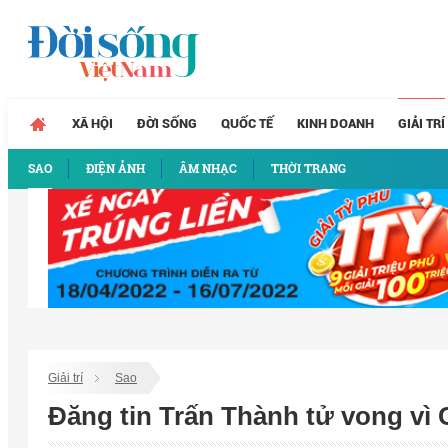
XÃ HỘI
ĐỜI SỐNG
QUỐC TẾ
KINH DOANH
GIẢI TRÍ
SAO
ĐIỆN ẢNH
ÂM NHẠC
THỜI TRANG
Giải trí
Sao
Đăng tin Trấn Thành tử vong vì 