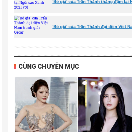
'Bố già' của Trấn Thành thắng đậm tại 
'Bố già' của Trấn Thành đại diện Việt N
CÙNG CHUYÊN MỤC