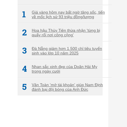
1
Giá vàng hôm nay bất ngờ tăng sốc, tiến
về mốc lịch sử 93 triệu đồng/lượng
2
Hoa hậu Thùy Tiên thừa nhận 'từng bị
quấy rối nơi công cộng'
3
Đà Nẵng giảm hơn 1.500 chỉ tiêu tuyển
sinh vào lớp 10 năm 2025
4
Nhan sắc xinh đẹp của Doãn Hải My
trong ngày cưới
5
Văn Toàn 'mở tài khoản' giúp Nam Định
đánh bại đội bóng của Anh Đức