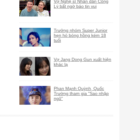
Vợ Nghệ sĩ Nhân dân Công
Lý bất ngờ báo tin vui
Trưởng nhóm Super Junior
hẹn hò bóng hồng kém 18
tuổi
Vợ Jang Dong Gun xuất hiện
khác lạ
Phan Mạnh Quỳnh, Quốc
Trường tham gia "Sao nhập
ngũ"