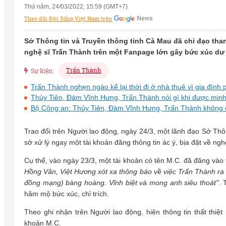
Thứ năm, 24/03/2022, 15:59 (GMT+7)
Theo dõi Đời Sống Việt Nam trên
Sở Thông tin và Truyền thông tỉnh Cà Mau đã chỉ đạo thanh 
nghệ sĩ Trấn Thành trên một Fanpage lớn gây bức xúc dư 
Trấn Thành
Sự kiện:
Trấn Thành nghẹn ngào kể lại thời đi ở nhà thuê vì gia đình 
Thủy Tiên, Đàm Vĩnh Hưng, Trấn Thành nói gì khi được minh
Bộ Công an: Thủy Tiên, Đàm Vĩnh Hưng, Trấn Thành không ch
Trao đổi trên Người lao động, ngày 24/3, một lãnh đạo Sở Thôn
sở xử lý ngay một tài khoản đăng thông tin ác ý, bịa đặt về ngh
Cụ thể, vào ngày 23/3, một tài khoản có tên M.C. đã đăng và
Hồng Vân, Việt Hương xót xa thông báo về việc Trấn Thành ra 
đồng mạng) bàng hoàng. Vĩnh biệt và mong anh siêu thoát"
. 
hâm mộ bức xúc, chỉ trích.
Theo ghi nhận trên Người lao động, hiện thông tin thất th
khoản M.C.