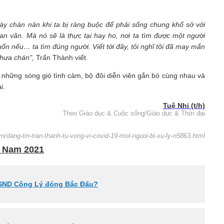
y chán nản khi ta bị ràng buộc để phải sống chung khổ sở với
n vãn. Mà nó sẽ là thực tại hay ho, nơi ta tìm được một người
n nếu… ta tìm đúng người. Viết tới đây, tôi nghĩ tôi đã may mắn
chưa chán",
Trấn Thành viết.
những sóng gió tình cảm, bộ đôi diễn viên gắn bó cùng nhau và
ại.
Tuệ Nhi (t/h)
Theo Giáo dục & Cuộc sống/Giáo dục & Thời đại
n/dang-tin-tran-thanh-tu-vong-vi-covid-19-mot-nguoi-bi-xu-ly-n5863.html
t Nam 2021
 NSND Công Lý đóng Bắc Đẩu?