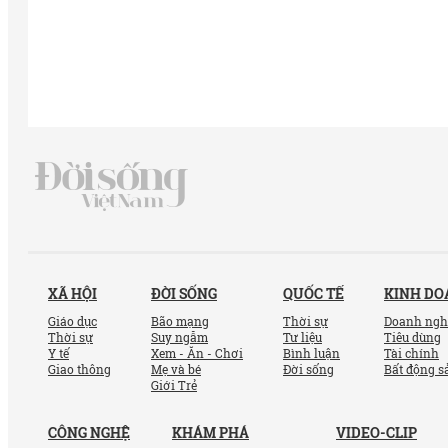
XÃ HỘI
ĐỜI SỐNG
QUỐC TẾ
KINH D
Giáo dục
Bão mạng
Thời sự
Doanh ngh
Thời sự
Suy ngẫm
Tư liệu
Tiêu dùng
Y tế
Xem - Ăn - Chơi
Bình luận
Tài chính
Giao thông
Mẹ và bé
Đời sống
Bất động s
Giới Trẻ
CÔNG NGHỆ
KHÁM PHÁ
VIDEO-CLIP