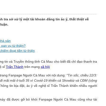
tra sở xử lý một tài khoản đăng tin ác ý, thất thiệt về
luận.
phá sản
 oan vụ từ thiện?
iếm đoạt tiền từ thiện
g tin và Truyền thông tỉnh Cà Mau cho biết đã chỉ đạo thanh tra
ệ sĩ
Trấn Thành
trên mạng
xã hội
o trang Fanpage Người Cà Mau với nội dung:
"Tin sốc, chiều 22/3:
đi mãi mãi ở tuổi 35 vì Covid-19 khiến cả Showbiz và CĐM (cộng
Thông tin bịa đặt, ác ý về nghệ sĩ Trấn Thành khiến nhiều người
iệt này đã được gỡ bỏ khỏi Fanpage Người Cà Mau cũng như tài