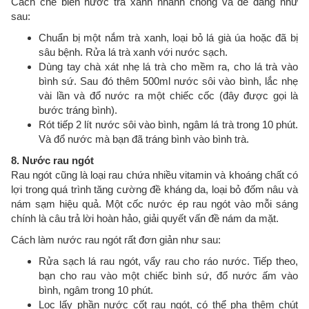
Cách chế biến nước trà xanh nhanh chóng và dễ dàng như
sau:
Chuẩn bị một nắm trà xanh, loại bỏ lá già úa hoặc đã bị
sâu bệnh. Rửa lá trà xanh với nước sạch.
Dùng tay chà xát nhẹ lá trà cho mềm ra, cho lá trà vào
bình sứ. Sau đó thêm 500ml nước sôi vào bình, lắc nhẹ
vài lần và đổ nước ra một chiếc cốc (đây được gọi là
bước tráng bình).
Rót tiếp 2 lít nước sôi vào bình, ngâm lá trà trong 10 phút.
Và đổ nước mà bạn đã tráng bình vào bình trà.
8. Nước rau ngót
Rau ngót cũng là loại rau chứa nhiều vitamin và khoáng chất có
lợi trong quá trình tăng cường đề kháng da, loại bỏ đốm nâu và
nám sạm hiệu quả. Một cốc nước ép rau ngót vào mỗi sáng
chính là câu trả lời hoàn hảo, giải quyết vấn đề nám da mặt.
Cách làm nước rau ngót rất đơn giản như sau:
Rửa sạch lá rau ngót, vẩy rau cho ráo nước. Tiếp theo,
bạn cho rau vào một chiếc bình sứ, đổ nước ấm vào
bình, ngâm trong 10 phút.
Lọc lấy phần nước cốt rau ngót, có thể pha thêm chút