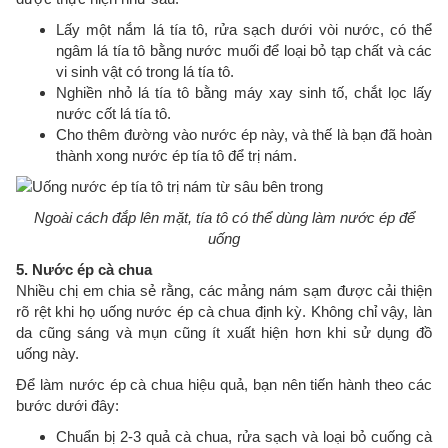
Lấy một nắm lá tía tô, rửa sạch dưới vòi nước, có thể
ngâm lá tía tô bằng nước muối để loại bỏ tạp chất và các
vi sinh vật có trong lá tía tô.
Nghiền nhỏ lá tía tô bằng máy xay sinh tố, chắt lọc lấy
nước cốt lá tía tô.
Cho thêm đường vào nước ép này, và thế là bạn đã hoàn
thành xong nước ép tía tô để trị nám.
Ngoài cách đắp lên mặt, tía tô có thể dùng làm nước ép để
uống
5. Nước ép cà chua
Nhiều chị em chia sẻ rằng, các mảng nám sạm được cải thiện
rõ rệt khi họ uống nước ép cà chua định kỳ. Không chỉ vậy, làn
da cũng sáng và mụn cũng ít xuất hiện hơn khi sử dụng đồ
uống này.
Để làm nước ép cà chua hiệu quả, bạn nên tiến hành theo các
bước dưới đây:
Chuẩn bị 2-3 quả cà chua, rửa sạch và loại bỏ cuống cà