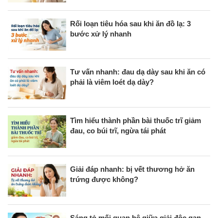
Rối loạn tiêu hóa sau khi ăn đồ lạ: 3
bước xử lý nhanh
Tư vấn nhanh: đau dạ dày sau khi ăn có
phải là viêm loét dạ dày?
Tìm hiểu thành phần bài thuốc trĩ giảm
đau, co búi trĩ, ngừa tái phát
Giải đáp nhanh: bị vết thương hở ăn
trứng được không?
Sáng tỏ mối quan hệ giữa giải độc gan