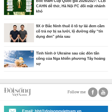
Bốc thăm Cúp Quốc gia 2026/2027: CLB
CAHN dễ thở, Hà Nội FC đối mặt nhánh
khó
9X ở Bắc Ninh thuê ô tô tự lái đem cầm
cố trả nợ bị sa lưới, lộ đường dây “tín
dụng đen” phía sau
Tình hình ở Ukraine sau các đòn tấn
công của Nga khiến phương Tây hoảng
sợ
Follow me
Email: bbt@doisongvietnam.vn