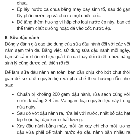
chua.
Ép lấy nước cà chua bằng máy xay sinh tố, sau đó gạn
lấy phần nước ép và cho ra một chiếc cốc.
Để tăng thêm hương vị hấp cho loại nước ép này, bạn có
thể thêm chút đường hoặc đá vào cốc nước ép.
6. Sữa đậu nành
Đông y đánh giá cao tác dụng của sữa đậu nành đối với các vết
nám sạm trên da. Bằng việc sử dụng sữa đậu nành mỗi ngày,
bạn sẽ cảm nhận rõ hiệu quả trên da thay đổi rõ rệt, chức năng
sinh lý cũng được cải thiện rõ rệt.
Để làm sữa đậu nành an toàn, bạn cần chịu khó bớt chút thời
gian để sơ chế nguyên liệu và pha chế theo hướng dẫn như
sau:
Chuẩn bị khoảng 200 gam đậu nành, rửa sạch cùng với
nước khoảng 3-4 lần. Và ngâm loại nguyên liệu này trong
nửa ngày.
Sau đó vớt đậu nành ra, rửa lại với nước, nhặt bỏ các hạt
lép hoặc hạt đậu kém chất lượng.
Xay đậu nành bằng máy, mỗi lần xay chỉ cho một lượng
đậu vừa phải để tránh nước ép đậu nành bắn nhiều ra