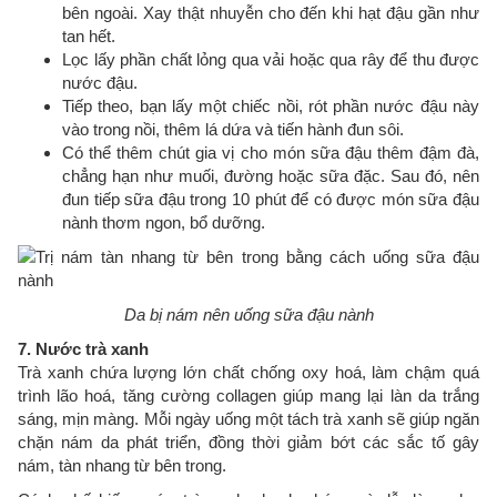
bên ngoài. Xay thật nhuyễn cho đến khi hạt đậu gần như
tan hết.
Lọc lấy phần chất lỏng qua vải hoặc qua rây để thu được
nước đậu.
Tiếp theo, bạn lấy một chiếc nồi, rót phần nước đậu này
vào trong nồi, thêm lá dứa và tiến hành đun sôi.
Có thể thêm chút gia vị cho món sữa đậu thêm đậm đà,
chẳng hạn như muối, đường hoặc sữa đặc. Sau đó, nên
đun tiếp sữa đậu trong 10 phút để có được món sữa đậu
nành thơm ngon, bổ dưỡng.
Da bị nám nên uống sữa đậu nành
7. Nước trà xanh
Trà xanh chứa lượng lớn chất chống oxy hoá, làm chậm quá
trình lão hoá, tăng cường collagen giúp mang lại làn da trắng
sáng, mịn màng. Mỗi ngày uống một tách trà xanh sẽ giúp ngăn
chặn nám da phát triển, đồng thời giảm bớt các sắc tố gây
nám, tàn nhang từ bên trong.