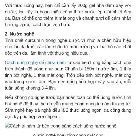
Với thức uống này, bạn chỉ cần lấy 200g gel nha đam xay với
nước, lọc rây là hoàn thiện công thức nước ép giải nhiệt đẹp
da. Bạn có thể cho thêm ít mật ong và chanh tươi để cảm nhận
hương vị một cách trọn vẹn hơn.
2. Nước nghệ
Tinh chất curcumin trong nghệ được ví như lá chắn hữu hiệu
cho làn da khỏi các tác nhân từ môi trường và loại bỏ các chất
độc trên da, làm lành vết thương hiệu quả.
Cách dùng nghệ để chữa nám
từ sâu bên trong bằng cách chế
biến thành đồ uống như sau: Chuẩn bị 150ml nước ấm, 1 thìa
tinh bột nghệ, 1 thìa mật ong. Trộn đều tinh bột nghệ, mật ong
vào trong nước ấm. Bạn nên uống hỗn hợp này sau ăn, mỗi
tuần uống khoảng 3-4 lần.
Nếu không có nghệ tươi, bạn hoàn toàn có thể uống nước tinh
bột nghệ để thay thế do vẫn mang công dụng trị nám tương tự.
Sữa nghệ hay trà nghệ đều là 2 thức uống ngon, đa công dụng
cực kỳ phù hợp với chị em.
Nước nghệ pha uống cùng mật ong