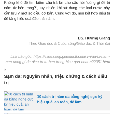
Không khó để tìm kiếm câu trả lời cho câu hỏi “uống gì để trị
nám từ bên trong?”, tuy nhiên khi sử dụng các loại nước này
cần lưu ý một số điều cơ bản. Cùng với đó, nên kết hợp điều trị
để tăng hiệu quả đào thải nám.
DS. Hương Giang
Theo Giáo dục & Cuộc sống/Giáo dục & Thời đại
Link báo gốc: https://cuocsong.giaoducthoidai.vn/da-bi-nam-
nen-uong-gi-de-dieu-tri-tu-ben-trong-hieu-qua-nhat-n22351.html
Sạm da: Nguyên nhân, triệu chứng & cách điều
trị
10 cách trị nám da bằng nghệ cực kỳ
hiệu quả, an toàn, dễ làm