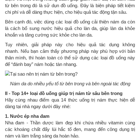
từ bên trong đó là sử dụn đồ uống. Đây là biện pháp tiết kiệm
chi phí và dễ dàng thực hiện, cho hiệu quả tác động tận sâu.
Bên cạnh đó, việc dùng các loại đồ uống cải thiện nám da còn
là cách bổ sung nước hiệu quả cho làn da, giúp làn da khỏe
khoắn và tăng cường sức khỏe cho làn da.
Tuy nhiên, giải pháp này cho hiệu quả tác dụng không
nhanh. Nếu bạn cảm thấy phương pháp này phù hợp với bản
thân mình, thì hoàn toàn có thể sử dụng các loại đồ uống này
để “đánh bay” nám hoặc tàn nhang.
Nám da do nhiều yếu tố từ bên trong và bên ngoài tác động
II - Top 14+ loại đồ uống giúp trị nám từ sâu bên trong
Hãy cùng nhau điểm qua 14 thức uống trị nám thực hiện dễ
dàng tại nhà ngay dưới đây nhé:
1. Nước ép nha đam
Nha đam - Thần dược làm đẹp khi chứa nhiều vitamin cùng
các khoáng chất đẩy lùi hắc tố đen, mang đến công dụng trị
nám và làm trắng sáng da hoàn hảo.