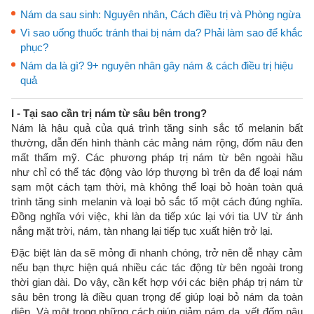
Nám da sau sinh: Nguyên nhân, Cách điều trị và Phòng ngừa
Vì sao uống thuốc tránh thai bị nám da? Phải làm sao để khắc
phục?
Nám da là gì? 9+ nguyên nhân gây nám & cách điều trị hiệu
quả
I - Tại sao cần trị nám từ sâu bên trong?
Nám là hậu quả của quá trình tăng sinh sắc tố melanin bất
thường, dẫn đến hình thành các mảng nám rộng, đốm nâu đen
mất thẩm mỹ. Các phương pháp trị nám từ bên ngoài hầu
như chỉ có thể tác động vào lớp thượng bì trên da để loại nám
sạm một cách tạm thời, mà không thể loại bỏ hoàn toàn quá
trình tăng sinh melanin và loại bỏ sắc tố một cách đúng nghĩa.
Đồng nghĩa với việc, khi làn da tiếp xúc lại với tia UV từ ánh
nắng mặt trời, nám, tàn nhang lại tiếp tục xuất hiện trở lại.
Đặc biệt làn da sẽ mỏng đi nhanh chóng, trở nên dễ nhạy cảm
nếu bạn thực hiện quá nhiều các tác động từ bên ngoài trong
thời gian dài. Do vậy, cần kết hợp với các biện pháp trị nám từ
sâu bên trong là điều quan trọng để giúp loại bỏ nám da toàn
diện. Và một trong những cách giúp giảm nám da, vết đốm nâu