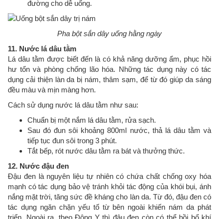
đường cho dễ uống.
Pha bột sắn dây uống hằng ngày
11. Nước lá dâu tằm
Lá dâu tằm được biết đến là có khả năng dưỡng ẩm, phục hồi
hư tổn và phòng chống lão hóa. Những tác dụng này có tác
dụng cải thiện làn da bị nám, thâm sạm, để từ đó giúp da sáng
đều màu và mịn màng hơn.
Cách sử dụng nước lá dâu tằm như sau:
Chuẩn bị một nắm lá dâu tằm, rửa sạch.
Sau đó đun sôi khoảng 800ml nước, thả lá dâu tằm và
tiếp tục đun sôi trong 3 phút.
Tắt bếp, rót nước dâu tằm ra bát và thưởng thức.
12. Nước đậu đen
Đậu đen là nguyên liệu tự nhiên có chứa chất chống oxy hóa
mạnh có tác dụng bảo vệ tránh khỏi tác động của khói bụi, ánh
nắng mặt trời, tăng sức đề kháng cho làn da. Từ đó, đậu đen có
tác dụng ngăn chặn yếu tố từ bên ngoài khiến nám da phát
triển. Ngoài ra, theo Đông Y thì đậu đen còn có thể bồi bổ khí