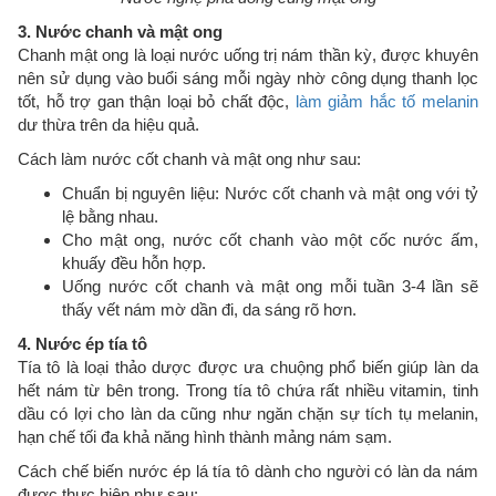
3. Nước chanh và mật ong
Chanh mật ong là loại nước uống trị nám thần kỳ, được khuyên
nên sử dụng vào buổi sáng mỗi ngày nhờ công dụng thanh lọc
tốt, hỗ trợ gan thận loại bỏ chất độc,
làm giảm hắc tố melanin
dư thừa trên da hiệu quả.
Cách làm nước cốt chanh và mật ong như sau:
Chuẩn bị nguyên liệu: Nước cốt chanh và mật ong với tỷ
lệ bằng nhau.
Cho mật ong, nước cốt chanh vào một cốc nước ấm,
khuấy đều hỗn hợp.
Uống nước cốt chanh và mật ong mỗi tuần 3-4 lần sẽ
thấy vết nám mờ dần đi, da sáng rõ hơn.
4. Nước ép tía tô
Tía tô là loại thảo dược được ưa chuộng phổ biến giúp làn da
hết nám từ bên trong. Trong tía tô chứa rất nhiều vitamin, tinh
dầu có lợi cho làn da cũng như ngăn chặn sự tích tụ melanin,
hạn chế tối đa khả năng hình thành mảng nám sạm.
Cách chế biến nước ép lá tía tô dành cho người có làn da nám
được thực hiện như sau: