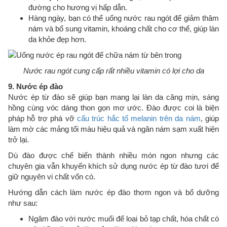
đường cho hương vị hấp dẫn.
Hàng ngày, bạn có thể uống nước rau ngót để giảm thâm
nám và bổ sung vitamin, khoáng chất cho cơ thể, giúp làn
da khỏe đẹp hơn.
Nước rau ngót cung cấp rất nhiều vitamin có lợi cho da
9. Nước ép đào
Nước ép từ đào sẽ giúp bạn mang lại làn da căng mịn, sáng
hồng cùng vóc dáng thon gọn mơ ước. Đào được coi là biện
pháp hỗ trợ phá vỡ
cấu trúc hắc tố melanin trên da nám
, giúp
làm mờ các mảng tối màu hiệu quả và ngăn nám sạm xuất hiện
trở lại.
Dù đào được chế biến thành nhiều món ngon nhưng các
chuyên gia vẫn khuyến khích sử dụng nước ép từ đào tươi để
giữ nguyên vi chất vốn có.
Hướng dẫn cách làm nước ép đào thơm ngon và bổ dưỡng
như sau:
Ngâm đào với nước muối để loại bỏ tạp chất, hóa chất có