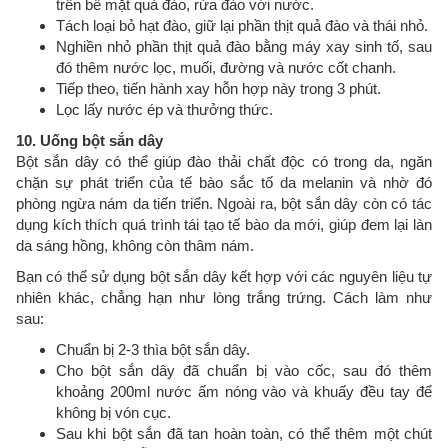
trên bề mặt quả đào, rửa đào với nước.
Tách loại bỏ hạt đào, giữ lại phần thịt quả đào và thái nhỏ.
Nghiền nhỏ phần thịt quả đào bằng máy xay sinh tố, sau
đó thêm nước lọc, muối, đường và nước cốt chanh.
Tiếp theo, tiến hành xay hỗn hợp này trong 3 phút.
Lọc lấy nước ép và thưởng thức.
10. Uống bột sắn dây
Bột sắn dây có thể giúp đào thải chất độc có trong da, ngăn
chặn sự phát triển của tế bào sắc tố da melanin và nhờ đó
phòng ngừa nám da tiến triển. Ngoài ra, bột sắn dây còn có tác
dụng kích thích quá trình tái tạo tế bào da mới, giúp đem lại làn
da sáng hồng, không còn thâm nám.
Bạn có thể sử dụng bột sắn dây kết hợp với các nguyên liệu tự
nhiên khác, chẳng hạn như lòng trắng trứng. Cách làm như
sau:
Chuẩn bị 2-3 thìa bột sắn dây.
Cho bột sắn dây đã chuẩn bị vào cốc, sau đó thêm
khoảng 200ml nước ấm nóng vào và khuấy đều tay để
không bị vón cục.
Sau khi bột sắn đã tan hoàn toàn, có thể thêm một chút