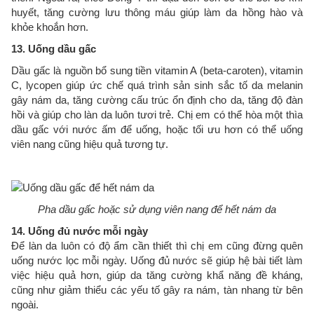
huyết, tăng cường lưu thông máu giúp làm da hồng hào và
khỏe khoắn hơn.
13. Uống dầu gấc
Dầu gấc là nguồn bổ sung tiền vitamin A (beta-caroten), vitamin
C, lycopen giúp ức chế quá trình sản sinh sắc tố da melanin
gây nám da, tăng cường cấu trúc ổn định cho da, tăng độ đàn
hồi và giúp cho làn da luôn tươi trẻ. Chị em có thể hòa một thìa
dầu gấc với nước ấm để uống, hoặc tối ưu hơn có thể uống
viên nang cũng hiệu quả tương tự.
Pha dầu gấc hoặc sử dụng viên nang để hết nám da
14. Uống đủ nước mỗi ngày
Để làn da luôn có độ ẩm cần thiết thì chị em cũng đừng quên
uống nước lọc mỗi ngày. Uống đủ nước sẽ giúp hệ bài tiết làm
việc hiệu quả hơn, giúp da tăng cường khẩ năng đề kháng,
cũng như giảm thiểu các yếu tố gây ra nám, tàn nhang từ bên
ngoài.