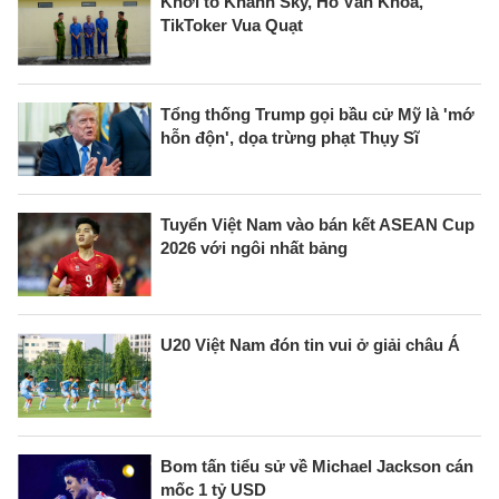
Khởi tố Khánh Sky, Hồ Văn Khoa,
TikToker Vua Quạt
Tổng thống Trump gọi bầu cử Mỹ là 'mớ
hỗn độn', dọa trừng phạt Thụy Sĩ
Tuyển Việt Nam vào bán kết ASEAN Cup
2026 với ngôi nhất bảng
U20 Việt Nam đón tin vui ở giải châu Á
Bom tấn tiểu sử về Michael Jackson cán
mốc 1 tỷ USD