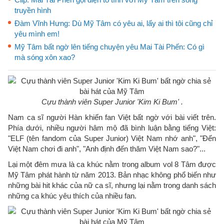
truyền hình
Đàm Vĩnh Hưng: Dù Mỹ Tâm có yêu ai, lấy ai thì tôi cũng chỉ
yêu mình em!
Mỹ Tâm bất ngờ lên tiếng chuyện yêu Mai Tài Phến: Có gì
mà sóng xôn xao?
Cựu thành viên Super Junior 'Kim Ki Bum' .
Nam ca sĩ người Hàn khiến fan Việt bất ngờ với bài viết trên.
Phía dưới, nhiều người hâm mộ đã bình luận bằng tiếng Việt:
"ELF (tên fandom của Super Junior) Việt Nam nhớ anh", "Đến
Việt Nam chơi đi anh", "Anh định đến thăm Việt Nam sao?"...
Lại một đêm mưa là ca khúc nằm trong album vol 8 Tâm được
Mỹ Tâm phát hành từ năm 2013. Bản nhạc không phổ biến như
những bài hit khác của nữ ca sĩ, nhưng lại nằm trong danh sách
những ca khúc yêu thích của nhiều fan.