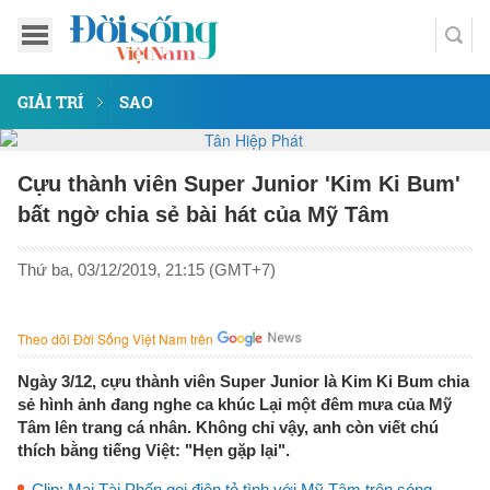
GIẢI TRÍ
SAO
Cựu thành viên Super Junior 'Kim Ki Bum'
bất ngờ chia sẻ bài hát của Mỹ Tâm
Thứ ba, 03/12/2019, 21:15 (GMT+7)
Theo dõi Đời Sống Việt Nam trên
Ngày 3/12, cựu thành viên Super Junior là Kim Ki Bum chia
sẻ hình ảnh đang nghe ca khúc Lại một đêm mưa của Mỹ
Tâm lên trang cá nhân. Không chỉ vậy, anh còn viết chú
thích bằng tiếng Việt: "Hẹn gặp lại".
Clip: Mai Tài Phến gọi điện tỏ tình với Mỹ Tâm trên sóng