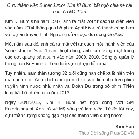
Cựu thành viên Super Junior 'Kim Ki Bum' bất ngờ chia sẻ bài
hát của Mỹ Tâm
Kim Ki Bum sinh năm 1987, anh ra mắt với tư cách là diễn viên
vào năm 2004 thông qua bộ phim April Kiss và thành công hơn
với dự án truyền hình Ngưỡng cửa cuộc đời cùng Go Ara.
Một năm sau đó, anh đã ra mắt với tư cách một thành viên của
Super Junior. Sau 4 năm hoạt động, anh tạm vắng mặt trong
các đợt quảng bá album vào năm 2009, 2010. Công ty quản lý
thông báo Ki Bum sẽ theo đuổi sự nghiệp diễn xuất.
Tuy nhiên, nam thần tượng 32 tuổi cũng hạn chế xuất hiện trên
màn ảnh nhỏ. Anh chỉ tham gia một số vai diễn nhỏ trên phim
truyền hình nước nhà, nhận vai Đoàn Dự trong bộ phim Thiên
long bát bộ phiên bản năm 2013.
Ngày 20/8/2015, Kim Ki Bum hết hợp đồng với SM
Entertainment. Anh trở về Mỹ sống và làm việc. Từ đó tới nay,
cựu thần tượng không gặp mặt các thành viên cùng nhóm.
Kim Hảo
Theo Đời sống Plus/GĐVN