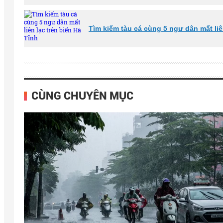
Tìm kiếm tàu cá cùng 5 ngư dân mất liê
CÙNG CHUYÊN MỤC