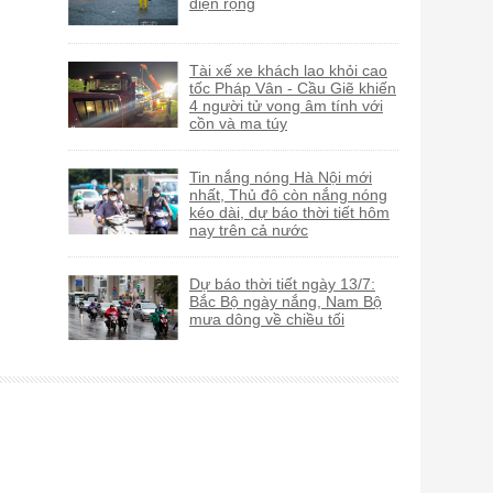
diện rộng
Tài xế xe khách lao khỏi cao
tốc Pháp Vân - Cầu Giẽ khiến
4 người tử vong âm tính với
cồn và ma túy
Tin nắng nóng Hà Nội mới
nhất, Thủ đô còn nắng nóng
kéo dài, dự báo thời tiết hôm
nay trên cả nước
Dự báo thời tiết ngày 13/7:
Bắc Bộ ngày nắng, Nam Bộ
mưa dông về chiều tối