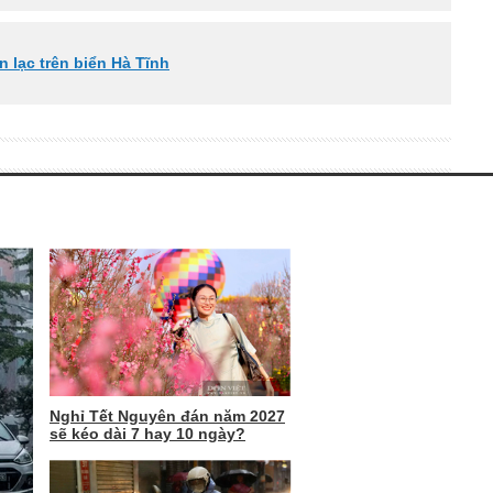
n lạc trên biển Hà Tĩnh
Nghỉ Tết Nguyên đán năm 2027
sẽ kéo dài 7 hay 10 ngày?