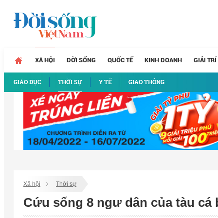
XÃ HỘI
ĐỜI SỐNG
QUỐC TẾ
KINH DOANH
GIẢI TRÍ
GIÁO DỤC
THỜI SỰ
Y TẾ
GIAO THÔNG
Xã hội
Thời sự
Cứu sống 8 ngư dân của tàu cá 