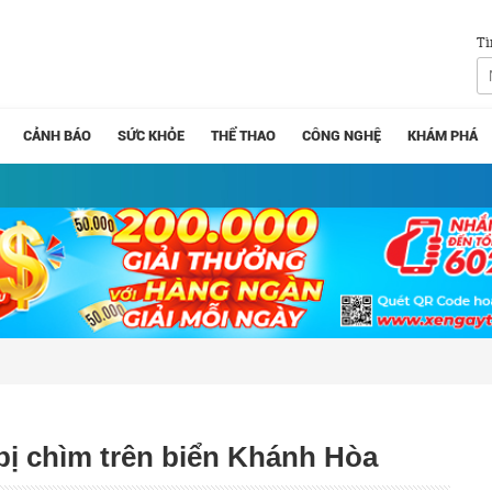
Tì
CẢNH BÁO
SỨC KHỎE
THỂ THAO
CÔNG NGHỆ
KHÁM PHÁ
bị chìm trên biển Khánh Hòa