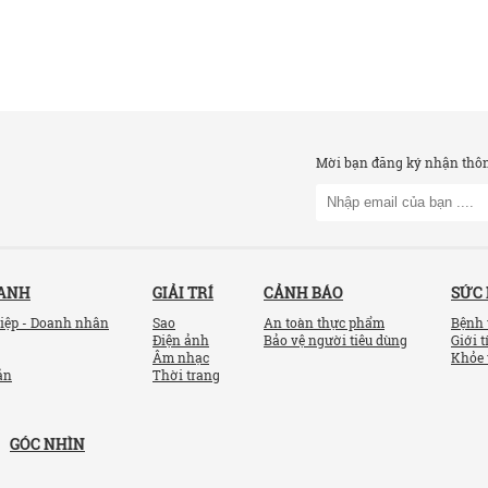
Mời bạn đăng ký nhận thông
OANH
GIẢI TRÍ
CẢNH BÁO
SỨC
iệp - Doanh nhân
Sao
An toàn thực phẩm
Bệnh 
Điện ảnh
Bảo vệ người tiêu dùng
Giới t
Âm nhạc
Khỏe 
ản
Thời trang
GÓC NHÌN