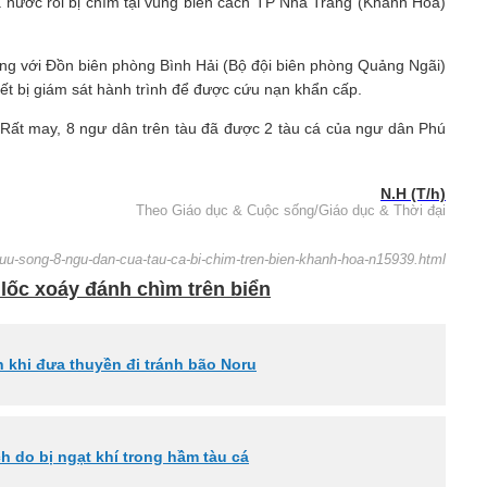
 nước rồi bị chìm tại vùng biển cách TP Nha Trang (Khánh Hòa)
ng với Đồn biên phòng Bình Hải (Bộ đội biên phòng Quảng Ngãi)
t bị giám sát hành trình để được cứu nạn khẩn cấp.
 Rất may, 8 ngư dân trên tàu đã được 2 tàu cá của ngư dân Phú
N.H (T/h)
Theo Giáo dục & Cuộc sống/Giáo dục & Thời đại
cuu-song-8-ngu-dan-cua-tau-ca-bi-chim-tren-bien-khanh-hoa-n15939.html
 lốc xoáy đánh chìm trên biển
n khi đưa thuyền đi tránh bão Noru
h do bị ngạt khí trong hầm tàu cá