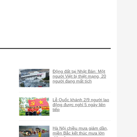
Động đất tại Nhật Bản: Một
người Việt bị thiệt mạng, 20
người đang mất tích
Lễ Quốc khánh 2/9 người lao
động được nghỉ 5 ngày liên
tiếp
Hà Nội chiều mưa giảm dần,
miền Bắc kết thúc mưa lớn