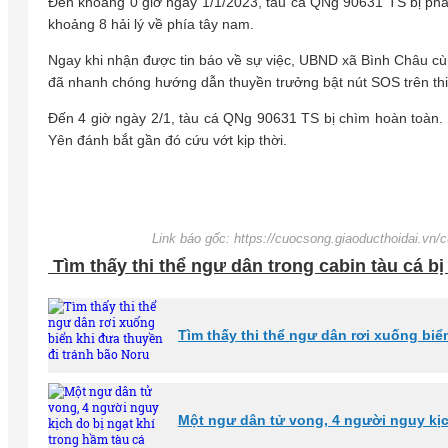
Đến khoảng 0 giờ ngày 1/1/2023, tàu cá QNg 90631 TS bị phá
khoảng 8 hải lý về phía tây nam.
Ngay khi nhận được tin báo về sự việc, UBND xã Bình Châu cù
đã nhanh chóng hướng dẫn thuyền trưởng bật nút SOS trên thiế
Đến 4 giờ ngày 2/1, tàu cá QNg 90631 TS bị chìm hoàn toàn.
Yên đánh bắt gần đó cứu vớt kịp thời.
Link báo gốc: https://cuocsong.giaoducthoidai.vn/
Tìm thấy thi thể ngư dân trong cabin tàu cá bị
Tìm thấy thi thể ngư dân rơi xuống biể
Một ngư dân tử vong, 4 người nguy kịc