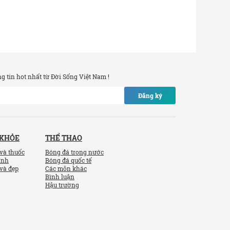
 tin hot nhất từ Đời Sống Việt Nam !
Đăng ký
 KHỎE
THỂ THAO
và thuốc
Bóng đá trong nước
ính
Bóng đá quốc tế
và đẹp
Các môn khác
Bình luận
Hậu trường