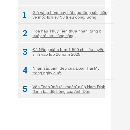
1
Giá vàng hôm nay bất ngờ tăng sốc, tiến
về mốc lịch sử 93 triệu đồng/lượng
2
Hoa hậu Thùy Tiên thừa nhận 'từng bị
quấy rối nơi công cộng'
3
Đà Nẵng giảm hơn 1.500 chỉ tiêu tuyển
sinh vào lớp 10 năm 2025
4
Nhan sắc xinh đẹp của Doãn Hải My
trong ngày cưới
5
Văn Toàn 'mở tài khoản' giúp Nam Định
đánh bại đội bóng của Anh Đức