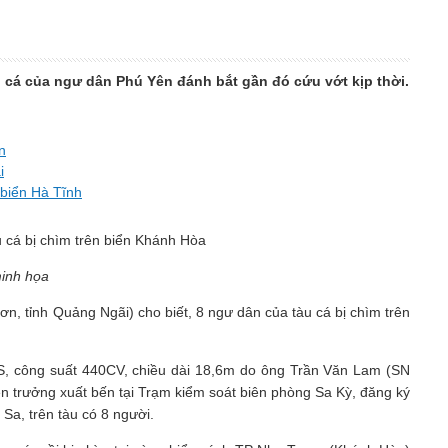
u cá của ngư dân Phú Yên đánh bắt gần đó cứu vớt kịp thời.
n
i
 biển Hà Tĩnh
inh họa
n, tỉnh Quảng Ngãi) cho biết, 8 ngư dân của tàu cá bị chìm trên
S, công suất 440CV, chiều dài 18,6m do ông Trần Văn Lam (SN
ền trưởng xuất bến tại Trạm kiểm soát biên phòng Sa Kỳ, đăng ký
Sa, trên tàu có 8 người.