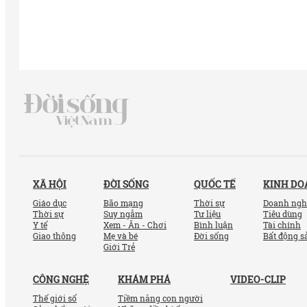
XÃ HỘI
ĐỜI SỐNG
QUỐC TẾ
KINH D
Giáo dục
Bão mạng
Thời sự
Doanh ngh
Thời sự
Suy ngẫm
Tư liệu
Tiêu dùng
Y tế
Xem - Ăn - Chơi
Bình luận
Tài chính
Giao thông
Mẹ và bé
Đời sống
Bất động s
Giới Trẻ
CÔNG NGHỆ
KHÁM PHÁ
VIDEO-CLIP
Thế giới số
Tiềm năng con người