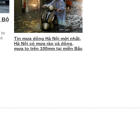
m Bộ
 to
có
Tin mưa dông Hà Nội mới nhất,
Hà Nội có mưa rào và dông,
mưa to trên 100mm tại miền Bắc