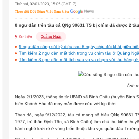
Thứ hai, 02/01/2023, 15:05 (GMT+7)
Theo dõi Đời Sống Việt Nam trên
8 ngư dân trên tàu cá QNg 90631 TS bị chìm đã được 2 tà
Quảng Ngãi
Sự kiện:
9 ngư dân sống sót kỳ diệu sau 6 ngày chịu đói khát giữa biể
Tìm kiếm 2 ngư dân mất tích trong vụ chìm tàu ở Quảng Ngã
Tìm kiếm 3 ngư dân mất tích sau vụ va chạm với tàu hàng ở
Ảnh m
Ngày 2/1/2023, thông tin từ UBND xã Bình Châu (huyện Bình Sơ
biển Khánh Hòa đã may mắn được cứu vớt kịp thời.
Theo đó, ngày 9/12/2022, tàu cá mang số hiệu QNg 90631 T
1977, trú thôn Định Tân, xã Bình Châu) làm chủ tàu kiêm thuy
hành nghề lưới rê ở vùng biển thuộc khu vực quần đảo Trường 