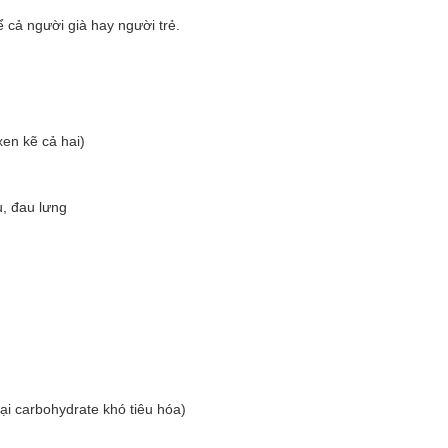
ể cả người già hay người trẻ.
xen kẽ cả hai)
u, đau lưng
i carbohydrate khó tiêu hóa)