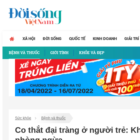
XÃ HỘI
ĐỜI SỐNG
QUỐC TẾ
KINH DOANH
GIẢI TRÍ
BỆNH VÀ THUỐC
GIỚI TÍNH
KHỎE VÀ ĐẸP
Sức khỏe
Bệnh và thuốc
Co thắt đại tràng ở người trẻ: 