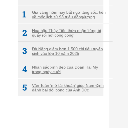
1
Giá vàng hôm nay bất ngờ tăng sốc, tiến
về mốc lịch sử 93 triệu đồng/lượng
2
Hoa hậu Thùy Tiên thừa nhận 'từng bị
quấy rối nơi công cộng'
3
Đà Nẵng giảm hơn 1.500 chỉ tiêu tuyển
sinh vào lớp 10 năm 2025
4
Nhan sắc xinh đẹp của Doãn Hải My
trong ngày cưới
5
Văn Toàn 'mở tài khoản' giúp Nam Định
đánh bại đội bóng của Anh Đức