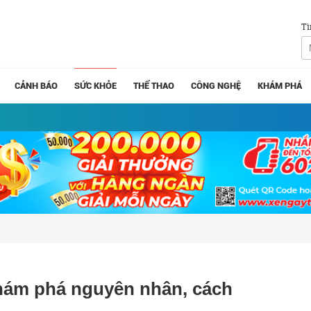
Tì
CẢNH BÁO
SỨC KHỎE
THỂ THAO
CÔNG NGHỆ
KHÁM PHÁ
Khám phá nguyên nhân, cách