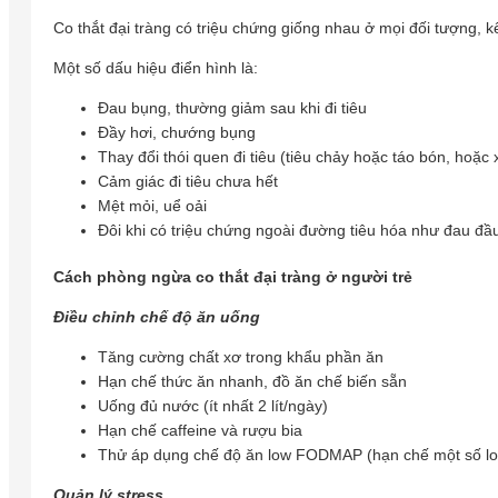
Co thắt đại tràng có triệu chứng giống nhau ở mọi đối tượng, k
Một số dấu hiệu điển hình là:
Đau bụng, thường giảm sau khi đi tiêu
Đầy hơi, chướng bụng
Thay đổi thói quen đi tiêu (tiêu chảy hoặc táo bón, hoặc 
Cảm giác đi tiêu chưa hết
Mệt mỏi, uể oải
Đôi khi có triệu chứng ngoài đường tiêu hóa như đau đầ
Cách phòng ngừa co thắt đại tràng ở người trẻ
Điều chỉnh chế độ ăn uống
Tăng cường chất xơ trong khẩu phần ăn
Hạn chế thức ăn nhanh, đồ ăn chế biến sẵn
Uống đủ nước (ít nhất 2 lít/ngày)
Hạn chế caffeine và rượu bia
Thử áp dụng chế độ ăn low FODMAP (hạn chế một số loạ
Quản lý stress