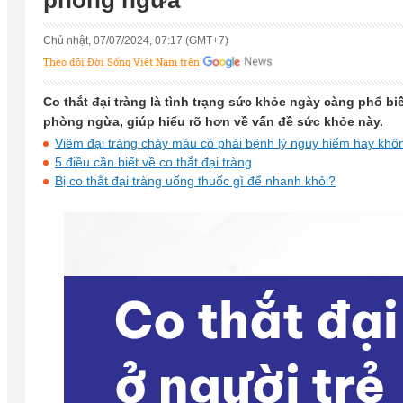
phòng ngừa
Chủ nhật, 07/07/2024, 07:17 (GMT+7)
Theo dõi Đời Sống Việt Nam trên
Co thắt đại tràng là tình trạng sức khỏe ngày càng phổ bi
phòng ngừa, giúp hiểu rõ hơn về vấn đề sức khỏe này.
Viêm đại tràng chảy máu có phải bệnh lý nguy hiểm hay khô
5 điều cần biết về co thắt đại tràng
Bị co thắt đại tràng uống thuốc gì để nhanh khỏi?