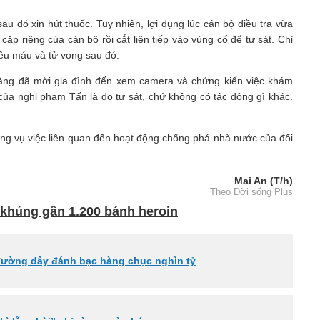
sau đó xin hút thuốc. Tuy nhiên, lợi dụng lúc cán bộ điều tra vừa
cặp riêng của cán bộ rồi cắt liên tiếp vào vùng cổ để tự sát. Chỉ
hiều máu và tử vong sau đó.
ăng đã mời gia đình đến xem camera và chứng kiến việc khám
 của nghi phạm Tấn là do tự sát, chứ không có tác động gì khác.
hững vụ việc liên quan đến hoạt động chống phá nhà nước của đối
Mai An (T/h)
Theo Đời sống Plus
 khủng gần 1.200 bánh heroin
đường dây đánh bạc hàng chục nghìn tỷ