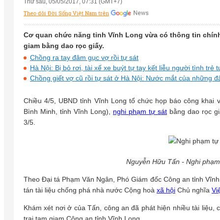
Thứ sáu, 05/05/2017, 07:31 (GMT+7)
Theo dõi Đời Sống Việt Nam trên
Cơ quan chức năng tỉnh Vĩnh Long vừa có thông tin chính
giam bằng dao rọc giấy.
Chồng ra tay đâm gục vợ rồi tự sát
Hà Nội: Bị bỏ rơi, tài xế xe buýt tự tay kết liễu người tình trẻ tu
Chồng giết vợ cũ rồi tự sát ở Hà Nội: Nước mắt của những đ
Chiều 4/5, UBND tỉnh Vĩnh Long tổ chức họp báo công khai
Bình Minh, tỉnh Vĩnh Long),
nghi phạm tự sát
bằng dao rọc gi
3/5.
Nguyễn Hữu Tấn - Nghi phạm t
Theo Đại tá Phạm Văn Ngân, Phó Giám đốc Công an tỉnh Vĩnh Lon
tán tài liệu chống phá nhà nước Cộng hoà
xã hội
Chủ nghĩa
Vi
Khám xét nơi ở của Tấn, công an đã phát hiện nhiều tài liệu,
trại tạm giam Công an tỉnh Vĩnh Long.