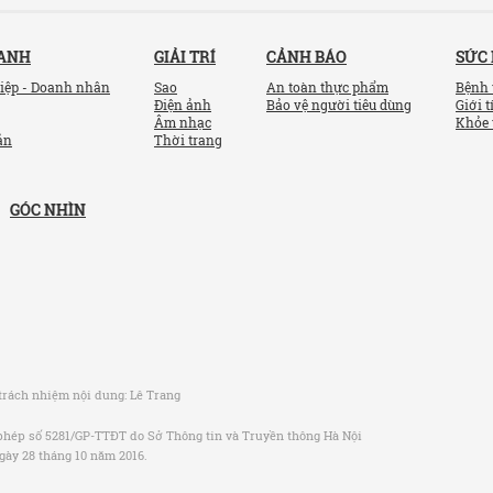
OANH
GIẢI TRÍ
CẢNH BÁO
SỨC
iệp - Doanh nhân
Sao
An toàn thực phẩm
Bệnh 
Điện ảnh
Bảo vệ người tiêu dùng
Giới t
Âm nhạc
Khỏe 
ản
Thời trang
GÓC NHÌN
trách nhiệm nội dung:
Lê Trang
phép số 5281/GP-TTĐT do Sở Thông tin và Truyền thông Hà Nội
gày 28 tháng 10 năm 2016.