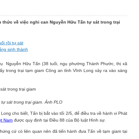
 thức về việc nghi can Nguyễn Hữu Tấn tự sát trong trại
ổi rồi tự sát
ấng sinh thành
 vụ Nguyễn Hữu Tấn (38 tuổi, ngụ phường Thành Phước, thị xã
ấy trong trại tạm giam Công an tỉnh Vĩnh Long xảy ra vào sáng
ự sát trong trại giam. Ảnh PLO
g cho biết, Tấn bị bắt vào tối 2/5, để điều tra về hành vi Phát
ệt Nam
được quy định tại Điều 88 của Bộ luật Hình sự.
 chứng cứ có liên quan nên đã tiến hành đưa Tấn về tạm giam tại