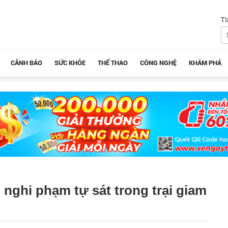
Tì
CẢNH BÁO
SỨC KHỎE
THỂ THAO
CÔNG NGHỆ
KHÁM PHÁ
nghi phạm tự sát trong trại giam