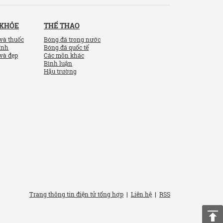
 KHỎE
THỂ THAO
và thuốc
Bóng đá trong nước
ính
Bóng đá quốc tế
và đẹp
Các môn khác
Bình luận
Hậu trường
Trang thông tin điện tử tổng hợp
|
Liên hệ
|
RSS