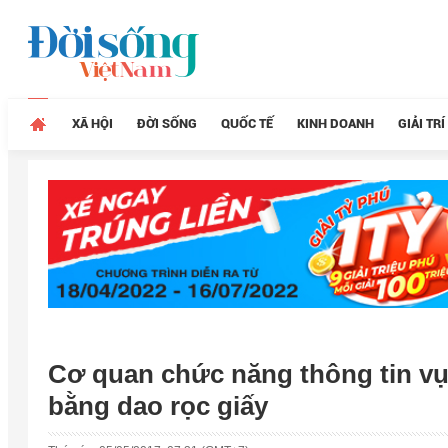
XÃ HỘI
ĐỜI SỐNG
QUỐC TẾ
KINH DOANH
GIẢI TRÍ
Cơ quan chức năng thông tin vụ 
bằng dao rọc giấy