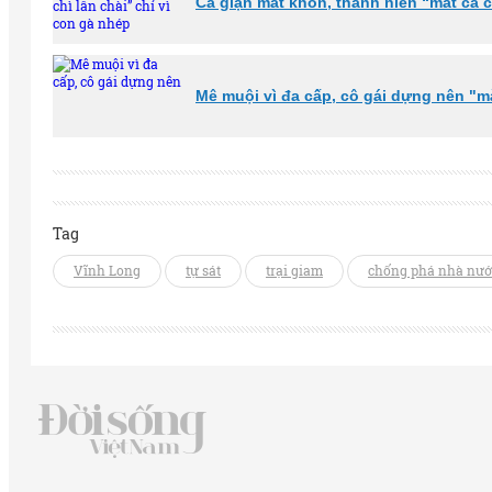
Cả giận mất khôn, thanh niên “mất cả c
Mê muội vì đa cấp, cô gái dựng nên "mà
Tag
Vĩnh Long
tự sát
trại giam
chống phá nhà nư