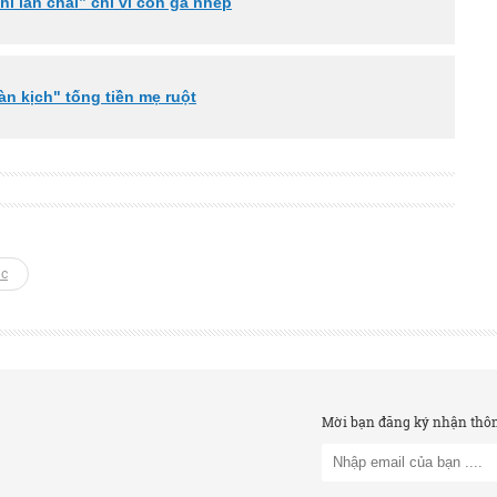
hì lẫn chài” chỉ vì con gà nhép
n kịch" tống tiền mẹ ruột
ớc
Mời bạn đăng ký nhận thông