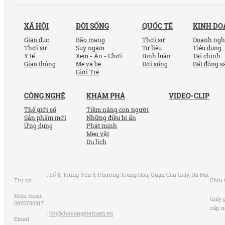
XÃ HỘI
ĐỜI SỐNG
QUỐC TẾ
KINH D
Giáo dục
Bão mạng
Thời sự
Doanh ngh
Thời sự
Suy ngẫm
Tư liệu
Tiêu dùng
Y tế
Xem - Ăn - Chơi
Bình luận
Tài chính
Giao thông
Mẹ và bé
Đời sống
Bất động s
Giới Trẻ
CÔNG NGHỆ
KHÁM PHÁ
VIDEO-CLIP
Thế giới số
Tiềm năng con người
Sản phẩm mới
Những điều bí ẩn
Ứng dụng
Phát minh
Mẹo vặt
Du lịch
:
Số 3, Trung Yên 3, Phường Trung Hòa, Quận Cầu Giấy, Hà Nội
Trụ sở
Chịu 
Điện thoại:
Giấy 
0975780917
cấp n
:
bbt@doisongvietnam.vn
Email