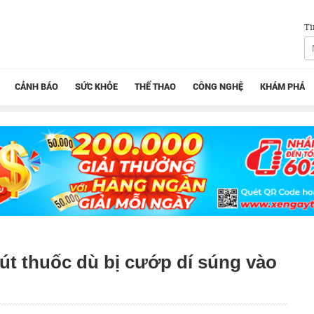
Tì
CẢNH BÁO
SỨC KHỎE
THỂ THAO
CÔNG NGHỆ
KHÁM PHÁ
út thuốc dù bị cướp dí súng vào