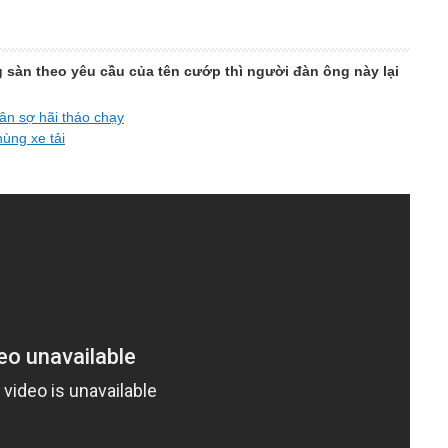
sàn theo yêu cầu của tên cướp thì người đàn ông này lại
ân sợ hãi tháo chạy
ùng xe tải