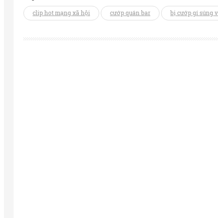
clip hot mạng xã hội
cướp quán bar
bị cướp gí súng 