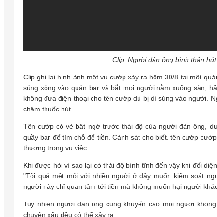
Clip: Người đàn ông bình thản hút
Clip ghi lại hình ảnh một vụ cướp xảy ra hôm 30/8 tại một quá
súng xông vào quán bar và bắt mọi người nằm xuống sàn, hầu
không đưa điện thoại cho tên cướp dù bị dí súng vào người. Ng
châm thuốc hút.
Tên cướp có vẻ bất ngờ trước thái độ của người đàn ông, d
quầy bar để tìm chỗ để tiền. Cảnh sát cho biết, tên cướp cướp 
thương trong vụ việc.
Khi được hỏi vì sao lại có thái độ bình tĩnh đến vậy khi đối d
"Tôi quá mệt mỏi với nhiều người ở đây muốn kiểm soát ngư
người này chỉ quan tâm tới tiền mà không muốn hại người khác
Tuy nhiên người đàn ông cũng khuyến cáo mọi người không 
chuyện xấu đều có thể xảy ra.