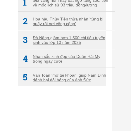
1
Giá vàng hôm nay bất ngờ tăng sốc, tiến
về mốc lịch sử 93 triệu đồng/lượng
2
Hoa hậu Thùy Tiên thừa nhận 'từng bị
quấy rối nơi công cộng'
3
Đà Nẵng giảm hơn 1.500 chỉ tiêu tuyển
sinh vào lớp 10 năm 2025
4
Nhan sắc xinh đẹp của Doãn Hải My
trong ngày cưới
5
Văn Toàn 'mở tài khoản' giúp Nam Định
đánh bại đội bóng của Anh Đức