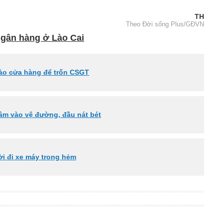
TH
Theo Đời sống Plus/GĐVN
ngân hàng ở Lào Cai
 vào cửa hàng để trốn CSGT
đâm vào vệ đường, đầu nát bét
ười đi xe máy trong hẻm