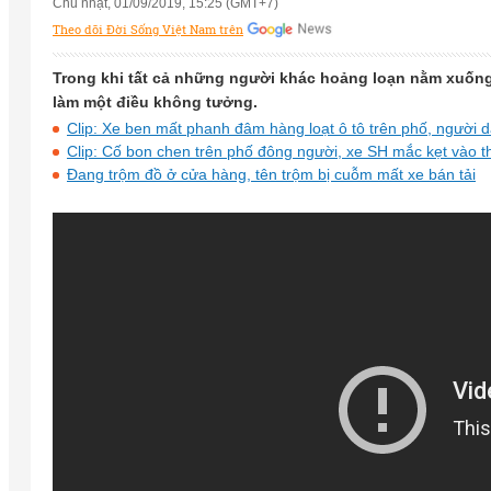
Chủ nhật, 01/09/2019, 15:25 (GMT+7)
Theo dõi Đời Sống Việt Nam trên
Trong khi tất cả những người khác hoảng loạn nằm xuống 
làm một điều không tưởng.
Clip: Xe ben mất phanh đâm hàng loạt ô tô trên phố, người d
Clip: Cố bon chen trên phố đông người, xe SH mắc kẹt vào th
Đang trộm đồ ở cửa hàng, tên trộm bị cuỗm mất xe bán tải