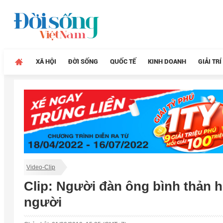
XÃ HỘI
ĐỜI SỐNG
QUỐC TẾ
KINH DOANH
GIẢI TRÍ
Video-Clip
Clip: Người đàn ông bình thản h
người