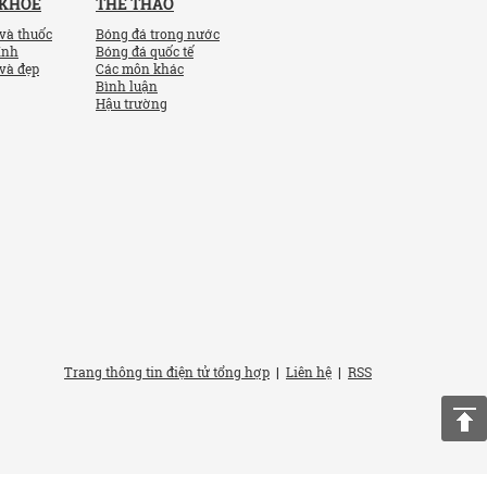
 KHỎE
THỂ THAO
và thuốc
Bóng đá trong nước
ính
Bóng đá quốc tế
và đẹp
Các môn khác
Bình luận
Hậu trường
Trang thông tin điện tử tổng hợp
|
Liên hệ
|
RSS