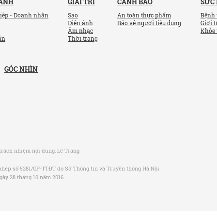
OANH
GIẢI TRÍ
CẢNH BÁO
SỨC
iệp - Doanh nhân
Sao
An toàn thực phẩm
Bệnh 
Điện ảnh
Bảo vệ người tiêu dùng
Giới t
Âm nhạc
Khỏe 
ản
Thời trang
GÓC NHÌN
trách nhiệm nội dung:
Lê Trang
phép số 5281/GP-TTĐT do Sở Thông tin và Truyền thông Hà Nội
gày 28 tháng 10 năm 2016.