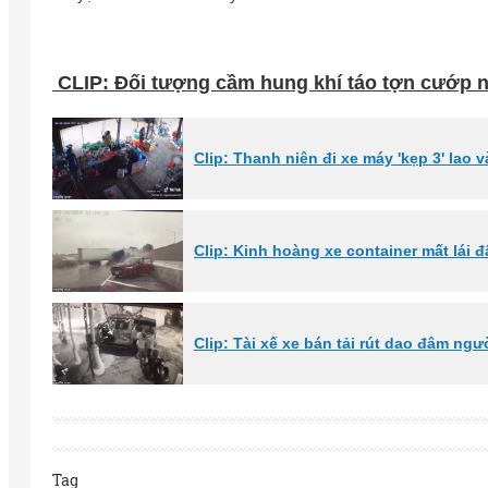
CLIP: Đối tượng cầm hung khí táo tợn cướp 
Clip: Thanh niên đi xe máy 'kẹp 3' lao
Clip: Kinh hoàng xe container mất lái 
Clip: Tài xế xe bán tải rút dao đâm ng
Tag