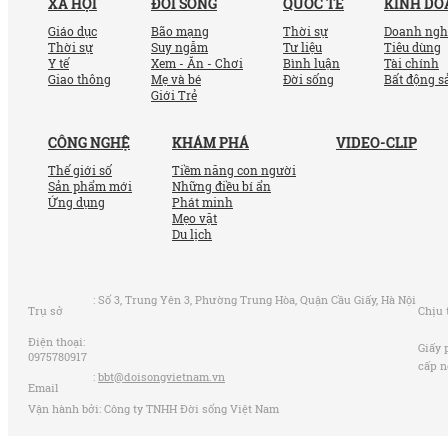
XÃ HỘI
ĐỜI SỐNG
QUỐC TẾ
KINH D
Giáo dục
Bão mạng
Thời sự
Doanh ngh
Thời sự
Suy ngẫm
Tư liệu
Tiêu dùng
Y tế
Xem - Ăn - Chơi
Bình luận
Tài chính
Giao thông
Mẹ và bé
Đời sống
Bất động s
Giới Trẻ
CÔNG NGHỆ
KHÁM PHÁ
VIDEO-CLIP
Thế giới số
Tiềm năng con người
Sản phẩm mới
Những điều bí ẩn
Ứng dụng
Phát minh
Mẹo vặt
Du lịch
:
Số 3, Trung Yên 3, Phường Trung Hòa, Quận Cầu Giấy, Hà Nội
Trụ sở
Chịu 
Điện thoại:
Giấy 
0975780917
cấp n
:
bbt@doisongvietnam.vn
Email
Vận hành bởi: Công ty TNHH Đời sống Việt Nam