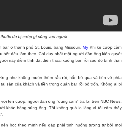
 thuốc dù bị cướp gí súng vào người
n bar ở thành phố St. Louis, bang Missouri,
Mỹ
Khi kẻ cướp cầm
 hết đều làm theo. Chỉ duy nhất một người đàn ông kiên quyết
ười này điềm tĩnh đặt điện thoại xuống bàn rồi sau đó bình thản
ường như không muốn thêm rắc rối, hắn bỏ qua và tiến về phía
tài sản của khách và tiền trong quán bar rồi bỏ trốn. Không ai bị
iện với tên cướp, người đàn ông "dũng cảm" trả lời trên NBC News:
ời khác bằng súng ống. Tôi không quá lo lắng vì tôi cảm thấy
".
nên học theo mình nếu gặp phải tình huống tương tự bởi mọi