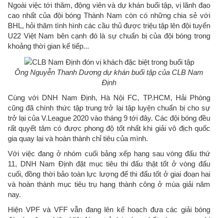
Ngoài việc tới thăm, động viên và dự khán buổi tập, vị lãnh đạo
cao nhất của đội bóng Thành Nam còn có những chia sẻ với
BHL, hỏi thăm tình hình các cầu thủ được triệu tập lên đội tuyển
U22 Việt Nam bên cạnh đó là sự chuẩn bị của đội bóng trong
khoảng thời gian kế tiếp...
Ông Nguyễn Thanh Dương dự khán buổi tập của CLB Nam
Định
Cùng với DNH Nam Định, Hà Nội FC, TP.HCM, Hải Phòng
cũng đã chính thức tập trung trở lại tập luyện chuẩn bị cho sự
trở lại của V.League 2020 vào tháng 9 tới đây. Các đội bóng đều
rất quyết tâm có được phong độ tốt nhất khi giải vô địch quốc
gia quay lại và hoàn thành chỉ tiêu của mình.
Với việc đang ở nhóm cuối bảng xếp hạng sau vòng đấu thứ
11, DNH Nam Định đặt mục tiêu thi đấu thật tốt ở vòng đấu
cuối, đồng thời bảo toàn lực lượng để thi đấu tốt ở giai đoạn hai
và hoàn thành mục tiêu trụ hạng thành công ở mùa giải năm
nay.
Hiện VPF và VFF vẫn đang lên kế hoạch đưa các giải bóng