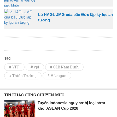
Lò HAGL JMG của bầu Đức lập kỷ lục ấn
tượng
Tag
# VFF
# vpf
# CLB Nam Định
# Thiên Trường
# V.League
TIN KHÁC CÙNG CHUYÊN MỤC
Tuyển Indonesia nguy cơ bị loại sớm
khỏi ASEAN Cup 2026