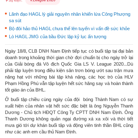
Lãnh đạo HAGL lý giải nguyên nhân khiến lứa Công Phượng
sa sút
Bộ đôi hảo thủ HAGL chưa thể lên tuyển vì vấn đề sức khỏe
Lò HAGL JMG của bầu Đức lập kỷ lục ấn tượng
Ngày 18/8, CLB DNH Nam Định tiếp tục có buổi tập tại đại bản
doanh trong khoảng thời gian chờ đợi chuẩn bị cho ngày trở lại
của Giải bóng đá Vô địch Quốc Gia LS V. League 2020...Dù
phải tập luyện trong điều kiện sân trơn bóng ướt sau trận mưa
nặng hạt với những bài tập khá nặng, các học trò của HLV
Phạm Hồng Phú vẫn tập luyện hết sức hăng say và hoàn thành
tốt giáo án của BHL.
Ở buổi tập chiều cùng ngày của đội bóng Thành Nam có sự
xuất hiện của nhân vật hết sức đặc biệt là ông Nguyễn Thanh
Dương - Chủ tịch HĐQT Công Ty CPTT DNH Nam Định. Ông
Thanh Dương không quản ngại đường xá xa xôi và thời tiết
mưa gió tới dự khán buổi tập và động viên tinh thần BHL cũng
như các anh em cầu thủ Nam Định.