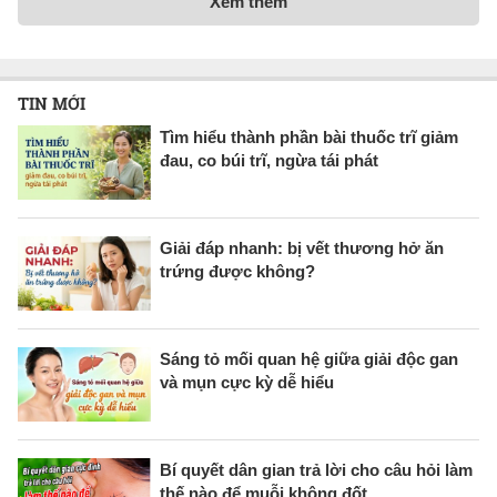
Xem thêm
TIN MỚI
Tìm hiểu thành phần bài thuốc trĩ giảm
đau, co búi trĩ, ngừa tái phát
Giải đáp nhanh: bị vết thương hở ăn
trứng được không?
Sáng tỏ mối quan hệ giữa giải độc gan
và mụn cực kỳ dễ hiểu
Bí quyết dân gian trả lời cho câu hỏi làm
thế nào để muỗi không đốt