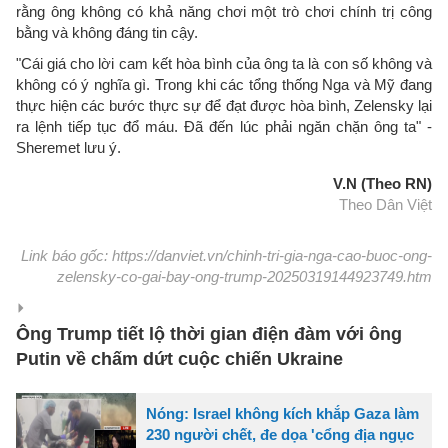
rằng ông không có khả năng chơi một trò chơi chính trị công
bằng và không đáng tin cậy.
"Cái giá cho lời cam kết hòa bình của ông ta là con số không và
không có ý nghĩa gì. Trong khi các tổng thống Nga và Mỹ đang
thực hiện các bước thực sự để đạt được hòa bình, Zelensky lại
ra lệnh tiếp tục đổ máu. Đã đến lúc phải ngăn chặn ông ta" -
Sheremet lưu ý.
V.N (Theo RN)
Theo Dân Việt
Link báo gốc: https://danviet.vn/chinh-tri-gia-nga-cao-buoc-ong-
zelensky-co-gai-bay-ong-trump-20250319144923749.htm
Ông Trump tiết lộ thời gian điện đàm với ông
Putin về chấm dứt cuộc chiến Ukraine
Nóng: Israel không kích khắp Gaza làm
230 người chết, đe dọa 'cổng địa ngục