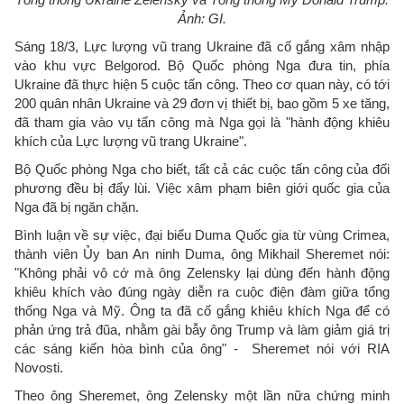
Ảnh: GI.
Sáng 18/3, Lực lượng vũ trang Ukraine đã cố gắng xâm nhập
vào khu vực Belgorod. Bộ Quốc phòng Nga đưa tin, phía
Ukraine đã thực hiện 5 cuộc tấn công. Theo cơ quan này, có tới
200 quân nhân Ukraine và 29 đơn vị thiết bị, bao gồm 5 xe tăng,
đã tham gia vào vụ tấn công mà Nga gọi là "hành động khiêu
khích của Lực lượng vũ trang Ukraine".
Bộ Quốc phòng Nga cho biết, tất cả các cuộc tấn công của đối
phương đều bị đẩy lùi. Việc xâm phạm biên giới quốc gia của
Nga đã bị ngăn chặn.
Bình luận về sự việc, đại biểu Duma Quốc gia từ vùng Crimea,
thành viên Ủy ban An ninh Duma, ông Mikhail Sheremet nói:
"Không phải vô cớ mà ông Zelensky lại dùng đến hành động
khiêu khích vào đúng ngày diễn ra cuộc điện đàm giữa tổng
thống Nga và Mỹ. Ông ta đã cố gắng khiêu khích Nga để có
phản ứng trả đũa, nhằm gài bẫy ông Trump và làm giảm giá trị
các sáng kiến hòa bình của ông" - Sheremet nói với RIA
Novosti.
Theo ông Sheremet, ông Zelensky một lần nữa chứng minh