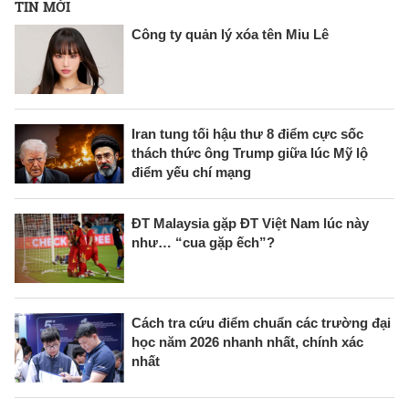
TIN MỚI
Công ty quản lý xóa tên Miu Lê
Iran tung tối hậu thư 8 điểm cực sốc
thách thức ông Trump giữa lúc Mỹ lộ
điểm yếu chí mạng
ĐT Malaysia gặp ĐT Việt Nam lúc này
như… “cua gặp ếch”?
Cách tra cứu điểm chuẩn các trường đại
học năm 2026 nhanh nhất, chính xác
nhất