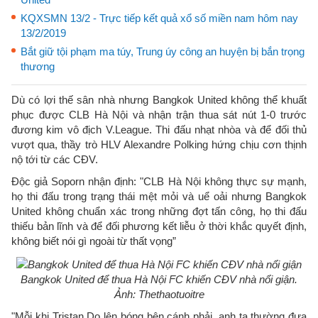
KQXSMN 13/2 - Trực tiếp kết quả xổ số miền nam hôm nay
13/2/2019
Bắt giữ tội phạm ma túy, Trung úy công an huyện bị bắn trọng
thương
Dù có lợi thế sân nhà nhưng Bangkok United không thể khuất
phục được CLB Hà Nội và nhận trận thua sát nút 1-0 trước
đương kim vô địch V.League. Thi đấu nhạt nhòa và để đối thủ
vượt qua, thầy trò HLV Alexandre Polking hứng chịu cơn thịnh
nộ tới từ các CĐV.
Độc giả Soporn nhận định: "CLB Hà Nội không thực sự mạnh,
họ thi đấu trong trạng thái mệt mỏi và uể oải nhưng Bangkok
United không chuẩn xác trong những đợt tấn công, họ thi đấu
thiếu bản lĩnh và để đối phương kết liễu ở thời khắc quyết định,
không biết nói gì ngoài từ thất vọng”
Bangkok United để thua Hà Nội FC khiến CĐV nhà nổi giận.
Ảnh: Thethaotuoitre
"Mỗi khi Tristan Do lên bóng bên cánh phải, anh ta thường đưa