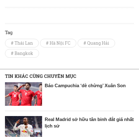
Tag
# Thái Lan
# Hà Nội FC
# Quang Hải
# Bangkok
TIN KHÁC CÙNG CHUYÊN MỤC
Báo Campuchia ‘dè chừng’ Xuân Son
Real Madrid sở hữu tân binh đắt giá nhất
lịch sử