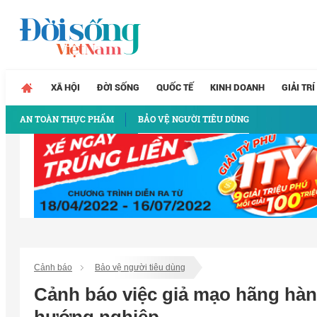
XÃ HỘI
ĐỜI SỐNG
QUỐC TẾ
KINH DOANH
GIẢI TRÍ
AN TOÀN THỰC PHẨM
BẢO VỆ NGƯỜI TIÊU DÙNG
Cảnh báo
Bảo vệ người tiêu dùng
Cảnh báo việc giả mạo hãng hàng