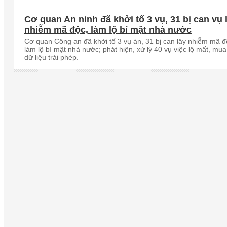
Cơ quan An ninh đã khởi tố 3 vụ, 31 bị can vụ 
nhiễm mã độc, làm lộ bí mật nhà nước
Cơ quan Công an đã khởi tố 3 vụ án, 31 bị can lây nhiễm mã đ
làm lộ bí mật nhà nước; phát hiện, xử lý 40 vụ việc lộ mất, mu
dữ liệu trái phép.