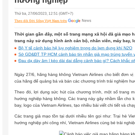
hướng nghiệp
Thứ ba, 27/06/2023, 12:51 (GMT+7)
Theo dõi Đời Sống Việt Nam trên
Thời gian gần đây, một số trang mạng xã hội đã giả mạo 
trang này sử dụng hình ảnh cán bộ, nhân viên, máy bay, lo
Bộ Y tế cảnh báo hệ lụy nghiêm trọng do lạm dụng khí N2O
Sở GD&ĐT TP HCM cảnh báo tin nhắn giả mạo trúng tuyển 
Đau dạ dày âm ỉ kéo dài dai dẳng cảnh báo gì? Cách khắc p
Ngày 27/6, hãng hàng không Vietnam Airlines cho biết đơn v
của hãng để quảng bá và bán các chương trình trải nghiệm h
Theo đó, lợi dụng sức hút của chương trình, một số trang mạ
hướng nghiệp hàng không. Các trang này gây nhầm lẫn cho k
bay, logo của Vietnam Airlines, tạo nhiều bài viết chi tiết và 
Các trang giả mạo tồn tại dưới nhiều tên gọi như: Trại hè Viet
hướng nghiệp phi công nhí, Vietnam Airlines cùng bé trải nghi