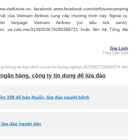
w.vietfuture.vn; facebook www.facebook.com/vietfuturecamping
hất của Vietnam Airlines cung cấp chương trình này. Ngoài ra,
fanpage Vietnam Airlines (có dấu tick xanh):
lines: oa.zalo.me/3149253679280388721 hoặc liên hệ Tổng đài
Gia Linh
Theo Dân Việt
hang-khong-de-ban-dich-vu-trai-he-huong-nghiep-20230627105002574.htm
gân hàng, công ty tín dụng để lừa đảo
iện 108 để bán thuốc, lừa đảo người bệnh
 lừa đảo người dân