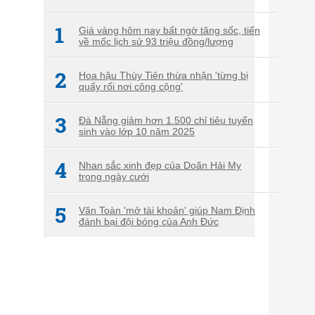
1
Giá vàng hôm nay bất ngờ tăng sốc, tiến
về mốc lịch sử 93 triệu đồng/lượng
2
Hoa hậu Thùy Tiên thừa nhận 'từng bị
quấy rối nơi công cộng'
3
Đà Nẵng giảm hơn 1.500 chỉ tiêu tuyển
sinh vào lớp 10 năm 2025
4
Nhan sắc xinh đẹp của Doãn Hải My
trong ngày cưới
5
Văn Toàn 'mở tài khoản' giúp Nam Định
đánh bại đội bóng của Anh Đức