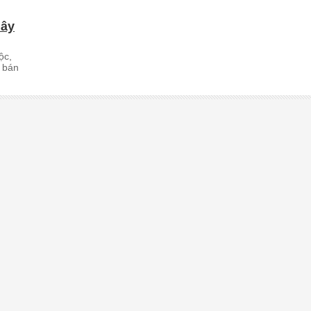
lây
ộc,
a bán