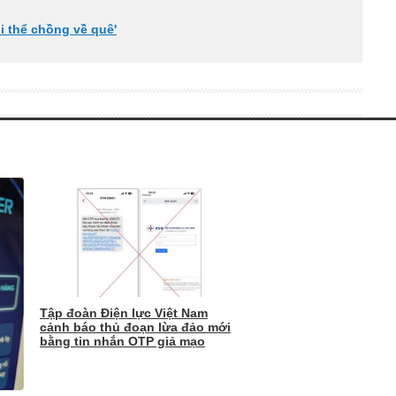
hi thể chồng về quê'
Tập đoàn Điện lực Việt Nam
cảnh báo thủ đoạn lừa đảo mới
bằng tin nhắn OTP giả mạo