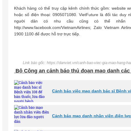
Khách hàng có thể truy cập kênh chính thức gồm: website ww
hoặc số điện thoại: 0905071080. VietFuture là đối tác duy n
người dân có nhu cầu cũng có thể nhắn tin 
http://www.facebook.com/VietnamAirlines; Zalo Vietnam Air
1900 1100 để được hỗ trợ trực tiếp.
Link báo gốc: https://danviet.vn/canh-bao-viec-gia-mao-hang-
Bộ Công an cảnh báo thủ đoạn mạo danh các n
Cảnh báo việc mạo danh bác sĩ Bệnh v
Cảnh báo mạo danh nhân viên điện lực