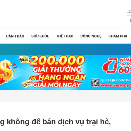
Tì
CẢNH BÁO
SỨC KHỎE
THỂ THAO
CÔNG NGHỆ
KHÁM PHÁ
 không để bán dịch vụ trại hè,