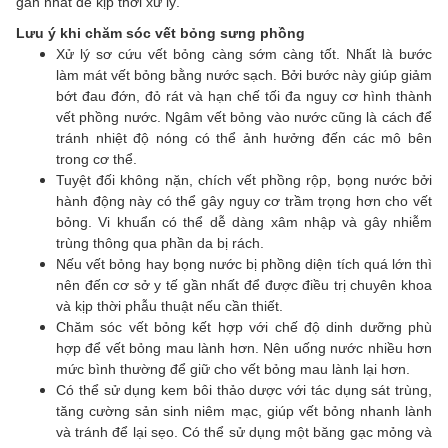
gần nhất để kịp thời xử lý.
Lưu ý khi chăm sóc
vết bỏng sưng phồng
Xử lý sơ cứu vết bỏng càng sớm càng tốt. Nhất là bước
làm mát vết bỏng bằng nước sạch. Bởi bước này giúp giảm
bớt đau đớn, đỏ rát và hạn chế tối đa nguy cơ hình thành
vết phồng nước. Ngâm vết bỏng vào nước cũng là cách để
tránh nhiệt độ nóng có thể ảnh hưởng đến các mô bên
trong cơ thể.
Tuyệt đối không nặn, chích vết phồng rộp, bọng nước bởi
hành động này có thể gây nguy cơ trầm trọng hơn cho vết
bỏng. Vi khuẩn có thể dễ dàng xâm nhập và gây nhiễm
trùng thông qua phần da bị rách.
Nếu vết bỏng hay bọng nước bị phồng diện tích quá lớn thì
nên đến cơ sở y tế gần nhất để được điều trị chuyên khoa
và kịp thời phẫu thuật nếu cần thiết.
Chăm sóc vết bỏng kết hợp với chế độ dinh dưỡng phù
hợp để vết bỏng mau lành hơn. Nên uống nước nhiều hơn
mức bình thường để giữ cho vết bỏng mau lành lại hơn.
Có thể sử dụng kem bôi thảo dược với tác dụng sát trùng,
tăng cường sản sinh niêm mạc, giúp vết bỏng nhanh lành
và tránh để lại sẹo. Có thể sử dụng một băng gạc mỏng và