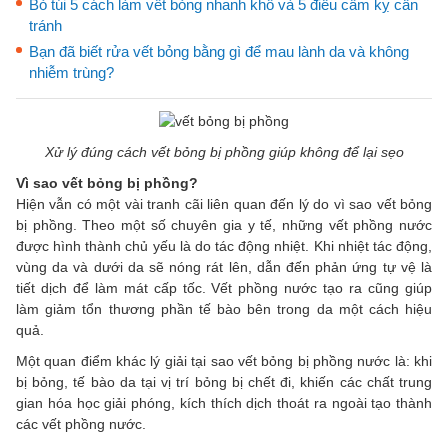
Bỏ túi 5 cách làm vết bỏng nhanh khô và 5 điều cấm kỵ cần
tránh
Bạn đã biết rửa vết bỏng bằng gì để mau lành da và không
nhiễm trùng?
Xử lý đúng cách vết bỏng bị phồng giúp không để lại sẹo
Vì sao vết bỏng bị phồng?
Hiện vẫn có một vài tranh cãi liên quan đến lý do vì sao vết bỏng
bị phồng. Theo một số chuyên gia y tế, những vết phồng nước
được hình thành chủ yếu là do tác động nhiệt. Khi nhiệt tác động,
vùng da và dưới da sẽ nóng rát lên, dẫn đến phản ứng tự vệ là
tiết dịch để làm mát cấp tốc. Vết phồng nước tạo ra cũng giúp
làm giảm tổn thương phần tế bào bên trong da một cách hiệu
quả.
Một quan điểm khác lý giải tại sao vết bỏng bị phồng nước là: khi
bị bỏng, tế bào da tại vị trí bỏng bị chết đi, khiến các chất trung
gian hóa học giải phóng, kích thích dịch thoát ra ngoài tạo thành
các vết phồng nước.