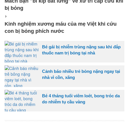
Mách bạn "bí kíp dắt lưng" về xử trí cấp cứu khi
bị bỏng
Kinh nghiệm xương máu của mẹ Việt khi cứu
con bị bỏng phích nước
Bé gái bị nhiễm trùng nặng sau khi đắp
thuốc nam trị bỏng tại nhà
Cảnh báo nhiều trẻ bỏng nặng ngay tại
nhà vì cồn, xăng
Bé 4 tháng tuổi viêm loét, bong tróc da
do nhiễm tụ cầu vàng