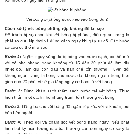
với mức độ nguy hiểm trung bình.
Vết bỏng bị phồng được xếp vào bỏng độ 2
Cách xử lý vết bỏng phồng rộp không để lại sẹo
Để tránh bị sẹo sau khi vết bỏng bị phồng, điều quan trọng là
phải sơ cứu kịp thời và đúng cách ngay khi gặp sự cố. Các bước
sơ cứu cụ thể như sau:
Bước 1:
Ngâm ngay vùng da bị bỏng vào nước sạch, có thể mở
vòi xả nhẹ nhàng trong khoảng từ 15 đến 20 phút để làm dịu
nhiệt độ, làm dịu cơn đau và hạn chế tổn thương. Tuyệt đối
không ngâm vùng bị bỏng vào nước đá, không ngâm trong thời
gian quá 20 phút vì sẽ gia tăng nguy cơ hoại tử vết bỏng.
Bước 2:
Dùng khăn sạch thấm sạch nước tại vết bỏng. Thực
hiện thấm một cách nhẹ nhàng tránh tổn thương vết bỏng.
Bước 3:
Băng bó cho vết bỏng để ngăn tiếp xúc với vi khuẩn, bụi
bẩn bên ngoài.
Bước 4:
Theo dõi và chăm sóc vết bỏng hàng ngày. Nếu phát
hiện bất kỳ hiện tượng nào bất thường cần đến ngay cơ sở y tế