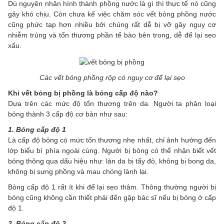
Dù nguyên nhân hình thành phồng nước là gì thì thực tế nó cũng
gây khó chịu. Còn chưa kể việc chăm sóc vết bỏng phồng nước
cũng phức tạp hơn nhiều bởi chúng rất dễ bị vỡ gây nguy cơ
nhiễm trùng và tổn thương phần tế bào bên trong, dễ để lại sẹo
xấu.
Các vết bỏng phồng rộp có nguy cơ để lại sẹo
Khi vết bỏng bị phồng là bỏng cấp độ nào?
Dựa trên các mức độ tổn thương trên da. Người ta phân loại
bỏng thành 3 cấp độ cơ bản như sau:
1. Bỏng cấp độ 1
Là cấp độ bỏng có mức tổn thương nhẹ nhất, chỉ ảnh hưởng đến
lớp biểu bì phía ngoài cùng. Người bị bỏng có thể nhận biết vết
bỏng thông qua dấu hiệu như: làn da bị tấy đỏ, không bị bong da,
không bị sưng phồng và mau chóng lành lại.
Bỏng cấp độ 1 rất ít khi để lại sẹo thâm. Thông thường người bị
bỏng cũng không cần thiết phải đến gặp bác sĩ nếu bị bỏng ở cấp
độ 1.
2. Bỏng cấp độ 2