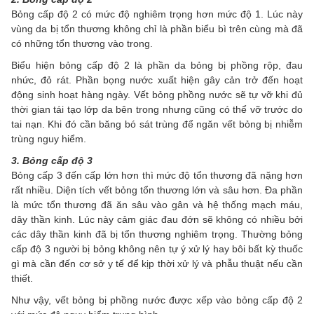
Bỏng cấp độ 2 có mức độ nghiêm trọng hơn mức độ 1. Lúc này
vùng da bị tổn thương không chỉ là phần biểu bì trên cùng mà đã
có những tổn thương vào trong.
Biểu hiện bỏng cấp độ 2 là phần da bỏng bị phồng rộp, đau
nhức, đỏ rát. Phần bọng nước xuất hiện gây cản trở đến hoạt
động sinh hoạt hàng ngày. Vết bỏng phồng nước sẽ tự vỡ khi đủ
thời gian tái tạo lớp da bên trong nhưng cũng có thể vỡ trước do
tai nạn. Khi đó cần băng bó sát trùng để ngăn vết bỏng bị nhiễm
trùng nguy hiểm.
3. Bỏng cấp độ 3
Bỏng cấp 3 đến cấp lớn hơn thì mức độ tổn thương đã nặng hơn
rất nhiều. Diện tích vết bỏng tổn thương lớn và sâu hơn. Đa phần
là mức tổn thương đã ăn sâu vào gân và hệ thống mạch máu,
dây thần kinh. Lúc này cảm giác đau đớn sẽ không có nhiều bởi
các dây thần kinh đã bị tổn thương nghiêm trọng. Thường bỏng
cấp độ 3 người bị bỏng không nên tự ý xử lý hay bôi bất kỳ thuốc
gì mà cần đến cơ sở y tế để kịp thời xử lý và phẫu thuật nếu cần
thiết.
Như vậy, vết bỏng bị phồng nước được xếp vào bỏng cấp độ 2