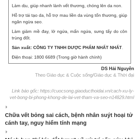
Làm dịu, giúp nhanh lành vết thương, chóng lên da non.
Hỗ trợ tái tạo da, hỗ trợ mau liền da vùng tổn thương, giúp
ngăn ngừa sẹo.
Làm giảm mề đay, lở ngứa, mẩn ngứa, sưng tấy do côn
trùng đốt.
Sản xuất: CÔNG TY TNHH DƯỢC PHẨM NHẤT NHẤT
.
Điện thoại: 1800 6689 (Trong giờ hành chính)
DS Hải Nguyên
Theo Giáo dục & Cuộc sống/Giáo dục & Thời đại
Link báo gốc: https://cuocsong.giaoducthoidai.vn/cach-xu-ly-
vet-bong-bi-phong-khong-de-lai-vet-tham-va-seo-n14829.html
Chữa vết bỏng sai cách, bệnh nhân suýt hoại tử
cánh tay, nguy hiểm tính mạng