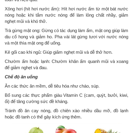
Xông hơi (hít hơi nước ấm): Hít hơi nước ấm từ một bát nước
nóng hoặc khi tắm nước nóng để làm lỏng chất nhầy, giảm
nghẹt mũi và khó thở.
Trà gừng mật ong: Gừng có tác dụng làm ấm, mật ong giúp làm
dịu cổ họng và giảm ho. Pha vài lát gừng tươi với nước nóng
và một thìa mật ong để uống.
Kê gối cao khi ngủ: Giúp giảm nghẹt mũi và dễ thở hơn.
Chườm ấm hoặc lạnh: Chườm khăn ấm quanh mũi và xoang
để giảm nghẹt và đau.
Chế độ ăn uống
Ăn các thức ăn mềm, dễ tiêu hóa như cháo, súp.
Bổ sung các thực phẩm giàu Vitamin C (cam, quýt, bưởi, kiwi,
ổi) để tăng cường sức đề kháng.
Tránh đồ ăn cay nóng, đồ chiên xào nhiều dầu mỡ, đồ lạnh
hoặc đồ tanh có thể gây kích ứng thêm.