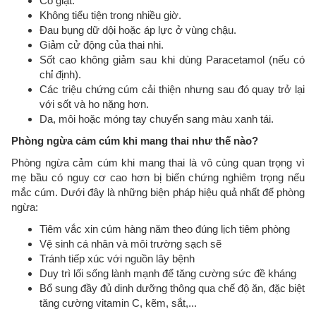
Co giật.
Không tiểu tiện trong nhiều giờ.
Đau bụng dữ dội hoặc áp lực ở vùng chậu.
Giảm cử động của thai nhi.
Sốt cao không giảm sau khi dùng Paracetamol (nếu có
chỉ định).
Các triệu chứng cúm cải thiện nhưng sau đó quay trở lại
với sốt và ho nặng hơn.
Da, môi hoặc móng tay chuyển sang màu xanh tái.
Phòng ngừa cảm cúm khi mang thai như thế nào?
Phòng ngừa cảm cúm khi mang thai là vô cùng quan trọng vì
mẹ bầu có nguy cơ cao hơn bị biến chứng nghiêm trọng nếu
mắc cúm. Dưới đây là những biện pháp hiệu quả nhất để phòng
ngừa:
Tiêm vắc xin cúm hàng năm theo đúng lịch tiêm phòng
Vệ sinh cá nhân và môi trường sạch sẽ
Tránh tiếp xúc với nguồn lây bệnh
Duy trì lối sống lành mạnh để tăng cường sức đề kháng
Bổ sung đầy đủ dinh dưỡng thông qua chế độ ăn, đặc biệt
tăng cường vitamin C, kẽm, sắt,...