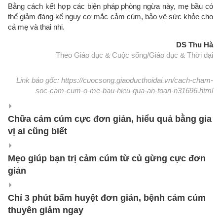
Bằng cách kết hợp các biện pháp phòng ngừa này, mẹ bầu có
thể giảm đáng kể nguy cơ mắc cảm cúm, bảo vệ sức khỏe cho
cả mẹ và thai nhi.
DS Thu Hà
Theo Giáo dục & Cuộc sống/Giáo dục & Thời đại
Link báo gốc: https://cuocsong.giaoducthoidai.vn/cach-cham-
soc-cam-cum-o-me-bau-hieu-qua-an-toan-n31696.html
Chữa cảm cúm cực đơn giản, hiểu quả bằng gia
vị ai cũng biết
Mẹo giúp bạn trị cảm cúm từ củ gừng cực đơn
giản
Chỉ 3 phút bấm huyệt đơn giản, bệnh cảm cúm
thuyên giảm ngay