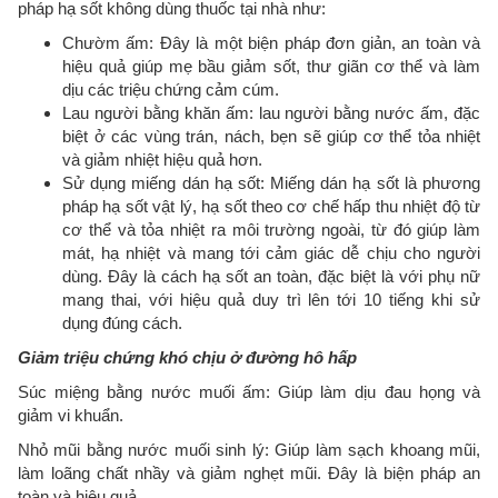
pháp hạ sốt không dùng thuốc tại nhà như:
Chườm ấm: Đây là một biện pháp đơn giản, an toàn và
hiệu quả giúp mẹ bầu giảm sốt, thư giãn cơ thể và làm
dịu các triệu chứng cảm cúm.
Lau người bằng khăn ấm: lau người bằng nước ấm, đặc
biệt ở các vùng trán, nách, bẹn sẽ giúp cơ thể tỏa nhiệt
và giảm nhiệt hiệu quả hơn.
Sử dụng miếng dán hạ sốt: Miếng dán hạ sốt là phương
pháp hạ sốt vật lý, hạ sốt theo cơ chế hấp thu nhiệt độ từ
cơ thể và tỏa nhiệt ra môi trường ngoài, từ đó giúp làm
mát, hạ nhiệt và mang tới cảm giác dễ chịu cho người
dùng. Đây là cách hạ sốt an toàn, đặc biệt là với phụ nữ
mang thai, với hiệu quả duy trì lên tới 10 tiếng khi sử
dụng đúng cách.
Giảm triệu chứng khó chịu ở đường hô hấp
Súc miệng bằng nước muối ấm: Giúp làm dịu đau họng và
giảm vi khuẩn.
Nhỏ mũi bằng nước muối sinh lý: Giúp làm sạch khoang mũi,
làm loãng chất nhầy và giảm nghẹt mũi. Đây là biện pháp an
toàn và hiệu quả.