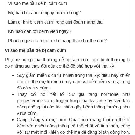
Vì sao mẹ bầu dễ bị cảm cúm
Mẹ bầu bị cảm có nguy hiểm không?
Làm gì khi bị cảm cúm trong giai đoạn mang thai
Khi nào cần tới bệnh viện ngay?
Phòng ngừa cảm cúm khi mang thai như thế nào?
Vì sao mẹ bầu dễ bị cảm cúm
Phụ nữ mang thai thường dễ bị cảm cúm hơn bình thường là
do những sự thay đổi của cơ thể để phù hợp với thai kỳ:
Suy giảm miễn dịch tự nhiên trong thai kỳ: điều này khiến
cho cơ thể mẹ trở nên nhạy cảm và dễ nhiễm virus, trong
đó có virus cúm.
Thay đổi nội tiết tố: Sự gia tăng hormone như
progesterone và estrogen trong thai kỳ làm suy yếu khả
năng chống lại các tác nhân gây bệnh thông thường như
virus cúm.
Căng thẳng và mệt mỏi: Quá trình mang thai có thể đi
kèm với nhiều căng thẳng về thể chất và tinh thần, cùng
với sự mệt mỏi khiến cơ thể mẹ dễ dàng bị tấn công hơn.