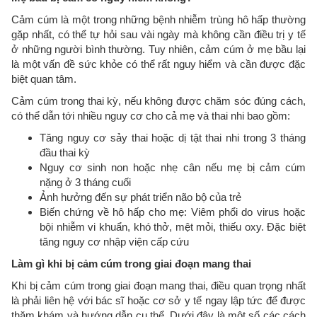
Cảm cúm là một trong những bệnh nhiễm trùng hô hấp thường
gặp nhất, có thể tự hỏi sau vài ngày mà không cần điều trị y tế
ở những người bình thường. Tuy nhiên, cảm cúm ở mẹ bầu lại
là một vấn đề sức khỏe có thể rất nguy hiểm và cần được đặc
biệt quan tâm.
Cảm cúm trong thai kỳ, nếu không được chăm sóc đúng cách,
có thể dẫn tới nhiều nguy cơ cho cả mẹ và thai nhi bao gồm:
Tăng nguy cơ sảy thai hoặc dị tật thai nhi trong 3 tháng
đầu thai kỳ
Nguy cơ sinh non hoặc nhẹ cân nếu mẹ bị cảm cúm
nặng ở 3 tháng cuối
Ảnh hưởng đến sự phát triển não bộ của trẻ
Biến chứng về hô hấp cho mẹ: Viêm phổi do virus hoặc
bội nhiễm vi khuẩn, khó thở, mệt mỏi, thiếu oxy. Đặc biệt
tăng nguy cơ nhập viện cấp cứu
Làm gì khi bị cảm cúm trong giai đoạn mang thai
Khi bị cảm cúm trong giai đoạn mang thai, điều quan trọng nhất
là phải liên hệ với bác sĩ hoặc cơ sở y tế ngay lập tức để được
thăm khám và hướng dẫn cụ thể. Dưới đây là một số các cách