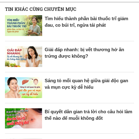
TIN KHÁC CÙNG CHUYÊN MỤC
Tìm hiểu thành phần bài thuốc trĩ giảm
đau, co búi trĩ, ngừa tái phát
Giải đáp nhanh: bị vết thương hở ăn
trứng được không?
Sáng tỏ mối quan hệ giữa giải độc gan
và mụn cực kỳ dễ hiểu
Bí quyết dân gian trả lời cho câu hỏi làm
thế nào để muỗi không đốt